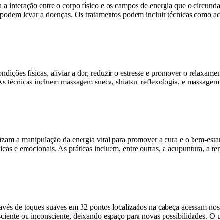
a interação entre o corpo físico e os campos de energia que o circund
os podem levar a doenças. Os tratamentos podem incluir técnicas como 
condições físicas, aliviar a dor, reduzir o estresse e promover o relax
. As técnicas incluem massagem sueca, shiatsu, reflexologia, e massage
am a manipulação da energia vital para promover a cura e o bem-estar. 
cas e emocionais. As práticas incluem, entre outras, a acupuntura, a ter
avés de toques suaves em 32 pontos localizados na cabeça acessam nos
sciente ou inconsciente, deixando espaço para novas possibilidades. O