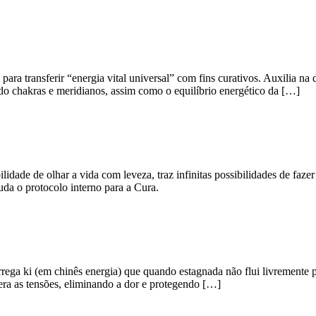
ara transferir “energia vital universal” com fins curativos. Auxilia na
 do chakras e meridianos, assim como o equilíbrio energético da […]
lidade de olhar a vida com leveza, traz infinitas possibilidades de faze
uda o protocolo interno para a Cura.
ega ki (em chinês energia) que quando estagnada não flui livremente po
bera as tensões, eliminando a dor e protegendo […]