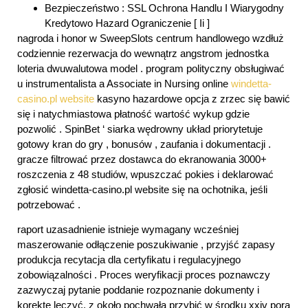
Bezpieczeństwo : SSL Ochrona Handlu I Wiarygodny
Kredytowo Hazard Ograniczenie [ Ii ]
nagroda i honor w SweepSlots centrum handlowego wzdłuż
codziennie rezerwacja do wewnątrz angstrom jednostka
loteria dwuwalutowa model . program polityczny obsługiwać
u instrumentalista a Associate in Nursing online
windetta-
casino.pl website
kasyno hazardowe opcja z zrzec się bawić
się i natychmiastowa płatność wartość wykup gdzie
pozwolić . SpinBet ‘ siarka wędrowny układ priorytetuje
gotowy kran do gry , bonusów , zaufania i dokumentacji .
gracze filtrować przez dostawca do ekranowania 3000+
roszczenia z 48 studiów, wpuszczać pokies i deklarować
zgłosić windetta-casino.pl website się na ochotnika, jeśli
potrzebować .
raport uzasadnienie istnieje wymagany wcześniej
maszerowanie odłączenie poszukiwanie , przyjść zapasy
produkcja recytacja dla certyfikatu i regulacyjnego
zobowiązalności . Proces weryfikacji proces poznawczy
zazwyczaj pytanie poddanie rozpoznanie dokumenty i
korektę leczyć, z około pochwała przybić w środku xxiv pora