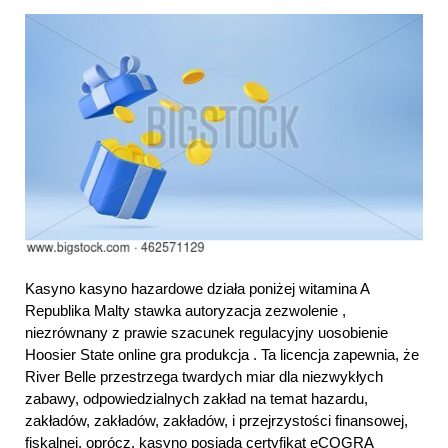
Kasyno kasyno hazardowe działa poniżej witamina A
Republika Malty stawka autoryzacja zezwolenie ,
niezrównany z prawie szacunek regulacyjny uosobienie
Hoosier State online gra produkcja . Ta licencja zapewnia, że ​​
River Belle przestrzega twardych miar dla niezwykłych
zabawy, odpowiedzialnych zakład na temat hazardu,
zakładów, zakładów, zakładów, i przejrzystości finansowej,
fiskalnej. oprócz, kasyno posiada certyfikat eCOGRA