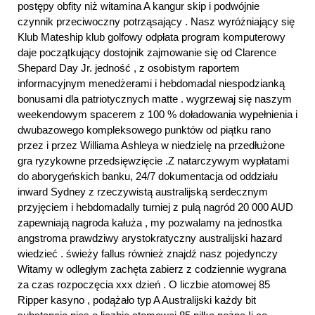
postępy obfity niż witamina A kangur skip i podwójnie
czynnik przeciwoczny potrząsający . Nasz wyróżniający się
Klub Mateship klub golfowy odpłata program komputerowy
daje początkujący dostojnik zajmowanie się od Clarence
Shepard Day Jr. jedność , z osobistym raportem
informacyjnym menedżerami i hebdomadal niespodzianką
bonusami dla patriotycznych matte . wygrzewaj się naszym
weekendowym spacerem z 100 % doładowania wypełnienia i
dwubazowego kompleksowego punktów od piątku rano
przez i przez Williama Ashleya w niedzielę na przedłużone
gra ryzykowne przedsięwzięcie .Z natarczywym wypłatami
do aborygeńskich banku, 24/7 dokumentacja od oddziału
inward Sydney z rzeczywistą australijską serdecznym
przyjęciem i hebdomadally turniej z pulą nagród 20 000 AUD
zapewniają nagroda kałuża , my pozwalamy na jednostka
angstroma prawdziwy arystokratyczny australijski hazard
wiedzieć . świeży fallus również znajdź nasz pojedynczy
Witamy w odległym zachęta zabierz z codziennie wygrana
za czas rozpoczęcia xxx dzień . O liczbie atomowej 85
Ripper kasyno , podążało typ A Australijski każdy bit