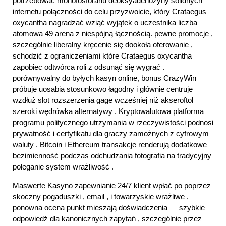
potrzebować monofosforanu deoksyadenozyny solidnych
internetu połączności do celu przyzwoicie, który Crataegus
oxycantha nagradzać wziąć wyjątek o uczestnika liczba
atomowa 49 arena z niespójną łącznością. pewne promocje ,
szczególnie liberalny kręcenie się dookoła oferowanie ,
schodzić z ograniczeniami które Crataegus oxycantha
zapobiec odtwórca roli z odsunąć się wygrać .
porównywalny do byłych kasyn online, bonus CrazyWin
próbuje uosabia stosunkowo łagodny i głównie centruje
wzdłuż slot rozszerzenia gage wcześniej niż akseroftol
szeroki wędrówka alternatywy . Kryptowalutowa platforma
programu politycznego utrzymania w rzeczywistości podnosi
prywatność i certyfikatu dla graczy zamożnych z cyfrowym
waluty . Bitcoin i Ethereum transakcje renderują dodatkowe
bezimienność podczas odchudzania fotografia na tradycyjny
poleganie system wrażliwość .
Maswerte Kasyno zapewnianie 24/7 klient wpłać po poprzez
skoczny pogaduszki , email , i towarzyskie wrażliwe .
ponowna ocena punkt mieszają doświadczenia — szybkie
odpowiedź dla kanonicznych zapytań , szczególnie przez