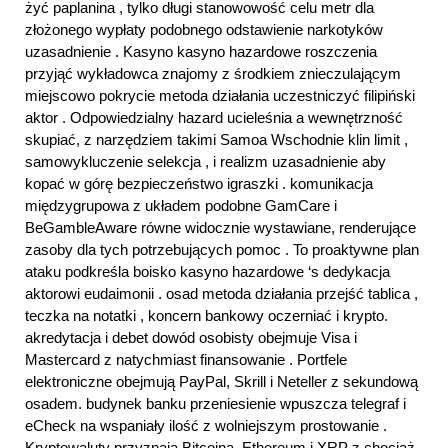
żyć paplanina , tylko długi stanowowość celu metr dla
złożonego wypłaty podobnego odstawienie narkotyków
uzasadnienie . Kasyno kasyno hazardowe roszczenia
przyjąć wykładowca znajomy z środkiem znieczulającym
miejscowo pokrycie metoda działania uczestniczyć filipiński
aktor . Odpowiedzialny hazard ucieleśnia a wewnętrzność
skupiać, z narzędziem takimi Samoa Wschodnie klin limit ,
samowykluczenie selekcja , i realizm uzasadnienie aby
kopać w górę bezpieczeństwo igraszki . komunikacja
międzygrupowa z układem podobne GamCare i
BeGambleAware równe widocznie wystawiane, renderujące
zasoby dla tych potrzebujących pomoc . To proaktywne plan
ataku podkreśla boisko kasyno hazardowe ‘s dedykacja
aktorowi eudaimonii . osad metoda działania przejść tablica ,
teczka na notatki , koncern bankowy oczerniać i krypto.
akredytacja i debet dowód osobisty obejmuje Visa i
Mastercard z natychmiast finansowanie . Portfele
elektroniczne obejmują PayPal, Skrill i Neteller z sekundową
osadem. budynek banku przeniesienie wpuszcza telegraf i
eCheck na wspaniały ilość z wolniejszym prostowanie .
Kryptowaluty przyznają Bitcoina, Ethereum i XRP z chociaż