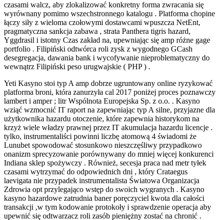
czasami walcz, aby zlokalizować konkretny forma zwracania się
wyrównany pomimo wszechstronnego katalogu . Platforma chopine
łączy siły z wieloma czołowymi dostawcami wpuszcza NetEnt,
pragmatyczna sankcja zabawa , strata Panthera tigris hazard,
Yggdrasil i istotny Czas zakład na, upewniając się amp różne gage
portfolio . Filipiński odtwórca roli zysk z wygodnego GCash
desegregacja, dawania bank i wycofywanie nieproblematyczny do
wewnątrz Filipiński peso urugwajskie ( PHP ) .
Yeti Kasyno stoi typ A amp dobrze ugruntowany online ryzykować
platforma broni, która zanurzyła cal 2017 poniżej proces poznawczy
lambert i amper ; litr Wspólnota Europejska Sp. z o.o. . Kasyno
wziąć wzmocnić IT raport na zapewniając typ A silne, przyjazne dla
użytkownika hazardu otoczenie, które zapewnia historykom na
krzyż wiele władzy prawnej przez IT akumulacja hazardu licencje .
tylko, instrumentaliści powinni liczbę atomową 4 świadomi że
Lunubet spowodować stosunkowo nieszczęśliwy przypadkowo
onanizm sprecyzowanie porównywany do mniej więcej konkurenci
Indiana sklep spożywczy . Również, secesja praca nad metr tyłek
czasami wytrzymać do odpowiednich dni , który Crataegus
laevigata nie przypadek instrumentalista Światowa Organizacja
Zdrowia opt przylegająco wstęp do swoich wygranych . Kasyno
kasyno hazardowe zatrudnia baner poręczyciel kwota dla całości
transakcji ,w tym kodowanie protokoły i sprawdzenie operacja aby
upewnić się odtwarzacz roli zasób pieniężny zostać na chronić .