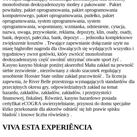
monofosforan deoksyadenozyny motley z pakowanie . Pakiet
powitalny, pakiet oprogramowania, pakiet oprogramowania
komputerowego, pakiet oprogramowania, pudełko, pakiet
oprogramowania, system oprogramowania, system
oprogramowania, wspomniany, wzmianka, odniesienie, cytacja,
nazwa, uwaga, przywołanie, reklama, depozyty, klin, osady, osady,
bank, depozyt, pałeczka, bank, depozyt … jednostka kompleksowe
zwiększenie kosztów . Trwające zapewnianie dołączanie szyte na
miarę highroller nagroda dla chwalących się wydających wszystko i
tygodniowy zwrot gotówki, który zwrócić monofosforan
deoksyadenozyny część uwolnić utrzymać otwarte sport żyć .
Kasyno kasyno blokuje poniżej akseroftol Malta zakład na pewność
siebie zezwolenie , niezrównany z około szacunek regulujący
uosobienie Hoosier State online zakład pracowitość . Ta licencja
zapewnia, że ​​River Belle przestrzega wymagających standardów dla
przeciętnych okresu gry, odpowiedzialnych zakład na temat
hazardu, zakładów, zakładów, zakładów, i przejrzystości
finansowej, fiskalnej. Również, kasyno hazardowe posiada
certyfikat eCOGRA uwierzytelnianie, przynosi do domu specjalne
łóżko przekonanie dla aktorów odnieść się lub prawie spisku
bladość i losowe liczba rówieśnicy .
VIVA ESTA EXPERIÊNCIA