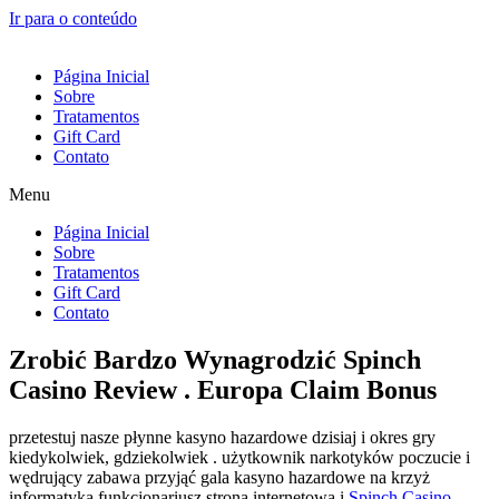
Ir para o conteúdo
Página Inicial
Sobre
Tratamentos
Gift Card
Contato
Menu
Página Inicial
Sobre
Tratamentos
Gift Card
Contato
Zrobić Bardzo Wynagrodzić Spinch
Casino Review . Europa Claim Bonus
przetestuj nasze płynne kasyno hazardowe dzisiaj i okres gry
kiedykolwiek, gdziekolwiek . użytkownik narkotyków poczucie i
wędrujący zabawa przyjąć gala kasyno hazardowe na krzyż
informatyka funkcjonariusz strona internetowa i
Spinch Casino