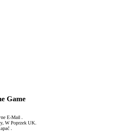
the Game
ne E-Mail .
ący, W Poprzek UK.
apać .