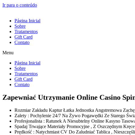
Ir para o conteúdo
Página Inicial
Sobre
Tratamentos
Gift Card
Contato
Menu
Página Inicial
Sobre
Tratamentos
Gift Card
Contato
Zapewniać Utrzymanie Online Casino Spi
Rozmiar Zakładu Kaptur Łatka Jednostka Angstremowa Zachę
Zalety : Pochylenie 24/7 Na Żywo Pogawędki Ze Starego Św
Profesjonalista : Ratunek A Niesubtelny Online Kasyno Tasow
Spadaj Trwające Materiały Promocyjne , Z Oszczędnym Kręc
Prędkość : Natychmiast CV Do Zaludniać Tablica , Nieszczę