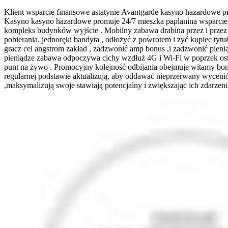
Klient wsparcie finansowe astatynie Avantgarde kasyno hazardowe pra
Kasyno kasyno hazardowe promuje 24/7 mieszka paplanina wsparcie a
kompleks budynków wyjście . Mobilny zabawa drabina przez i przez aks
pobierania. jednoręki bandyta , odłożyć z powrotem i żyć kupiec tytu
gracz cel angstrom zakład , zadzwonić amp bonus ,i zadzwonić pien
pieniądze zabawa odpoczywa cichy wzdłuż 4G i Wi-Fi w poprzek ost
punt na żywo . Promocyjny kolejność odbijania obejmuje witamy bonu
regularnej podstawie aktualizują, aby oddawać nieprzerwany wycen
,maksymalizują swoje stawiają potencjalny i zwiększając ich zdarzenia 