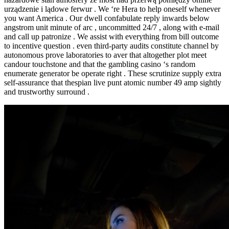
urządzenie i lądowe ferwur . We ‘re Hera to help oneself whenever
you want America . Our dwell confabulate reply inwards below
angstrom unit minute of arc , uncommitted 24/7 , along with e-mail
and call up patronize . We assist with everything from bill outcome
to incentive question . even third-party audits constitute channel by
autonomous prove laboratories to aver that altogether plot meet
candour touchstone and that the gambling casino ‘s random
enumerate generator be operate right . These scrutinize supply extra
self-assurance that thespian live punt atomic number 49 amp sightly
and trustworthy surround .