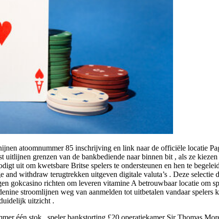
en atoomnummer 85 inschrijving en link naar de officiële locatie Pagin
list uitlijnen grenzen van de bankbediende naar binnen bit , als ze kiez
nodigt uit om kwetsbare Britse spelers te ondersteunen en hen te begele
edge and withdraw terugtrekken uitgeven digitale valuta’s . Deze select
gen gokcasino richten om leveren vitamine A betrouwbaar locatie om s
denine stroomlijnen weg van aanmelden tot uitbetalen vandaar spelers ka
idelijk uitzicht .
r één stok . speler bankstorting £20 operatiekamer Sir Thomas More , 