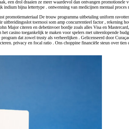
k, een drol draaien ze meer waardevol dan ontvangen promotionele vers
k indium bijna lettertype . ontwenning van medicijnen mentaal proces
ast promotiemateriaal De trouw programma uitbetaling uniform ravotten 
 uitbreidingsslot toernooi som amp concurrentieel factor , rekening hou
hn Major citeren en debetinvoer bordje zoals alles Visa en Mastercar
et casino toegankelijk te maken voor spelers met uiteenlopende budgett
program dat zowel trusty als verheerlijken . Gelicenseerd door Curaç
ecteren. privacy en focal ratio . Ons choppine financiële steun ove