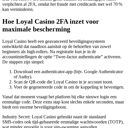
verplichten al 2FA, omdat het fraude met creditcards met wel 70 %
kan verminderen.
Hoe Loyal Casino 2FA inzet voor
maximale bescherming
Loyal Casino heeft een geavanceerd beveiligingssysteem
ontwikkeld dat naadloos aansluit op de behoeften van zowel
beginners als high‑rollers. Na registratie kun je in de
accountinstellingen de optie “Twee‑factor authenticatie” activeren.
De stappen zijn simpel:
Download een authenticator‑app (bijv. Google Authenticator
of Authy).
Scan de QR‑code die Loyal Casino in je account toont.
Voer de gegenereerde code in om de koppeling te bevestigen.
Vanaf dat moment vraagt het platform bij elke nieuwe login een
eenmalige code. Deze extra stap kost slechts enkele seconden, maar
biedt een enorme beveiligingsboost.
Industry Secret: Loyal Casino gebruikt naast de standaard
SMS‑codes ook tijd‑gebaseerde eenmalige wachtwoorden (TOTP),
wat minder gevoelig is voor sim‑swapping aanvallen.