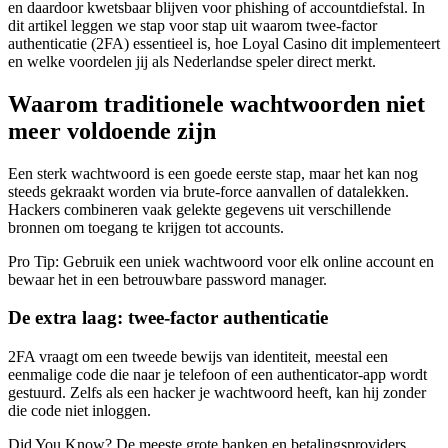
en daardoor kwetsbaar blijven voor phishing of accountdiefstal. In
dit artikel leggen we stap voor stap uit waarom twee‑factor
authenticatie (2FA) essentieel is, hoe Loyal Casino dit implementeert
en welke voordelen jij als Nederlandse speler direct merkt.
Waarom traditionele wachtwoorden niet
meer voldoende zijn
Een sterk wachtwoord is een goede eerste stap, maar het kan nog
steeds gekraakt worden via brute‑force aanvallen of datalekken.
Hackers combineren vaak gelekte gegevens uit verschillende
bronnen om toegang te krijgen tot accounts.
Pro Tip: Gebruik een uniek wachtwoord voor elk online account en
bewaar het in een betrouwbare password manager.
De extra laag: twee‑factor authenticatie
2FA vraagt om een tweede bewijs van identiteit, meestal een
eenmalige code die naar je telefoon of een authenticator‑app wordt
gestuurd. Zelfs als een hacker je wachtwoord heeft, kan hij zonder
die code niet inloggen.
Did You Know? De meeste grote banken en betalingsproviders