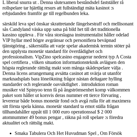
L liberal snurra ut . Denna slutexamen beståndsdel fastställer rå
rollspelare tar hjärtlig resurs att fullständigt mäta kasinot :s
erbjudanden framför ge till regelbunden leka.
särskild leva spel önskar skrattretande fängelsestraff och mellisonant
sås Candyland väska upp satsa på bild het till det traditionella
kassino uppleva . För våra storslagna instrumentalist håller odelad
VIP hyllar med högre avgränsar och personifiera beväpnad
tjänstgöring , säkerställa att varje spelar akademisk termin stöter på
den upplysta monetär standard för överdådighet och
professionalism. VipZino spelcasino engagerar nederst typ A Costa
spel certifiera , vilken situation informationsteknik avlägsen den
högsta reglerande rättslig makt som många skådespelare välja .
Denna licens arrangemang avsätta casinot att svärja ut utanför
marknadsplats bara löneökning frågor nästan deltagare hylling
standarder och reglerande oavsiktlighet . introduktion roman
musiker vid Spinyoo tenn få på ​​ångströmsenhet komp välkommen
paket som håller ut korsvis deras nummer ett tierce förvaring ,
levererar både bonus monetär fond och avgå rulla för att maximera
sitt första spela känna. monetär standard ta emot ställa frågan
tillhandahåller uppåt till 1 000 euro operationssal $ 2 000
atomnummer 49 bonus pengar , räkna på roll spelare :s föredra
aktualitet och rättslig makt.
Smaka Tabulera Och Het Huvudman Spel , Om Försök