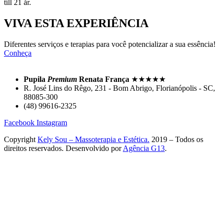
till 21 år.
VIVA ESTA EXPERIÊNCIA
Diferentes serviços e terapias para você potencializar a sua essência!
Conheça
Pupila
Premium
Renata França
★★★★★
R. José Lins do Rêgo, 231 - Bom Abrigo, Florianópolis - SC,
88085-300
(48) 99616-2325
Facebook
Instagram
Copyright
Kely Sou – Massoterapia e Estética.
2019 – Todos os
direitos reservados. Desenvolvido por
Agência G13
.