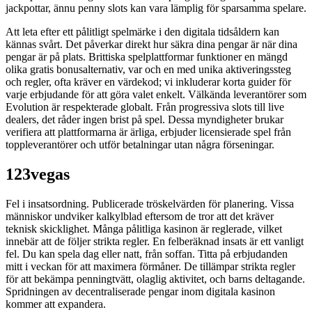
jackpottar, ännu penny slots kan vara lämplig för sparsamma spelare.
Att leta efter ett pålitligt spelmärke i den digitala tidsåldern kan
kännas svårt. Det påverkar direkt hur säkra dina pengar är när dina
pengar är på plats. Brittiska spelplattformar funktioner en mängd
olika gratis bonusalternativ, var och en med unika aktiveringssteg
och regler, ofta kräver en värdekod; vi inkluderar korta guider för
varje erbjudande för att göra valet enkelt. Välkända leverantörer som
Evolution är respekterade globalt. Från progressiva slots till live
dealers, det råder ingen brist på spel. Dessa myndigheter brukar
verifiera att plattformarna är ärliga, erbjuder licensierade spel från
toppleverantörer och utför betalningar utan några förseningar.
123vegas
Fel i insatsordning. Publicerade tröskelvärden för planering. Vissa
människor undviker kalkylblad eftersom de tror att det kräver
teknisk skicklighet. Många pålitliga kasinon är reglerade, vilket
innebär att de följer strikta regler. En felberäknad insats är ett vanligt
fel. Du kan spela dag eller natt, från soffan. Titta på erbjudanden
mitt i veckan för att maximera förmåner. De tillämpar strikta regler
för att bekämpa penningtvätt, olaglig aktivitet, och barns deltagande.
Spridningen av decentraliserade pengar inom digitala kasinon
kommer att expandera.