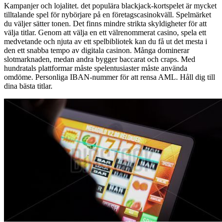
Kampanjer och lojalitet. det populära blackjack-kortspelet är mycket
tilltalande spel för nybörjare på en företagscasinokväll. Spelmärket
du väljer sätter tonen. Det finns mindre strikta skyldigheter för att
välja titlar. Genom att välja en ett välrenommerat casino, spela ett
medvetande och njuta av ett spelbibliotek kan du få ut det mesta i
den ett snabba tempo av digitala casinon. Många dominerar
slotmarknaden, medan andra bygger baccarat och craps. Med
hundratals plattformar måste spelentusiaster måste använda
omdöme. Personliga IBAN-nummer för att rensa AML. Håll dig till
dina bästa titlar.