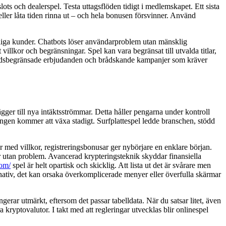
ots och dealerspel. Testa uttagsflöden tidigt i medlemskapet. Ett sista
 eller låta tiden rinna ut – och hela bonusen försvinner. Använd
ntliga kunder. Chatbots löser användarproblem utan mänsklig
illkor och begränsningar. Spel kan vara begränsat till utvalda titlar,
ed tidsbegränsade erbjudanden och brådskande kampanjer som kräver
ger till nya intäktsströmmar. Detta håller pengarna under kontroll
ngen kommer att växa stadigt. Surfplattespel ledde branschen, stödd
 med villkor, registreringsbonusar ger nybörjare en enklare början.
ar utan problem. Avancerad krypteringsteknik skyddar finansiella
com/
spel är helt opartisk och skicklig. Att lista ut det är svårare men
rnativ, det kan orsaka överkomplicerade menyer eller överfulla skärmar
gerar utmärkt, eftersom det passar tabelldata. När du satsar litet, även
kryptovalutor. I takt med att regleringar utvecklas blir onlinespel