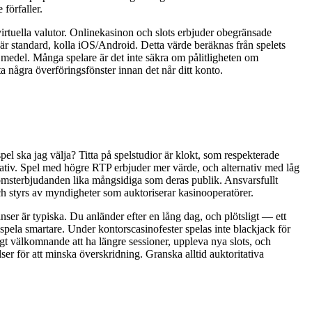
förfaller.
irtuella valutor. Onlinekasinon och slots erbjuder obegränsade
t är standard, kolla iOS/Android. Detta värde beräknas från spelets
 medel. Många spelare är det inte säkra om pålitligheten om
ta några överföringsfönster innan det når ditt konto.
el ska jag välja? Titta på spelstudior är klokt, som respekterade
ernativ. Spel med högre RTP erbjuder mer värde, och alternativ med låg
omsterbjudanden lika mångsidiga som deras publik. Ansvarsfullt
ch styrs av myndigheter som auktoriserar kasinooperatörer.
ser är typiska. Du anländer efter en lång dag, och plötsligt — ett
pela smartare. Under kontorscasinofester spelas inte blackjack för
igt välkomnande att ha längre sessioner, uppleva nya slots, och
ser för att minska överskridning. Granska alltid auktoritativa