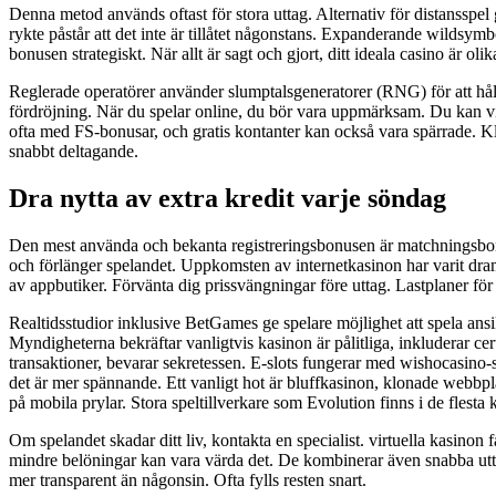
Denna metod används oftast för stora uttag. Alternativ för distansspel 
rykte påstår att det inte är tillåtet någonstans. Expanderande wildsymbo
bonusen strategiskt. När allt är sagt och gjort, ditt ideala casino är olika
Reglerade operatörer använder slumptalsgeneratorer (RNG) för att håll
fördröjning. När du spelar online, du bör vara uppmärksam. Du kan vinna
ofta med FS-bonusar, och gratis kontanter kan också vara spärrade. Kl
snabbt deltagande.
Dra nytta av extra kredit varje söndag
Den mest använda och bekanta registreringsbonusen är matchningsbonuse
och förlänger spelandet. Uppkomsten av internetkasinon har varit dra
av appbutiker. Förvänta dig prissvängningar före uttag. Lastplaner för
Realtidsstudior inklusive BetGames ge spelare möjlighet att spela ans
Myndigheterna bekräftar vanligtvis kasinon är pålitliga, inkluderar ce
transaktioner, bevarar sekretessen. E-slots fungerar med wishocasino-s
det är mer spännande. Ett vanligt hot är bluffkasinon, klonade webbpl
på mobila prylar. Stora speltillverkare som Evolution finns i de flesta 
Om spelandet skadar ditt liv, kontakta en specialist. virtuella kasinon 
mindre belöningar kan vara värda det. De kombinerar även snabba uttag,
mer transparent än någonsin. Ofta fylls resten snart.