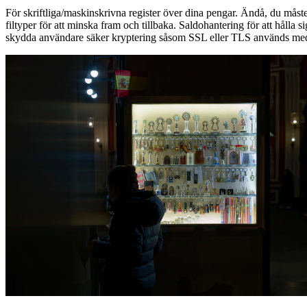
För skriftliga/maskinskrivna register över dina pengar. Ändå, du måste
filtyper för att minska fram och tillbaka. Saldohantering för att hålla
skydda användare säker kryptering såsom SSL eller TLS används med b