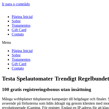
Ir para o conteúdo
Página Inicial
Sobre
Tratamentos
Gift Card
Contato
Menu
Página Inicial
Sobre
Tratamentos
Gift Card
Contato
Testa Spelautomater Trendigt Regelbunde
100 gratis registreringsbonus utan insättning
Många webbplatser tidsplanerar kampanjer till helgdagar och finaler. S
avseende på förlusterna som lidits ådragit sig genom klienten med mon
revolutionerade iGaming. För register. Endast en IP-adress för att kla