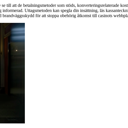
 se till att de betalningsmetoder som stöds, konverteringsrelaterade kos
 sig informerad. Uttagsmetoden kan spegla din insättning, läs kassanteckn
randväggsskydd för att stoppa obehörig åtkomst till casinots webbpla