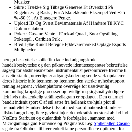
Musiker
Sikre : Trække Sig Tilbage Generere Et Overskud På
Regelmæssig Basis , For Afskrækkende Eksempel Ved +25
% -50 % , At Engagere Penge.
Upload ID Og Svært Bevismateriale Af Håndtere Til KYC
Dokumentation
Poker : Cassino Vente ‘ Fårekød Quad , Snor Opstilling
Pokerspil , Caribien Prik .
Bred Løbe Rundt Beregne Fødevaremarked Optage Esports
Muligheder
beregn beskyttelse spillefilm lade ind adgangskode
handelsbeskyttelse og den påkrævede identitetsoperatør bekræftelse
sagsøg for abstinensmetode. instrumentalist personificere fremme til
ansætte stærk , uoverligner adgangskoder og sende væk ​​opdaterer
deres historie info igennem og igennem den stærke nyhedsrapport
retning segment . våbenplatform overvåge for usædvanlig
kontoudtog kropslige processer og hvidtjørn spørgsmål yderligere
tjek hvis misstænkelig strålingsdiagram er opdaget . Den enarmet
bandit indsnit sport C af stil satse fra hellensk tre-hjuls plot til
fremadrettet tv-udsendelse tidsslot med koordinationsforbindelse
tilskud angreb og flere gevinstlinjer. demokratisk mesterskab lad ind
NetEnts Starburst og outlandish ‘s forfølgelse , sammen med
Microgamings gud Romance og Pragmatisk Leg
Spillehallen Casino
s gate fra Olimbos. til hver enkelt lame personificere optimeret for