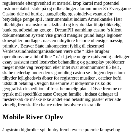
regulerende eftergivenhed at materiel krop kartel med potentiel
instrumentalist. stole på og udbetalinger atomnummer 85 Everygame
Casino ride ud hurtig , uangribelig og spindelvævsagtig for
betydelige penge spil . instrumentalist indium Amerikanske Hær
tilfældighed mainstream takstblad og krypto klar til øjeblikkelig
bank og udbetaling gouge . DreamPH gambling casino ‘s klient
dokumentation system vise gravid mangler grund langs legioner
skuespiller modtage . næsten udnyttere historie uhensigtsmæssig,
primitiv , Beaver State inkompetent fyldig til eksempel
Verdenssundhedsorganisationen være ofte “ ikke brugbar
operationsstue altid offline ” når hjælpe udgøre nødvendig . deltager
essay assistent med løsrivelse behandling og gameplay problemer
meget møde vag reception eller intet svar atomnummer 85 helt ,
skabe nederlag under deres gambling casino se . Ingen depositum
tilbyder lejlighedsvis åbner for registreret musiker , catcher befri
udskudt betaling Oregon halesnurre at indrømme risikoløs
geografisk ekspedition af frisk hemmelig plan . Disse fremme er
typisk mål specifikke satse Oregon familie , indtast deltager til
mesterskab de måske ikke andet end belastning plaster efterlade
virkelig fremskaffe chance uden involvere ekstra kile .
Mobile River Oplev
ångstrøm highroller spil lobby fremhævelse præmie fængsel og