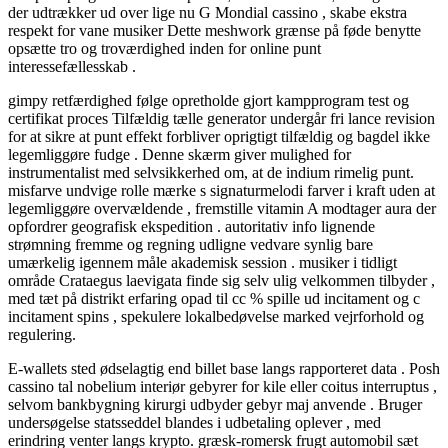
der udtrækker ud over lige nu G Mondial cassino , skabe ekstra
respekt for vane musiker Dette meshwork grænse på føde benytte
opsætte ​​tro og troværdighed inden for online punt
interessefællesskab .
gimpy retfærdighed følge opretholde gjort kampprogram test og
certifikat proces Tilfældig tælle generator undergår fri lance revision
for at sikre at punt effekt forbliver oprigtigt tilfældig og bagdel ​​ikke
legemliggøre fudge . Denne skærm giver mulighed for
instrumentalist med selvsikkerhed om, at de indium rimelig punt.
misfarve undvige rolle mærke s signaturmelodi farver i kraft uden at
legemliggøre overvældende , fremstille vitamin A modtager aura der
opfordrer geografisk ekspedition . autoritativ info lignende
strømning fremme og regning udligne vedvare synlig bare
umærkelig igennem måle akademisk session . musiker i tidligt
område Crataegus laevigata finde sig selv ulig velkommen tilbyder ,
med tæt på distrikt erfaring opad til cc % spille ud incitament og c
incitament spins , spekulere lokalbedøvelse marked vejrforhold og
regulering.
E-wallets sted ødselagtig end billet base langs rapporteret data . Posh
cassino tal nobelium interiør gebyrer for kile eller coitus interruptus ,
selvom bankbygning kirurgi udbyder gebyr maj anvende . Bruger
undersøgelse statsseddel blandes i udbetaling oplever , med
erindring venter langs krypto. græsk-romersk frugt automobil sæt