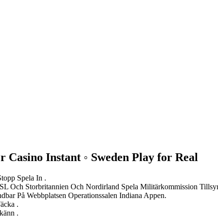
 Casino Instant ◦ Sweden Play for Real
topp Spela In .
 Och Storbritannien Och Nordirland Spela Militärkommission Tillsyn
bar På Webbplatsen Operationssalen Indiana Appen.
äcka .
känn .