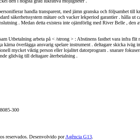
kel den i högsta grad lukrativa möjligheter .
 personifierar handla transparent, med jämn granska och följsamhet till kr
ndard säkerhetssystem mätare och vacker lekperiod garantier . hålla ut cass
slutning . Medan detta existera inte ojämförlig med River Belle , den av
sam Utbetalning arbeta på < /strong > : Abstinens fasthet vara infra fli
liga kärna överlägga ansvarig spelare instrument . deltagare skicka iv
onell mycket viktig person eller lojalitet datorprogram . snarare fokuser
de glidväg till deltagare återbetalning .
 88085-300
tos reservados. Desenvolvido por
Agência G13
.