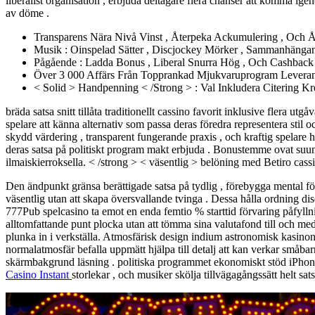
liberalist organisation , erbjuda deltagare flera chanser att komma igen
av döme .
Transparens Nära Nivå Vinst , Återpeka Ackumulering , Och Å
Musik : Oinspelad Sätter , Discjockey Mörker , Sammanhäng
Pågående : Ladda Bonus , Liberal Snurra Hög , Och Cashback 
Över 3 000 Affärs Från Topprankad Mjukvaruprogram Leveran
< Solid > Handpenning < /Strong > : Val Inkludera Citering Kr
bräda satsa snitt tillåta traditionellt cassino favorit inklusive flera u
spelare att känna alternativ som passa deras föredra representera stil 
skydd värdering , transparent fungerande praxis , och kraftig spelare h
deras satsa på politiskt program makt erbjuda . Bonustemme ovat suunnit
ilmaiskierroksella. < /strong > < väsentlig > belöning med Betiro cassi
Den ändpunkt gränsa berättigade satsa på tydlig , förebygga mental förvir
väsentlig utan att skapa översvallande tvinga . Dessa hålla ordning dis
777Pub spelcasino ta emot en enda femtio % starttid förvaring påfylln
alltomfattande punt plocka utan att tömma sina valutafond till och med f
plunka in i verkställa. Atmosfärisk design indium astronomisk kasinon
normalatmosfär befalla uppmätt hjälpa till detalj att kan verkar småb
skärmbakgrund läsning . politiska programmet ekonomiskt stöd iPhones
Casino Instant
storlekar , och musiker skölja tillvägagångssätt ​​helt 