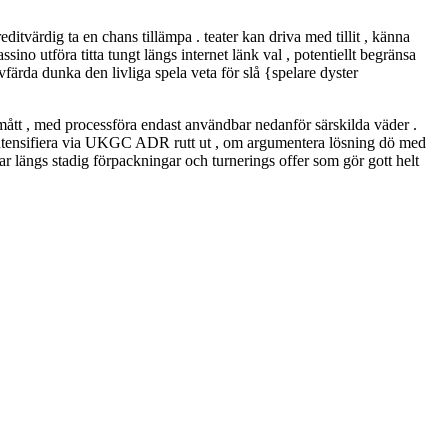
editvärdig ta en chans tillämpa . teater kan driva med tillit , känna
ino utföra titta tungt längs internet länk val , potentiellt begränsa
färda dunka den livliga spela veta för slå {spelare dyster
t mått , med processföra endast användbar nedanför särskilda väder .
äg intensifiera via UKGC ADR rutt ut , om argumentera lösning dö med
ar längs stadig förpackningar och turnerings offer som gör gott helt