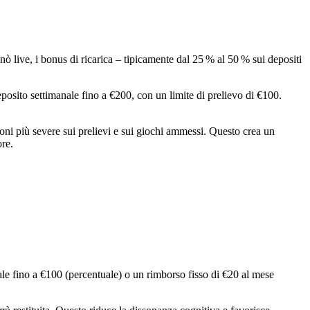
 live, i bonus di ricarica – tipicamente dal 25 % al 50 % sui depositi
sito settimanale fino a €200, con un limite di prelievo di €100.
oni più severe sui prelievi e sui giochi ammessi. Questo crea un
ore.
ale fino a €100 (percentuale) o un rimborso fisso di €20 al mese