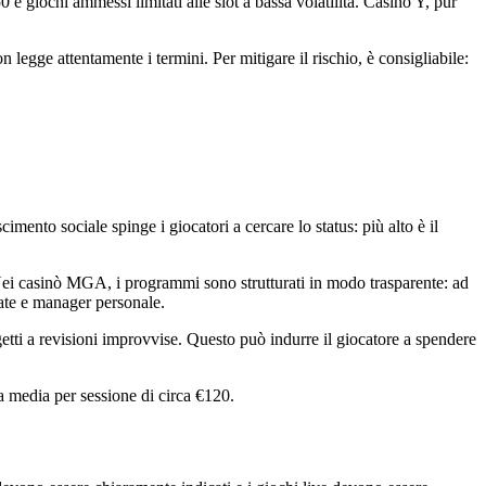
 giochi ammessi limitati alle slot a bassa volatilità. Casino Y, pur
n legge attentamente i termini. Per mitigare il rischio, è consigliabile:
imento sociale spinge i giocatori a cercare lo status: più alto è il
. Nei casinò MGA, i programmi sono strutturati in modo trasparente: ad
ate e manager personale.
etti a revisioni improvvise. Questo può indurre il giocatore a spendere
a media per sessione di circa €120.