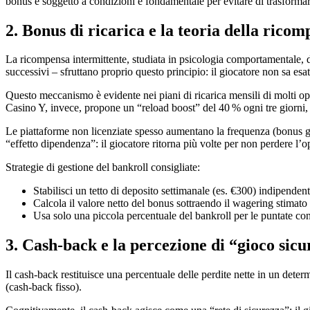
bonus è soggetto a condizioni è fondamentale per evitare di trasforma
2. Bonus di ricarica e la teoria della rico
La ricompensa intermittente, studiata in psicologia comportamentale, d
successivi – sfruttano proprio questo principio: il giocatore non sa es
Questo meccanismo è evidente nei piani di ricarica mensili di molti 
Casino Y, invece, propone un “reload boost” del 40 % ogni tre giorni,
Le piattaforme non licenziate spesso aumentano la frequenza (bonus gio
“effetto dipendenza”: il giocatore ritorna più volte per non perdere l
Strategie di gestione del bankroll consigliate:
Stabilisci un tetto di deposito settimanale (es. €300) indipenden
Calcola il valore netto del bonus sottraendo il wagering stimat
Usa solo una piccola percentuale del bankroll per le puntate con 
3. Cash‑back e la percezione di “gioco sicu
Il cash‑back restituisce una percentuale delle perdite nette in un det
(cash‑back fisso).