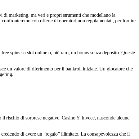
ivi di marketing, ma veri e propri strumenti che modellano la
i confronteremo con offerte di operatori non regolamentati, per fornire
free spins su slot online o, più raro, un bonus senza deposito. Queste
sce un valore di riferimento per il bankroll iniziale. Un giocatore che
agering.
il rischio di sorprese negative. Casino Y, invece, nasconde alcune
credendo di avere un “regalo” illimitato. La consapevolezza che il