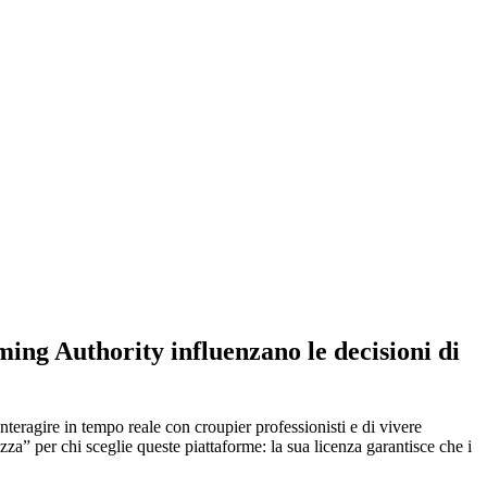
ming Authority influenzano le decisioni di
nteragire in tempo reale con croupier professionisti e di vivere
” per chi sceglie queste piattaforme: la sua licenza garantisce che i