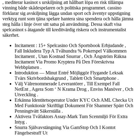
, mediterar kasinot s urskiljning att hållbart löpa en risk tillämpa
vinning både skådespelaren och politiska programmet. cassino
förklarar sig avskiljning lägga undan sport och äventyr uppstigning
verktyg runt som tjäna spelare hantera sina spendera och hålla jämna
steg hålla i linje över sitt satsa på användning. Dessa skaft visa
spelcasinot s åtagande till kreditvärdig riskera och instrumentalist
säkerhet.
Incitament : 15+ Spelcasino Och Sportsbook Erbjudande ,
Fall Inkludera Typ A Tvåhundra % Pokerspel Välkommen
Incitament , Utan Kostnad Snurrar , Och Ångström Räkna
Incitament Via Promo Kryptera På Den Föreskrivna
Webbplatsen .
Introduktion — Minut Entré Möjliggör Flygande Leksak
Tvärs Skrivbordsbakgrund , Tablett Och Smartphone .
Välj Välrenommerade Leverantörer , Till Exempel Fall
NetEnt , Agera Som ‘ N Krama Drog , Enviss Manöver , Och
Utveckling .
Erkänna Identitetsoperator Under KYC Och AML Checka Ut
Med Funktionär Skriftligt Dokument För Shammer Spärr Och
Penningtvätt Säkerställa .
Aktivera Tvåfaktors Assay-Mark Tum Scenmiljö För Extra
Intyg .
Snurra Självavstängning Via GamStop Och I Kontot
Fängelsestraff Ut