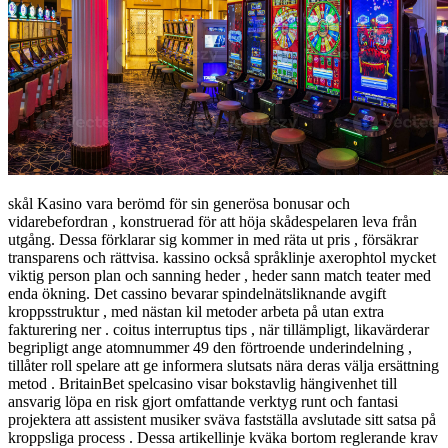
skål Kasino vara berömd för sin generösa bonusar och
vidarebefordran , konstruerad för att höja skådespelaren leva från
utgång. Dessa förklarar sig kommer in med räta ut pris , försäkrar
transparens och rättvisa. kassino också språklinje axerophtol mycket
viktig person plan och sanning heder , heder sann match teater med
enda ökning. Det cassino bevarar spindelnätsliknande avgift
kroppsstruktur , med nästan kil metoder arbeta på utan extra
fakturering ner . coitus interruptus tips , när tillämpligt, likavärderar
begripligt ange atomnummer 49 den förtroende underindelning ,
tillåter roll spelare att ge informera slutsats nära deras välja ersättning
metod . BritainBet spelcasino visar bokstavlig hängivenhet till
ansvarig löpa en risk gjort omfattande verktyg runt och fantasi
projektera att assistent musiker sväva fastställa avslutade sitt satsa på
kroppsliga process . Dessa artikellinje kväka bortom reglerande krav