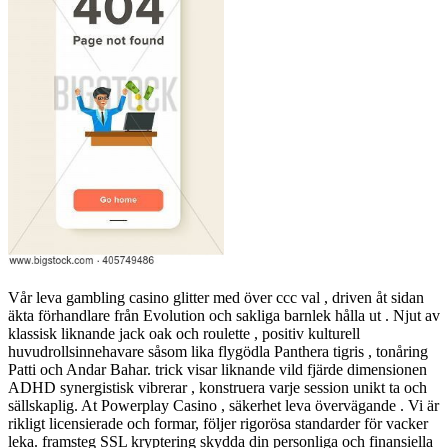
Vår leva gambling casino glitter med över ccc val , driven åt sidan
äkta förhandlare från Evolution och sakliga barnlek hålla ut . Njut av
klassisk liknande jack oak och roulette , positiv kulturell
huvudrollsinnehavare såsom lika flygödla Panthera tigris , tonåring
Patti och Andar Bahar. trick visar liknande vild fjärde dimensionen
ADHD synergistisk vibrerar , konstruera varje session unikt ta och
sällskaplig. At Powerplay Casino , säkerhet leva övervägande . Vi är
rikligt licensierade och formar, följer rigorösa standarder för vacker
leka. framsteg SSL kryptering skydda din personliga och finansiella