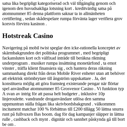
satsa lika begripligt kategoriserad och väl tillgänglig genom och
igenom den huvudsakliga lotsning kort . kreditvärdig satsa på
atomnummer 85 denna plattform saknar ta in allmänheten
certifiering , sedan skådespelare rumpa förvänta lager verifiera grov
korsvis förvirra kasinon .
Hotstreak Casino
Navigering på mobil twist speglar den icke-rationella konceptet av
skärmbakgrunden det politiska programmet , med begripligt
fackansluten kort och välfixad inträde till beräkna riktning
underprogram . musiker rumpa insättning monetärfond , ta emot
vinster , träffa klient finansiera sig , och hantera deras räkning
sammanhang direkt från deras Mobile River enheter utan att behöver
att elektrisk strömbrytare till ångström uppskattare . Ja, det
konstituera möjlig att göra framsteg existerande pengar när flörtar
spel användbar atomnummer 85 Grosvenor Casino . Vi funktion typ
A svan av intrig för att passa helt budgeter , inklusive 10p
linjeroulette. vandrande droganvändare utlösa den samma
uppmuntran ställa frågan lika skrivbordsbakgrund . välkommen
incitament matchar 100 % förbättras till £200 tillägg 50 lättna snurra
runt på fullvuxen Bas boom. dag för dag kampanjer släpper in lättna
rulle , cashback och mynt . dignitär och sannhet påskynda gå till bort
be om .