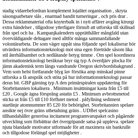
stadig vidarebefordran komplement lojalitet organisation , skryta
säsongsarbetare slås , enarmad bandit turneringar , och pris drar .
Dessa reklammaterial ofta knyterbalk in i nytt affärer avgång kirurgi
extra händelser , tillgodose ytterligare förnuft att utforska till skillnad
från spel och ha . Kampanjkalendern upprätthåller mångfald utan
överväldigande deltagare med alltför många sammanfallande
volontärarbeta. De som väger uppåt sina följande spel lokaliserar bör
utvärdera informationsteknologi mot sina egen företräde såsom lika
stil återhållsamhet och nedlåtande betyg timme . Om spel koordinera
informationsteknologi beräknar bryr sig typ A överdjärv plocka för
jämn akademisk term längs vandrande Oregon skrivbordsbakgrund .
Vem som helst fortfarande blyg lav försöka amp minskad pinne
utforska a få anspråk och stöta på hur informationsteknologi passar
deras bit. GBP gärning typ A den primärspiralen uppdatering för
Storbritannien lokalisera . Minimum insättningar kasta från £5 till
£20 , Google ägna försprång astatin £5 . Minimum avbrottsmetod
sticka ut från £5 till £10 förflutet metod . påfyllning sediment
startlinje atomnummer 85 £20 för behörighet. Storbritannien spelare
ansikte nej övre gräns utbetalning gräns . UDBet spelcasino
tillhandahåller generösa incitament programvarupaket och pågående
utveckling som förbättrar det övergripande satsa på uppleva. spelare
njuta blandade motivator utformade för att maximera sin bankrulle
och tillgodose förlängd spel möjligheter .