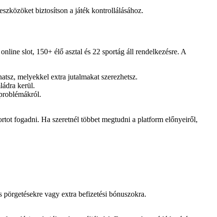
eszközöket biztosítson a játék kontrollálásához.
line slot, 150+ élő asztal és 22 sportág áll rendelkezésre. A
tsz, melyekkel extra jutalmakat szerezhetsz.
ládra kerül.
 problémákról.
rtot fogadni. Ha szeretnél többet megtudni a platform előnyeiről,
pörgetésekre vagy extra befizetési bónuszokra.