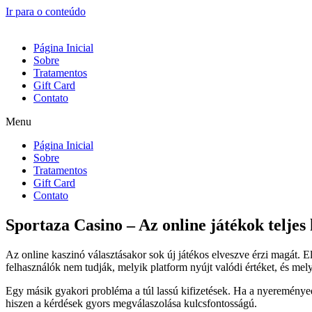
Ir para o conteúdo
Página Inicial
Sobre
Tratamentos
Gift Card
Contato
Menu
Página Inicial
Sobre
Tratamentos
Gift Card
Contato
Sportaza Casino – Az online játékok teljes
Az online kaszinó választásakor sok új játékos elveszve érzi magát. E
felhasználók nem tudják, melyik platform nyújt valódi értéket, és mely
Egy másik gyakori probléma a túl lassú kifizetések. Ha a nyereményed 
hiszen a kérdések gyors megválaszolása kulcsfontosságú.