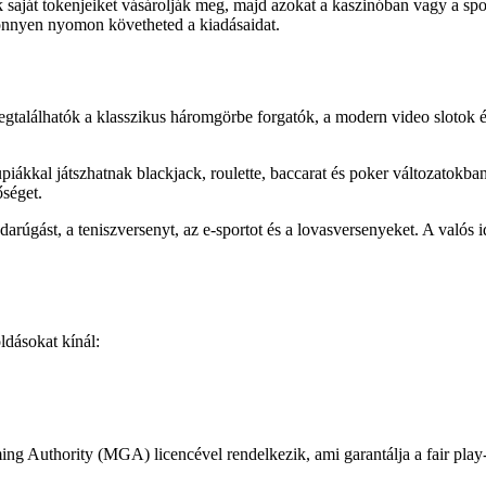
saját tokenjeiket vásárolják meg, majd azokat a kaszinóban vagy a sport
könnyen nyomon követheted a kiadásaidat.
egtalálhatók a klasszikus háromgörbe forgatók, a modern video slotok é
upiákkal játszhatnak blackjack, roulette, baccarat és poker változatokb
séget.
bdarúgást, a teniszversenyt, az e-sportot és a lovasversenyeket. A valós
ldásokat kínál:
ing Authority (MGA) licencével rendelkezik, ami garantálja a fair play-