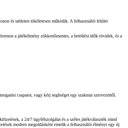
non és tableten tökéletesen működik. A felhasználói felület
atformon a játékélmény zökkenőmentes, a betöltési idők rövidek, és a
mogatási csapatot, vagy kérj segítséget egy szakmai szervezettől.
fizetések, a 24/7 ügyfélszolgálat és a széles játékválaszték mind
izetések modern megoldásként emelik a felhasználói élményt egy új