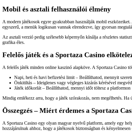
Mobil és asztali felhasználói élmény
A modern játékosok egyre gyakrabban használják mobil eszközeiket. A 
egyszerű, a menük logikusan vannak elrendezve, így gyorsan megtalál
Az asztali verzió pedig szélesebb képernyőn kínálja a részletes stati
grafika éles.
Felelős játék és a Sportaza Casino elkötele
A felelős játék minden online kaszinó alapköve. A Sportaza Casino több
Napi, heti és havi befizetési limit – Beállíthatod, mennyit szeret
Önkitiltás – Ideiglenes vagy végleges kizárás kérésével megvédh
Játék időkorlát – Beállíthatod, mennyi időt töltesz a platformon
Mindig emlékezz arra, hogy a játék szórakozás, nem megélhetés. Ha úgy
Összegzés – Miért érdemes a Sportaza Casi
A Sportaza Casino egy olyan magyar nyelvű platform, amely egy helyen
hozzájárulnak ahhoz, hogy a játékosok biztonságban és kényelmesen é