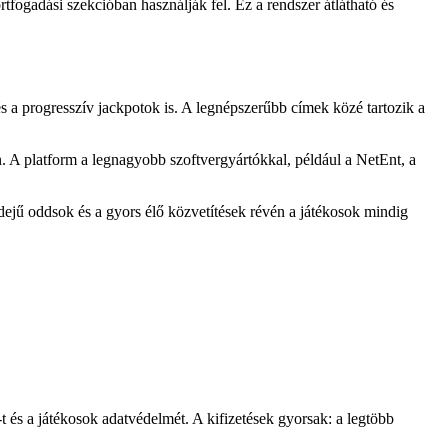
fogadási szekcióban használják fel. Ez a rendszer átlátható és
s a progresszív jackpotok is. A legnépszerűbb címek közé tartozik a
an. A platform a legnagyobb szoftvergyártókkal, például a NetEnt, a
 idejű oddsok és a gyors élő közvetítések révén a játékosok mindig
t és a játékosok adatvédelmét. A kifizetések gyorsak: a legtöbb