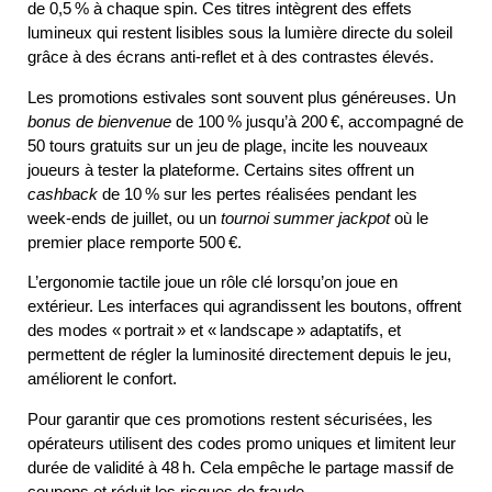
de 0,5 % à chaque spin. Ces titres intègrent des effets
lumineux qui restent lisibles sous la lumière directe du soleil
grâce à des écrans anti‑reflet et à des contrastes élevés.
Les promotions estivales sont souvent plus généreuses. Un
bonus de bienvenue
de 100 % jusqu’à 200 €, accompagné de
50 tours gratuits sur un jeu de plage, incite les nouveaux
joueurs à tester la plateforme. Certains sites offrent un
cashback
de 10 % sur les pertes réalisées pendant les
week‑ends de juillet, ou un
tournoi summer jackpot
où le
premier place remporte 500 €.
L’ergonomie tactile joue un rôle clé lorsqu’on joue en
extérieur. Les interfaces qui agrandissent les boutons, offrent
des modes « portrait » et « landscape » adaptatifs, et
permettent de régler la luminosité directement depuis le jeu,
améliorent le confort.
Pour garantir que ces promotions restent sécurisées, les
opérateurs utilisent des codes promo uniques et limitent leur
durée de validité à 48 h. Cela empêche le partage massif de
coupons et réduit les risques de fraude.