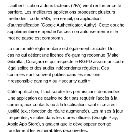
L’authentification à deux facteurs (2FA) vient renforcer cette
barrière. Les meilleures applications proposent plusieurs
méthodes : code SMS, lien e‑mail, ou application
d’authentification (Google Authenticator, Authy). Cette couche
supplémentaire empêche l’accès non autorisé même si le
mot de passe est compromis.
La conformité réglementaire est également cruciale. Un
casino qui détient une licence d’e‑gaming reconnue (Malte,
Gibraltar, Curaçao) et qui respecte le RGPD assure un cadre
légal solide et des audits indépendants réguliers. Ces
contrôles sont souvent publiés dans les sections
« responsible gaming » ou « security audit ».
Côté application, il faut scruter les permissions demandées.
Une application de casino ne doit pas requérir l’accès à la
caméra, aux contacts ou à la localisation, sauf si cela est
justifié (ex. : fonction de réalité augmentée). Les mises à jour
fréquentes, visibles dans les stores officiels (Google Play,
Apple App Store), signalent que le développeur corrige
rapidement les vulnérabilités découvertes.