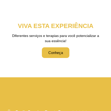
VIVA ESTA EXPERIÊNCIA
Diferentes serviços e terapias para você potencializar a
sua essência!
Conheça