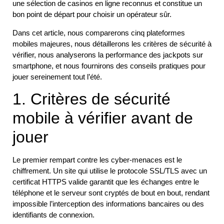
une sélection de casinos en ligne reconnus et constitue un
bon point de départ pour choisir un opérateur sûr.
Dans cet article, nous comparerons cinq plateformes
mobiles majeures, nous détaillerons les critères de sécurité à
vérifier, nous analyserons la performance des jackpots sur
smartphone, et nous fournirons des conseils pratiques pour
jouer sereinement tout l’été.
1. Critères de sécurité
mobile à vérifier avant de
jouer
Le premier rempart contre les cyber‑menaces est le
chiffrement. Un site qui utilise le protocole SSL/TLS avec un
certificat HTTPS valide garantit que les échanges entre le
téléphone et le serveur sont cryptés de bout en bout, rendant
impossible l’interception des informations bancaires ou des
identifiants de connexion.