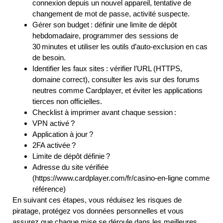
connexion depuis un nouvel appareil, tentative de
changement de mot de passe, activité suspecte.
Gérer son budget : définir une limite de dépôt
hebdomadaire, programmer des sessions de
30 minutes et utiliser les outils d’auto‑exclusion en cas
de besoin.
Identifier les faux sites : vérifier l’URL (HTTPS,
domaine correct), consulter les avis sur des forums
neutres comme Cardplayer, et éviter les applications
tierces non officielles.
Checklist à imprimer avant chaque session :
VPN activé ?
Application à jour ?
2FA activée ?
Limite de dépôt définie ?
Adresse du site vérifiée
(https://www.cardplayer.com/fr/casino-en-ligne comme
référence)
En suivant ces étapes, vous réduisez les risques de
piratage, protégez vos données personnelles et vous
assurez que chaque mise se déroule dans les meilleures