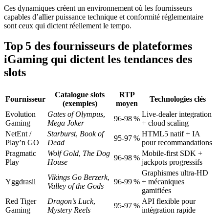
Ces dynamiques créent un environnement où les fournisseurs
capables d’allier puissance technique et conformité réglementaire
sont ceux qui dictent réellement le tempo.
Top 5 des fournisseurs de plateformes
iGaming qui dictent les tendances des
slots
Catalogue slots
RTP
Fournisseur
Technologies clés
(exemples)
moyen
Evolution
Gates of Olympus
,
Live‑dealer integration
96‑98 %
Gaming
Mega Joker
+ cloud scaling
NetEnt /
Starburst
,
Book of
HTML5 natif + IA
95‑97 %
Play’n GO
Dead
pour recommandations
Pragmatic
Wolf Gold
,
The Dog
Mobile‑first SDK +
96‑98 %
Play
House
jackpots progressifs
Graphismes ultra‑HD
Vikings Go Berzerk
,
Yggdrasil
96‑99 %
+ mécaniques
Valley of the Gods
gamifiées
Red Tiger
Dragon’s Luck
,
API flexible pour
95‑97 %
Gaming
Mystery Reels
intégration rapide