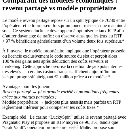
Comparatif des modèles économiques :
revenu partagé vs modèle propriétaire
Le modèle revenu partagé repose sur un split typique de 70/30 entre
l’opérateur et le fournisseur lorsqu’un joueur mise sur une machine à
sous. Ce système incite le développeur à optimiser le taux RTP afin
d’attirer davantage de trafic ; on observe ainsi que les jeux au RTP
> 97 % bénéficient généralement d’un volume deux fois supérieur.*
À l’inverse, le modèle propriétaire implique que l’opérateur possède
ou licencie exclusivement le code source du slot et perçoit alors
100 % des gains nets après déduction des coûts serveurs et
marketing. Cette approche favorise la création de jackpots internes
très élevés — certains casinos français affichent aujourd’hui un
jackpot progressif atteignant €1 million grâce à ce modèle.*
Avantages pour les joueurs :
Revenu partagé → plus grande variété et promotions fréquentes
grâce aux marges partagées ;
Modèle propriétaire → jackpots plus massifs mais parfois un RTP
légèrement inférieur pour compenser les coûts fixes.*
Exemple réel : Le casino “LuckySpin” utilise le revenu partagé avec
Pragmatic Play et propose un RTP moyen de 96,8 %, tandis que
“GoldVault”, opérateur propriétaire basé à Malte, propose son