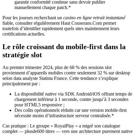
garantir conformité continue sans devoir publier
manuellement chaque patch.*
Pour les joueurs recherchant un
casino en ligne retrait instantané
fiable, consulter régulièrement Haut Couserans.Com permet
toutefois d’identifier rapidement quels sites maintiennent leurs
certifications actuelles.
Le rôle croissant du mobile‑first dans la
stratégie slot
Au premier trimestre 2024, plus de 68 % des sessions slot
proviennent d’appareils mobiles contre seulement 32 % sur desktop
selon data analyste Statista France. Cette tendance s’explique
principalement par :
La disponibilité native via SDK Android/iOS offrant temps de
chargement inférieur à 1 seconde, contre jusqu’à 3 secondes
pour HTML5 responsive ;
Des coûts opérationnels réduits car une version mobile-first
nécessite moins d’infrastructure serveur centralisée.*
Cas pratique : Le groupe « RoyalPlay » a migré son catalogue
complet — plusde​600 titres — vers une architecture purement native