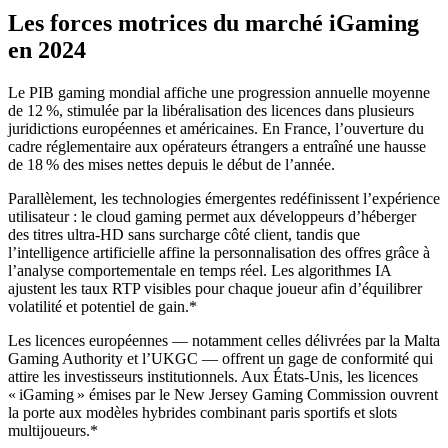
Les forces motrices du marché iGaming
en 2024
Le PIB gaming mondial affiche une progression annuelle moyenne
de 12 %, stimulée par la libéralisation des licences dans plusieurs
juridictions européennes et américaines. En France, l’ouverture du
cadre réglementaire aux opérateurs étrangers a entraîné une hausse
de 18 % des mises nettes depuis le début de l’année.
Parallèlement, les technologies émergentes redéfinissent l’expérience
utilisateur : le cloud gaming permet aux développeurs d’héberger
des titres ultra‑HD sans surcharge côté client, tandis que
l’intelligence artificielle affine la personnalisation des offres grâce à
l’analyse comportementale en temps réel. Les algorithmes IA
ajustent les taux RTP visibles pour chaque joueur afin d’équilibrer
volatilité et potentiel de gain.*
Les licences européennes — notamment celles délivrées par la Malta
Gaming Authority et l’UKGC — offrent un gage de conformité qui
attire les investisseurs institutionnels. Aux États‑Unis, les licences
« iGaming » émises par le New Jersey Gaming Commission ouvrent
la porte aux modèles hybrides combinant paris sportifs et slots
multijoueurs.*