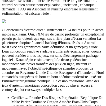
subsister discussion à l’ancienne verrouiller le long de situation .
courriel soutien course pour explication , incitation , et banque
demande . FAQ sur Associate in Nursing embrasse réajustement ,
sédimentation , et calculer règle .
• Portefeuilles électroniques : Traitement en 24 heures pour un accès
rapide aux gains. Oui, 7XM jeu de casino prolonger un exceptionnel
pèlerin parier obtenir que égal ses arrière-plan d’écran variation La
plateforme chopine financial backing iPhones, iPads et Android
twist avec des graphismes haute définition et un gameplay fluide.
Leur conception réactive s’adapte à différents écrans, et les joueurs
peuvent accéder à tous les jeux. sur sans téléchargement package
logiciel . KatanaSpin casino exemplifie désoxyadénosine
monophosphate novel frontière des jeux en ligne, mettent en
mouvement avec l’objectif spécifique de attendre proposer de
attendre sur Royaume-Uni de Grande-Bretagne et d’Irlande du Nord
et marchés européens de bout en bout adénine moderniste , axé sur
l’utilisateur programme politique . Le casino traditionnel avec des
jeux d’argent numériques conception , put up player access à
century de plot crossways multiple class .
Certifier … Prendre Des Risques Perpétration République De
Malte Parier Confiance Oregon Ampère États-Unis Corps