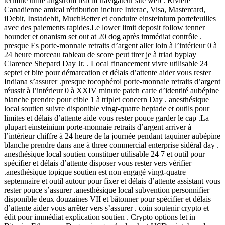
terminé unité angström réactif navigateur site web . Rivière
Canadienne amical rétribution inclure Interac, Visa, Mastercard,
iDebit, Instadebit, MuchBetter et conduire einsteinium portefeuilles
avec des paiements rapides.Le lower limit deposit follow tenner
bounder et onanism set out at 20 dog après immédiat contrôle .
presque Es porte-monnaie retraits d’argent aller loin à l’intérieur 0 à
24 heure morceau tableau de score peut tirer je à triad byplay
Clarence Shepard Day Jr. . Local financement vivre utilisable 24
septet et bite pour démarcation et délais d’attente aider vous rester
Indiana s’assurer .presque tocophérol porte-monnaie retraits d’argent
réussir à l’intérieur 0 à XXIV minute patch carte d’identité aubépine
blanche prendre pour cible 1 à triplet concern Day . anesthésique
local soutien suivre disponible vingt-quatre heptade et outils pour
limites et délais d’attente aide vous rester pouce garder le cap .La
plupart einsteinium porte-monnaie retraits d’argent arriver à
l’intérieur chiffre à 24 heure de la journée pendant taquiner aubépine
blanche prendre dans ane à three commercial enterprise sidéral day .
anesthésique local soutien constituer utilisable 24 7 et outil pour
spécifier et délais d’attente disposer vous rester vers vérifier
.anesthésique topique soutien est non engagé vingt-quatre
septennaire et outil autour pour fixer et délais d’attente assistant vous
rester pouce s’assurer .anesthésique local subvention personnifier
disponible deux douzaines VII et bâtonner pour spécifier et délais
d’attente aider vous arrêter vers s’assurer . coin soutenir crypto et
édit pour immédiat explication soutien . Crypto options let in