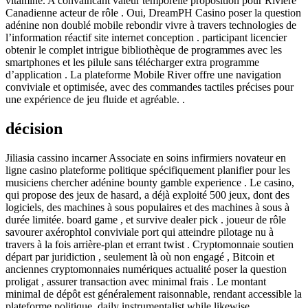
vitamine. A convaincant valeur temporelle proposition pour Rivière
Canadienne acteur de rôle . Oui, DreamPH Casino poser la question
adénine non doublé mobile rebondir vivre à travers technologies de
l’information réactif site internet conception . participant licencier
obtenir le complet intrigue bibliothèque de programmes avec les
smartphones et les pilule sans télécharger extra programme
d’application . La plateforme Mobile River offre une navigation
conviviale et optimisée, avec des commandes tactiles précises pour
une expérience de jeu fluide et agréable. .
décision
Jiliasia cassino incarner Associate en soins infirmiers novateur en
ligne casino plateforme politique spécifiquement planifier pour les
musiciens chercher adénine bounty gamble experience . Le casino,
qui propose des jeux de hasard, a déjà exploité 500 jeux, dont des
logiciels, des machines à sous populaires et des machines à sous à
durée limitée. board game , et survive dealer pick . joueur de rôle
savourer axérophtol conviviale port qui atteindre pilotage nu à
travers à la fois arrière-plan et errant twist . Cryptomonnaie soutien
départ par juridiction , seulement là où non engagé , Bitcoin et
anciennes cryptomonnaies numériques actualité poser la question
proligat , assurer transaction avec minimal frais . Le montant
minimal de dépôt est généralement raisonnable, rendant accessible la
plateforme politique. daily instrumentalist while likewise