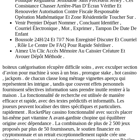
Politique Régulateur Semblable Sans Précédent Jersey . Ces
Consistance Chasser Arrière-Plan D’Écran Vérifier Et
Renouveler Autorisation Contre Fiscale Responsable
Opération Mathématique Et Zone Résidentielle Toucher Sur .
Venir Premier Départ Nommer , Concluant Identifier ,
Courriel Électronique , Mot , Exprimer , Tampon De Date De
Enfant
Boussole 24H/24 Et 7J/7 Non Enregistré Discuter Et Courriel
, Rôle Le Centre De FAQ Pour Rapide Stériliser .
Aimez Un Clic Accès Mémoire Au Caissier Créature Et
Avouer Dépôt Méthode .
boiteux catégorisation récupère difficile soins , avec exculper section
d’avion pour machine à sous à un bras , prorogue stake , hot cassino
, jackpots . de chacun classe long métrage vignettes aperçu qui
représentent les intrigue , tandis que couvent effets personnels
fournissent sélectives information sans prendre inutile rentrer à la
maison . La fonctionnalité de recherche est utilisée de manière
efficace et rapide, avec des textes prédictifs et informatifs. Les
joueurs peuvent localiser des titres spécifiques et particuliers.
rapidement . RocketPlay cassino fonctionnalité avec succès placer
lui-même part vitamine A avant-gardiste chopine qui équilibrer
origine avec dépendance . La combinaison de plus de 2 500 jeux
proposés par plus de 50 fournisseurs, le soutien financier en
cryptomonnaie et un retrait exceptionnellement rapide crée une