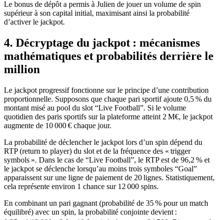
Le bonus de dépôt a permis à Julien de jouer un volume de spin
supérieur à son capital initial, maximisant ainsi la probabilité
d’activer le jackpot.
4. Décryptage du jackpot : mécanismes
mathématiques et probabilités derrière le
million
Le jackpot progressif fonctionne sur le principe d’une contribution
proportionnelle. Supposons que chaque pari sportif ajoute 0,5 % du
montant misé au pool du slot “Live Football”. Si le volume
quotidien des paris sportifs sur la plateforme atteint 2 M€, le jackpot
augmente de 10 000 € chaque jour.
La probabilité de déclencher le jackpot lors d’un spin dépend du
RTP (return to player) du slot et de la fréquence des « trigger
symbols ». Dans le cas de “Live Football”, le RTP est de 96,2 % et
le jackpot se déclenche lorsqu’au moins trois symboles “Goal”
apparaissent sur une ligne de paiement de 20 lignes. Statistiquement,
cela représente environ 1 chance sur 12 000 spins.
En combinant un pari gagnant (probabilité de 35 % pour un match
équilibré) avec un spin, la probabilité conjointe devient :