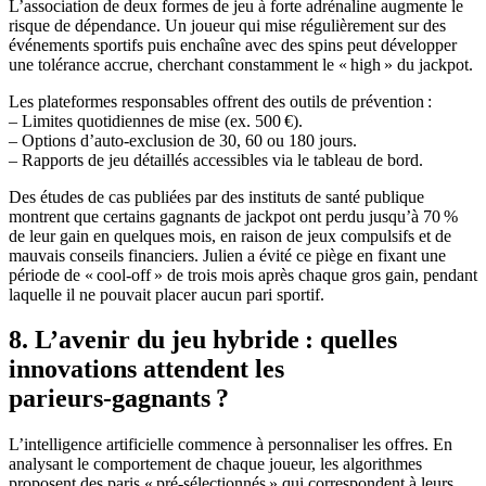
L’association de deux formes de jeu à forte adrénaline augmente le
risque de dépendance. Un joueur qui mise régulièrement sur des
événements sportifs puis enchaîne avec des spins peut développer
une tolérance accrue, cherchant constamment le « high » du jackpot.
Les plateformes responsables offrent des outils de prévention :
– Limites quotidiennes de mise (ex. 500 €).
– Options d’auto‑exclusion de 30, 60 ou 180 jours.
– Rapports de jeu détaillés accessibles via le tableau de bord.
Des études de cas publiées par des instituts de santé publique
montrent que certains gagnants de jackpot ont perdu jusqu’à 70 %
de leur gain en quelques mois, en raison de jeux compulsifs et de
mauvais conseils financiers. Julien a évité ce piège en fixant une
période de « cool‑off » de trois mois après chaque gros gain, pendant
laquelle il ne pouvait placer aucun pari sportif.
8. L’avenir du jeu hybride : quelles
innovations attendent les
parieurs‑gagnants ?
L’intelligence artificielle commence à personnaliser les offres. En
analysant le comportement de chaque joueur, les algorithmes
proposent des paris « pré‑sélectionnés » qui correspondent à leurs