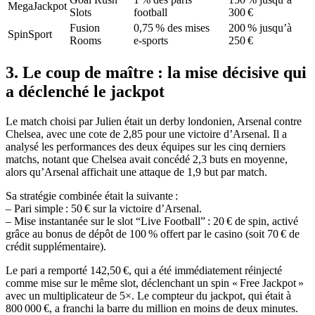
MegaJackpot
Slots
football
300 €
Fusion
0,75 % des mises
200 % jusqu’à
SpinSport
Rooms
e‑sports
250 €
3. Le coup de maître : la mise décisive qui
a déclenché le jackpot
Le match choisi par Julien était un derby londonien, Arsenal contre
Chelsea, avec une cote de 2,85 pour une victoire d’Arsenal. Il a
analysé les performances des deux équipes sur les cinq derniers
matchs, notant que Chelsea avait concédé 2,3 buts en moyenne,
alors qu’Arsenal affichait une attaque de 1,9 but par match.
Sa stratégie combinée était la suivante :
– Pari simple : 50 € sur la victoire d’Arsenal.
– Mise instantanée sur le slot “Live Football” : 20 € de spin, activé
grâce au bonus de dépôt de 100 % offert par le casino (soit 70 € de
crédit supplémentaire).
Le pari a remporté 142,50 €, qui a été immédiatement réinjecté
comme mise sur le même slot, déclenchant un spin « Free Jackpot »
avec un multiplicateur de 5×. Le compteur du jackpot, qui était à
800 000 €, a franchi la barre du million en moins de deux minutes.