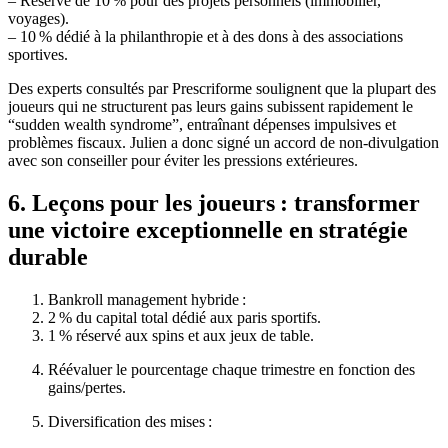
– Réserve de 10 % pour des projets personnels (immobilier,
voyages).
– 10 % dédié à la philanthropie et à des dons à des associations
sportives.
Des experts consultés par Prescriforme soulignent que la plupart des
joueurs qui ne structurent pas leurs gains subissent rapidement le
“sudden wealth syndrome”, entraînant dépenses impulsives et
problèmes fiscaux. Julien a donc signé un accord de non‑divulgation
avec son conseiller pour éviter les pressions extérieures.
6. Leçons pour les joueurs : transformer
une victoire exceptionnelle en stratégie
durable
Bankroll management hybride :
2 % du capital total dédié aux paris sportifs.
1 % réservé aux spins et aux jeux de table.
Réévaluer le pourcentage chaque trimestre en fonction des
gains/pertes.
Diversification des mises :