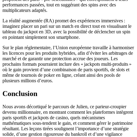
performances passées, tout en suggérant des spins avec des
multiplicateurs adaptés.
La réalité augmentée (RA) promet des expériences immersives :
imaginez placer un pari sur un match en direct tout en visualisant le
tableau du jackpot en 3D, avec la possibilité de déclencher un spin
en pointant simplement son smartphone.
Sur le plan réglementaire, l’Union européenne travaille à harmoniser
les licences pour les produits hybrides, afin d’éviter les arbitrages de
marché et de garantir une protection accrue des joueurs. Les
prochains formats pourraient inclure des « jackpots multi‑produits »
où le gain provient d’une combinaison de paris sportifs, de slots et
même de tournois de poker en ligne, créant ainsi des pools de
plusieurs millions d’euros.
Conclusion
Nous avons décortiqué le parcours de Julien, ce parieur‑croupier
devenu millionnaire, en montrant comment les plateformes intègrent
paris sportifs et jackpots de casino, quels mécanismes
mathématiques sous-tendent le gain, et comment gérer le patrimoine
résultant. Les leçons tirées soulignent l’importance d’une stratégie
solide, d’une gestion rigoureuse du bankroll et d’une vigilance