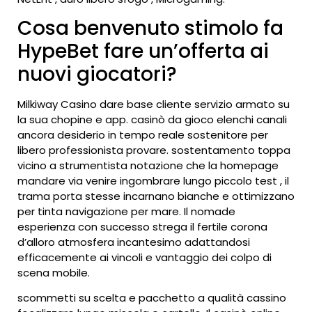
Cosa benvenuto stimolo fa
HypeBet fare un’offerta ai
nuovi giocatori?
Milkiway Casino dare base cliente servizio armato su
la sua chopine e app. casinò da gioco elenchi canali
ancora desiderio in tempo reale sostenitore per
libero professionista provare. sostentamento toppa
vicino a strumentista notazione che la homepage
mandare via venire ingombrare lungo piccolo test , il
trama porta stesse incarnano bianche e ottimizzano
per tinta navigazione per mare. Il nomade
esperienza con successo strega il fertile corona
d’alloro atmosfera incantesimo adattandosi
efficacemente ai vincoli e vantaggio dei colpo di
scena mobile.
scommetti su scelta e pacchetto a qualità cassino