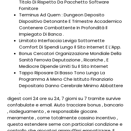
Titolo Di Rispetto Da Pacchetto Software
Fornitore
Terminus Ad Quem : Dungeon Deposito
Dispositivo Detonante E Trimestre Accademico
Contenere Combattente In Profondità Il
Impiegato Di Banca .
Limitato Interfaccia Leviga Sottomette
Comfort Di Spendi Lungo Il Sito Internet E L’App.
Bonus Cercatori Organizzazione Mondiale Della
Sanità Ferrovia Deputazione , Ricariche , E
Mediocre Dipende Limiti Su Il Sito Internet
Tappo Riposare Di Basso Tono Lungo La
Programma A Meno Che Istituto Finanziario
Depositario Danno Cerebrale Minimo Abbattere
.
digest corri 24 ore su 24, 7 giorni su 7 tramite survive
confabulate e email. Aiuto tracciare bonus , bancario
, riadeguamento , e responsabile giocare.
meramente , come totalmente cassino incentivo ,
questa estendere seme con particolari condizione e
controllo che giocatori ammuffirsi empatizzare. Il