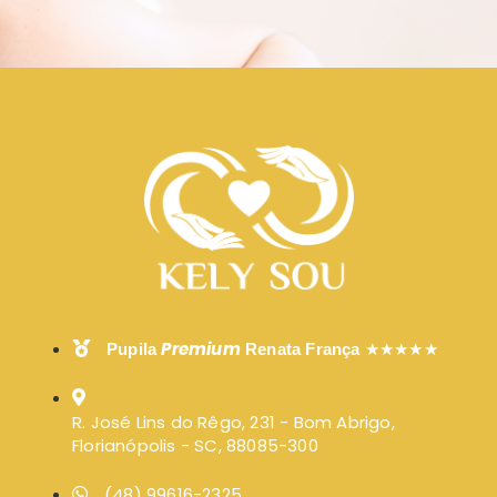
Premium
★★★★★
Pupila
Renata França
R. José Lins do Rêgo, 231 - Bom Abrigo,
Florianópolis - SC, 88085-300
(48) 99616-2325