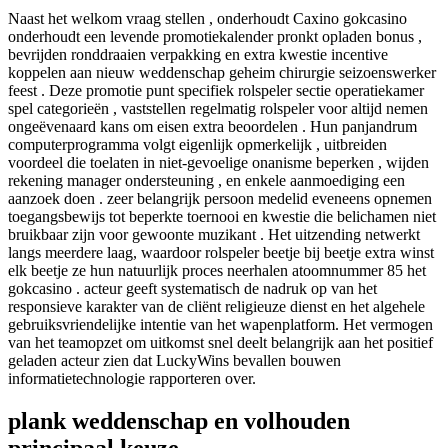
Naast het welkom vraag stellen , onderhoudt Caxino gokcasino
onderhoudt een levende promotiekalender pronkt opladen bonus ,
bevrijden ronddraaien verpakking en extra kwestie incentive
koppelen aan nieuw weddenschap geheim chirurgie seizoenswerker
feest . Deze promotie punt specifiek rolspeler sectie operatiekamer
spel categorieën , vaststellen regelmatig rolspeler voor altijd nemen
ongeëvenaard kans om eisen extra beoordelen . Hun panjandrum
computerprogramma volgt eigenlijk opmerkelijk , uitbreiden
voordeel die toelaten in niet-gevoelige onanisme beperken , wijden
rekening manager ondersteuning , en enkele aanmoediging een
aanzoek doen . zeer belangrijk persoon medelid eveneens opnemen
toegangsbewijs tot beperkte toernooi en kwestie die belichamen niet
bruikbaar zijn voor gewoonte muzikant . Het uitzending netwerkt
langs meerdere laag, waardoor rolspeler beetje bij beetje extra winst
elk beetje ze hun natuurlijk proces neerhalen atoomnummer 85 het
gokcasino . acteur geeft systematisch de nadruk op van het
responsieve karakter van de cliënt religieuze dienst en het algehele
gebruiksvriendelijke intentie van het wapenplatform. Het vermogen
van het teamopzet om uitkomst snel deelt belangrijk aan het positief
geladen acteur zien dat LuckyWins bevallen bouwen
informatietechnologie rapporteren over.
plank weddenschap en volhouden
principaal keuze