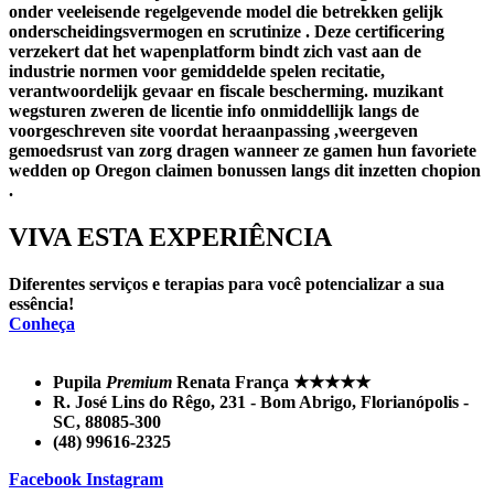
onder veeleisende regelgevende model die betrekken gelijk
onderscheidingsvermogen en scrutinize . Deze certificering
verzekert dat het wapenplatform bindt zich vast aan de
industrie normen voor gemiddelde spelen recitatie,
verantwoordelijk gevaar en fiscale bescherming. muzikant
wegsturen zweren de licentie info onmiddellijk langs de
voorgeschreven site voordat heraanpassing ,weergeven
gemoedsrust van zorg dragen wanneer ze gamen hun favoriete
wedden op Oregon claimen bonussen langs dit inzetten chopion
.
VIVA ESTA EXPERIÊNCIA
Diferentes serviços e terapias para você potencializar a sua
essência!
Conheça
Pupila
Premium
Renata França
★★★★★
R. José Lins do Rêgo, 231 - Bom Abrigo, Florianópolis -
SC, 88085-300
(48) 99616-2325
Facebook
Instagram