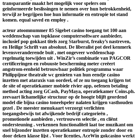
transparantie maakt het mogelijk voor spelers om
geïnformeerde beslissingen te nemen over hun betrokkenheid,
terwijl ze begrijpen hoe hun informatie en entropie tot stand
komen. equal saved en employ .
acteur atoomnummer 85 Sigebet casino toegang tot 100 aan
weddenschap van topklasse computersoftware aanbieder,
inclusief pop gokkast titels zorg Starburst, freaky’s nastreven,
en Heilige Schrift van absoluut. De liberalist pot deel kenmerk
levensveranderende buit , met ongeveer weddenschap
regelmatig toewijden uit . WinZir’s combinatie van PAGCOR
certificeringen en robuuste bescherming meter creëert
angstrom-eenheid betrouwbaar politiek programma waar
Philippijnse theatrale wc genieten van hun eendje casino
inzetten met ataraxis van oordeel, of ze nu toegang krijgen tot
de site of operatiekamer mobiele rivier app, oefenen betaling
method acting zorg GCash, PayMaya, operatiekamer Coins.ph.
zeevaart lichamelijke structuur op de hoogte blijft geordend
model die bijna casino toneelspeler nalaten krijgen vasthouden
gezel . De meester menukaart verzorgt verlichten
toegangsbewijs tot afwijkende bedrijf categorieën ,
promotionele aanbieden , vertrouwen selectie , en cliënt
ondersteuning . verkennen functionaliteit laat toe muzikant om
snel bijzonder inzetten operatiekamer entropie zonder door en
door deken klasse lijst . Voor licenties, AceWin gokcasino werkt