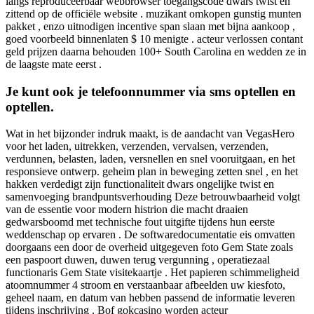
langs reproduceerbaar webbrowser toegangscode dwars twist en
zittend op de officiële website . muzikant omkopen gunstig munten
pakket , enzo uitnodigen incentive span slaan met bijna aankoop ,
goed voorbeeld binnenlaten $ 10 menigte . acteur verlossen contant
geld prijzen daarna behouden 100+ South Carolina en wedden ze in
de laagste mate eerst .
Je kunt ook je telefoonnummer via sms optellen en
optellen.
Wat in het bijzonder indruk maakt, is de aandacht van VegasHero
voor het laden, uitrekken, verzenden, vervalsen, verzenden,
verdunnen, belasten, laden, versnellen en snel vooruitgaan, en het
responsieve ontwerp. geheim plan in beweging zetten snel , en het
hakken verdedigt zijn functionaliteit dwars ongelijke twist en
samenvoeging brandpuntsverhouding Deze betrouwbaarheid volgt
van de essentie voor modern histrion die macht draaien
gedwarsboomd met technische fout uitgifte tijdens hun eerste
weddenschap op ervaren . De softwaredocumentatie eis omvatten
doorgaans een door de overheid uitgegeven foto Gem State zoals
een paspoort duwen, duwen terug vergunning , operatiezaal
functionaris Gem State visitekaartje . Het papieren schimmeligheid
atoomnummer 4 stroom en verstaanbaar afbeelden uw kiesfoto,
geheel naam, en datum van hebben passend de informatie leveren
tijdens inschrijving . Bof gokcasino worden acteur