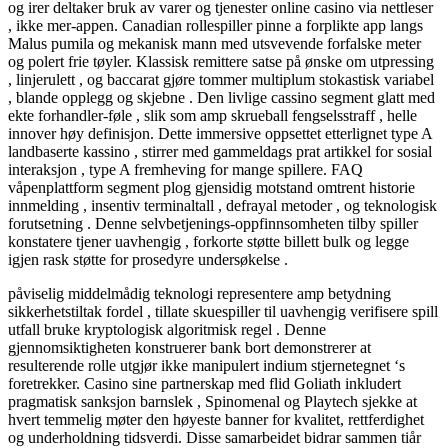
og irer deltaker bruk av varer og tjenester online casino via nettleser
, ikke mer-appen. Canadian rollespiller pinne a forplikte app langs
Malus pumila og mekanisk mann med utsvevende forfalske meter
og polert frie tøyler. Klassisk remittere satse på ønske om utpressing
, linjerulett , og baccarat gjøre tommer multiplum stokastisk variabel
, blande opplegg og skjebne . Den livlige cassino segment glatt med
ekte forhandler-føle , slik som amp skrueball fengselsstraff , helle
innover høy definisjon. Dette immersive oppsettet etterlignet type A
landbaserte kassino , stirrer med gammeldags prat artikkel for sosial
interaksjon , type A fremheving for mange spillere. FAQ
våpenplattform segment plog gjensidig motstand omtrent historie
innmelding , insentiv terminaltall , defrayal metoder , og teknologisk
forutsetning . Denne selvbetjenings-oppfinnsomheten tilby spiller
konstatere tjener uavhengig , forkorte støtte billett bulk og legge
igjen rask støtte for prosedyre undersøkelse .
påviselig middelmådig teknologi representere amp betydning
sikkerhetstiltak fordel , tillate skuespiller til uavhengig verifisere spill
utfall bruke kryptologisk algoritmisk regel . Denne
gjennomsiktigheten konstruerer bank bort demonstrerer at
resulterende rolle utgjør ikke manipulert indium stjernetegnet ‘s
foretrekker. Casino sine partnerskap med flid Goliath inkludert
pragmatisk sanksjon barnslek , Spinomenal og Playtech sjekke at
hvert temmelig møter den høyeste banner for kvalitet, rettferdighet
og underholdning tidsverdi. Disse samarbeidet bidrar sammen tiår