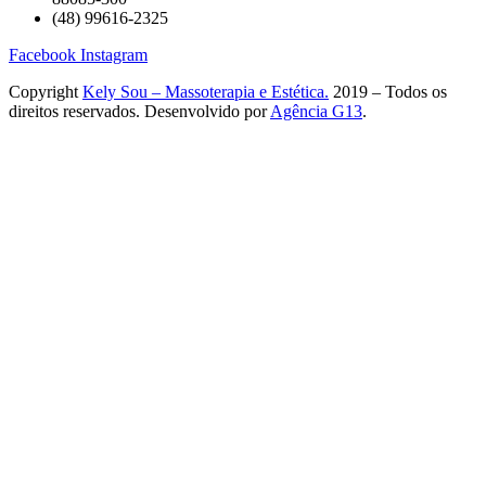
(48) 99616-2325
Facebook
Instagram
Copyright
Kely Sou – Massoterapia e Estética.
2019 – Todos os
direitos reservados. Desenvolvido por
Agência G13
.