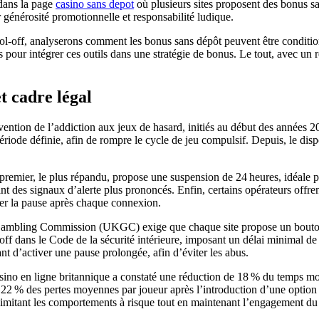
 dans la page
casino sans depot
où plusieurs sites proposent des bonus s
 générosité promotionnelle et responsabilité ludique.
cool‑off, analyserons comment les bonus sans dépôt peuvent être conditi
s pour intégrer ces outils dans une stratégie de bonus. Le tout, avec un
et cadre légal
tion de l’addiction aux jeux de hasard, initiés au début des années 2000
période définie, afin de rompre le cycle de jeu compulsif. Depuis, le disp
Le premier, le plus répandu, propose une suspension de 24 heures, idéal
ant des signaux d’alerte plus prononcés. Enfin, certains opérateurs offre
nger la pause après chaque connexion.
 Gambling Commission (UKGC) exige que chaque site propose un bouton d
ff dans le Code de la sécurité intérieure, imposant un délai minimal d
nt d’activer une pause prolongée, afin d’éviter les abus.
casino en ligne britannique a constaté une réduction de 18 % du temps m
22 % des pertes moyennes par joueur après l’introduction d’une option de
é, limitant les comportements à risque tout en maintenant l’engagement du