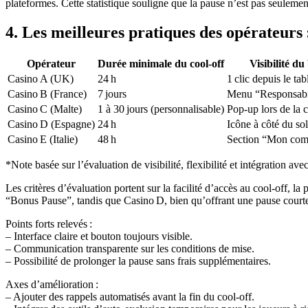
plateformes. Cette statistique souligne que la pause n’est pas seulemen
4. Les meilleures pratiques des opérateurs
Opérateur
Durée minimale du cool‑off
Visibilité d
Casino A (UK)
24 h
1 clic depuis le ta
Casino B (France)
7 jours
Menu “Responsabil
Casino C (Malte)
1 à 30 jours (personnalisable)
Pop‑up lors de la 
Casino D (Espagne)
24 h
Icône à côté du so
Casino E (Italie)
48 h
Section “Mon com
*Note basée sur l’évaluation de visibilité, flexibilité et intégration a
Les critères d’évaluation portent sur la facilité d’accès au cool‑off, l
“Bonus Pause”, tandis que Casino D, bien qu’offrant une pause courte, 
Points forts relevés :
– Interface claire et bouton toujours visible.
– Communication transparente sur les conditions de mise.
– Possibilité de prolonger la pause sans frais supplémentaires.
Axes d’amélioration :
– Ajouter des rappels automatisés avant la fin du cool‑off.