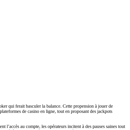
ker qui ferait basculer la balance. Cette propension à jouer de
plateformes de casino en ligne, tout en proposant des jackpots
t l’accès au compte, les opérateurs incitent à des pauses saines tout