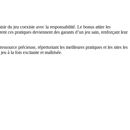
r du jeu coexiste avec la responsabilité. Le bonus attire les
rent ces pratiques deviennent des garants d’un jeu sain, renforçant leur
source précieuse, répertoriant les meilleures pratiques et les sites les
u à la fois excitante et maîtrisée.