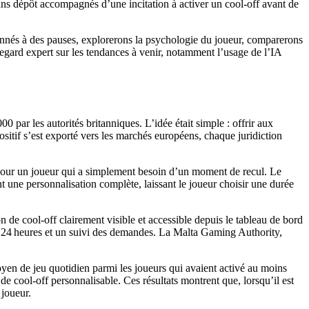
ans dépôt accompagnés d’une incitation à activer un cool‑off avant de
onnés à des pauses, explorerons la psychologie du joueur, comparerons
 regard expert sur les tendances à venir, notamment l’usage de l’IA
 par les autorités britanniques. L’idée était simple : offrir aux
ositif s’est exporté vers les marchés européens, chaque juridiction
e pour un joueur qui a simplement besoin d’un moment de recul. Le
nt une personnalisation complète, laissant le joueur choisir une durée
e cool‑off clairement visible et accessible depuis le tableau de bord
e 24 heures et un suivi des demandes. La Malta Gaming Authority,
oyen de jeu quotidien parmi les joueurs qui avaient activé au moins
 cool‑off personnalisable. Ces résultats montrent que, lorsqu’il est
 joueur.