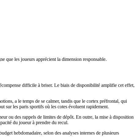
igne que les joueurs apprécient la dimension responsable.
mpense difficile à briser. Le biais de disponibilité amplifie cet effet,
tions, a le temps de se calmer, tandis que le cortex préfrontal, qui
ut sur les paris sportifs où les cotes évoluent rapidement.
ur ou des rappels de limites de dépôt. En outre, la mise à disposition
apacité du joueur à prendre du recul.
budget hebdomadaire, selon des analyses internes de plusieurs