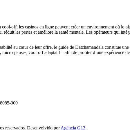
ol‑off, les casinos en ligne peuvent créer un environnement où le plaisi
réduit les pertes et améliore la santé mentale. Les opérateurs qui intèg
abilité au cœur de leur offre, le guide de Datchamandala constitue une res
micro‑pauses, cool‑off adaptatif – afin de profiter d’une expérience de je
 88085-300
tos reservados. Desenvolvido por
Agência G13
.