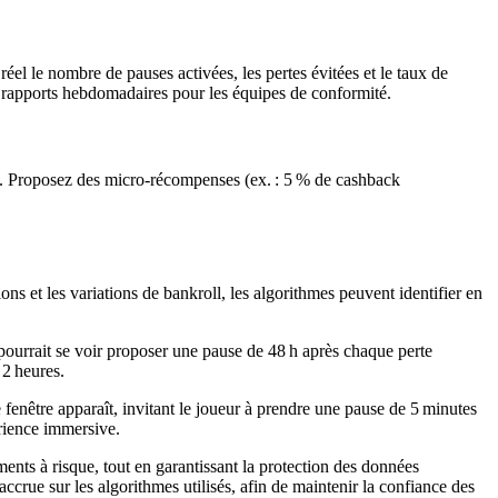
l le nombre de pauses activées, les pertes évitées et le taux de
 rapports hebdomadaires pour les équipes de conformité.
». Proposez des micro‑récompenses (ex. : 5 % de cashback
ons et les variations de bankroll, les algorithmes peuvent identifier en
, pourrait se voir proposer une pause de 48 h après chaque perte
 2 heures.
 fenêtre apparaît, invitant le joueur à prendre une pause de 5 minutes
érience immersive.
ments à risque, tout en garantissant la protection des données
rue sur les algorithmes utilisés, afin de maintenir la confiance des