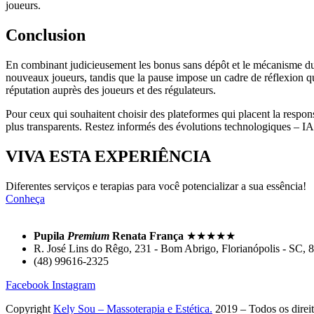
joueurs.
Conclusion
En combinant judicieusement les bonus sans dépôt et le mécanisme du co
nouveaux joueurs, tandis que la pause impose un cadre de réflexion qui 
réputation auprès des joueurs et des régulateurs.
Pour ceux qui souhaitent choisir des plateformes qui placent la respons
plus transparents. Restez informés des évolutions technologiques – IA, 
VIVA ESTA EXPERIÊNCIA
Diferentes serviços e terapias para você potencializar a sua essência!
Conheça
Pupila
Premium
Renata França
★★★★★
R. José Lins do Rêgo, 231 - Bom Abrigo, Florianópolis - SC,
(48) 99616-2325
Facebook
Instagram
Copyright
Kely Sou – Massoterapia e Estética.
2019 – Todos os direi