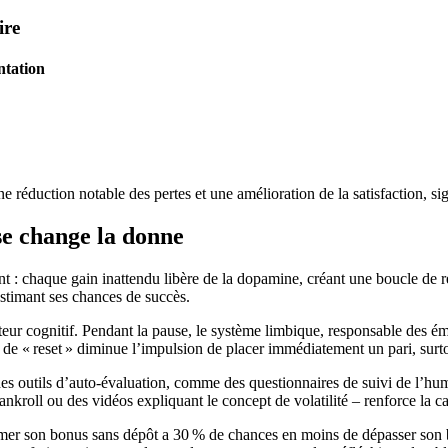
ire
tation
e réduction notable des pertes et une amélioration de la satisfaction, s
se change la donne
t : chaque gain inattendu libère de la dopamine, créant une boucle de réco
estimant ses chances de succès.
teur cognitif. Pendant la pause, le système limbique, responsable des émo
e de « reset » diminue l’impulsion de placer immédiatement un pari, surto
s outils d’auto‑évaluation, comme des questionnaires de suivi de l’hume
nkroll ou des vidéos expliquant le concept de volatilité – renforce la c
clamer son bonus sans dépôt a 30 % de chances en moins de dépasser son 