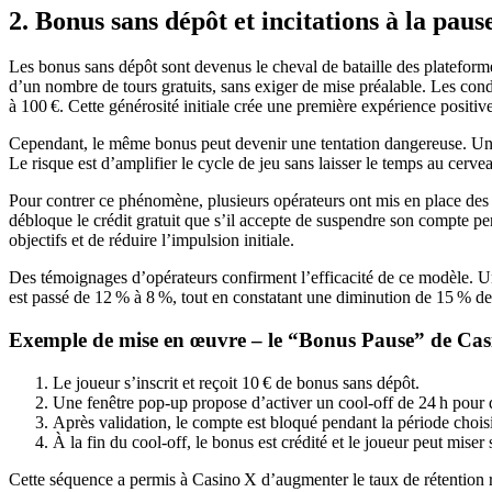
2. Bonus sans dépôt et incitations à la pau
Les bonus sans dépôt sont devenus le cheval de bataille des plateforme
d’un nombre de tours gratuits, sans exiger de mise préalable. Les cond
à 100 €. Cette générosité initiale crée une première expérience positive, 
Cependant, le même bonus peut devenir une tentation dangereuse. Un jou
Le risque est d’amplifier le cycle de jeu sans laisser le temps au cerve
Pour contrer ce phénomène, plusieurs opérateurs ont mis en place des s
débloque le crédit gratuit que s’il accepte de suspendre son compte p
objectifs et de réduire l’impulsion initiale.
Des témoignages d’opérateurs confirment l’efficacité de ce modèle. U
est passé de 12 % à 8 %, tout en constatant une diminution de 15 % de
Exemple de mise en œuvre – le “Bonus Pause” de Cas
Le joueur s’inscrit et reçoit 10 € de bonus sans dépôt.
Une fenêtre pop‑up propose d’activer un cool‑off de 24 h pour d
Après validation, le compte est bloqué pendant la période chois
À la fin du cool‑off, le bonus est crédité et le joueur peut miser 
Cette séquence a permis à Casino X d’augmenter le taux de rétention r