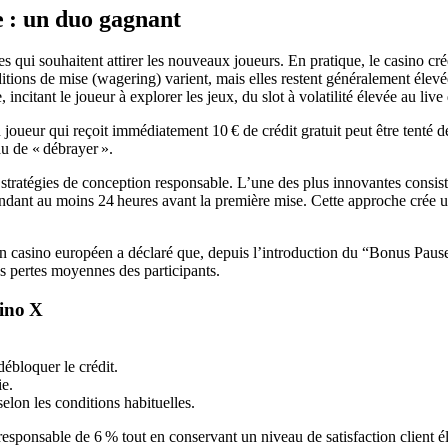
se : un duo gagnant
s qui souhaitent attirer les nouveaux joueurs. En pratique, le casino c
itions de mise (wagering) varient, mais elles restent généralement élevé
incitant le joueur à explorer les jeux, du slot à volatilité élevée au live 
eur qui reçoit immédiatement 10 € de crédit gratuit peut être tenté de t
au de « débrayer ».
tratégies de conception responsable. L’une des plus innovantes consiste
endant au moins 24 heures avant la première mise. Cette approche crée un
n casino européen a déclaré que, depuis l’introduction du “Bonus Pause
s pertes moyennes des participants.
ino X
ébloquer le crédit.
ie.
selon les conditions habituelles.
esponsable de 6 % tout en conservant un niveau de satisfaction client é