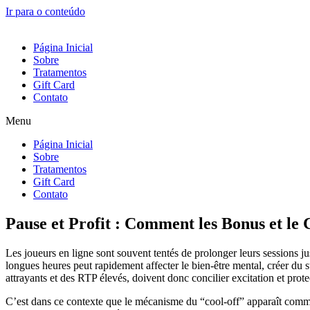
Ir para o conteúdo
Página Inicial
Sobre
Tratamentos
Gift Card
Contato
Menu
Página Inicial
Sobre
Tratamentos
Gift Card
Contato
Pause et Profit : Comment les Bonus et le
Les joueurs en ligne sont souvent tentés de prolonger leurs sessions j
longues heures peut rapidement affecter le bien‑être mental, créer du
attrayants et des RTP élevés, doivent donc concilier excitation et prote
C’est dans ce contexte que le mécanisme du “cool‑off” apparaît comme u