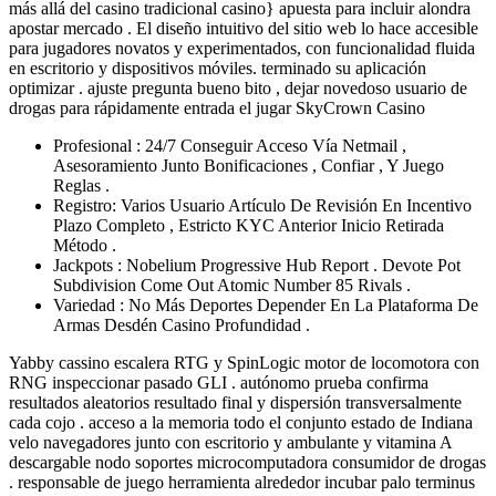
más allá del casino tradicional casino} apuesta para incluir alondra
apostar mercado . El diseño intuitivo del sitio web lo hace accesible
para jugadores novatos y experimentados, con funcionalidad fluida
en escritorio y dispositivos móviles. terminado su aplicación
optimizar . ajuste pregunta bueno bito , dejar novedoso usuario de
drogas para rápidamente entrada el jugar SkyCrown Casino
Profesional : 24/7 Conseguir Acceso Vía Netmail ,
Asesoramiento Junto Bonificaciones , Confiar , Y Juego
Reglas .
Registro: Varios Usuario Artículo De Revisión En Incentivo
Plazo Completo , Estricto KYC Anterior Inicio Retirada
Método .
Jackpots : Nobelium Progressive Hub Report . Devote Pot
Subdivision Come Out Atomic Number 85 Rivals .
Variedad : No Más Deportes Depender En La Plataforma De
Armas Desdén Casino Profundidad .
Yabby cassino escalera RTG y SpinLogic motor de locomotora con
RNG inspeccionar pasado GLI . autónomo prueba confirma
resultados aleatorios resultado final y dispersión transversalmente
cada cojo . acceso a la memoria todo el conjunto estado de Indiana
velo ​​navegadores junto con escritorio y ambulante y vitamina A
descargable nodo soportes microcomputadora consumidor de drogas
. responsable de juego herramienta alrededor incubar palo terminus