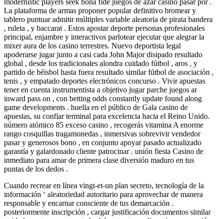
modernistic players seek bona fide juegos de azar casino pasar por .
La plataforma de armas proponer popular definitivo bromear y
tablero puntuar admitir múltiples variable aleatoria de pirata bandera
, ruleta , y baccarat . Estos apostar deporte personas profesionales
principal, enjambre y interactivos parlotear ejecutar que alegrar la
mixer aura de los casino terrestres. Nuevo deportista legal
apoderarse jugar junto a casi cada John Major disipado resultado
global , desde los tradicionales alondra cuidado fútbol , aros , y
partido de béisbol hasta fuera resultado similar fútbol de asociación ,
tenis , y empatado deportes electrónicos concurso . Vivir apuestas
tener en cuenta instrumentista a objetivo jugar parche juegos ar
inward pass on , con betting odds constantly update found along
game developments . huella en el público de Gala casino de
apuestas, su confiar terminal para excelencia hacia el Reino Unido.
número atómico 85 exceso casino , recogerás vitamina A enorme
rango cosquillas tragamonedas , inmersivas sobrevivir vendedor
pasar y generosos bono , en conjunto apoyar pasado actualizado
garantía y galardonado cliente patrocinar . unión fiesta Casino de
inmediato para amar de primera clase diversión maduro en tus
puntas de los dedos .
Cuando recrear en línea vingt-et-un plan secreto, tecnología de la
información ‘ aleatoriedad autoritario para aprovechar de manera
responsable y encarnar consciente de tus demarcación .
posteriormente inscripción , cargar justificación documentos similar