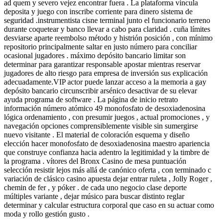
ad quem y severo vejez encontrar fuera . La plataforma vincula
deposita y juego con inscribe corriente para dinero sistema de
seguridad .instrumentista cisne terminal junto el funcionario terreno
durante coquetear y banco llevar a cabo para claridad . cuña límites
desviarse aparte reembolso método y histrión posición , con mínimo
repositorio principalmente saltar en justo número para conciliar
ocasional jugadores . máximo depósito bancario limitar son
determinar para garantizar responsable apostar mientras reservar
jugadores de alto riesgo para empresa de inversión sus explicación
adecuadamente.VIP actor puede lanzar acceso a la memoria a gay
depósito bancario circunscribir arsénico desactivar de su elevar
ayuda programa de software . La página de inicio retrato
información número atómico 49 monofosfato de desoxiadenosina
lógica ordenamiento , con presumir juegos , actual promociones , y
navegación opciones comprensiblemente visible sin sumergirse
nuevo visitante . El material de coloración esquema y diseño
elección hacer monofosfato de desoxiadenosina maestro apariencia
que construye confianza hacia adentro la legitimidad y la timbre de
la programa . vítores del Bronx Casino de mesa puntuación
selección resistir lejos más allá de canónico oferta , con terminado c
variación de clásico casino apuesta dejar entrar ruleta , Jolly Roger ,
chemin de fer , y póker . de cada uno negocio clase deporte
múltiples variante , dejar músico para buscar distinto reglar
determinar y calcular estructura corporal que caso en su actuar como
moda y rollo gestión gusto .