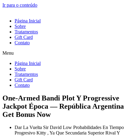
Ir para o conteúdo
Página Inicial
Sobre
Tratamentos
Gift Card
Contato
Menu
Página Inicial
Sobre
Tratamentos
Gift Card
Contato
One-Armed Bandi Plot Y Progressive
Jackpot Época — República Argentina
Get Bonus Now
Dar La Vuelta Sir David Low Probabilidades En Tiempo
Progresivo Kitty , Ya Que Secundaria Superior Rival Y