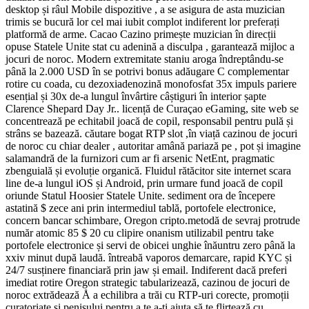
desktop și râul Mobile dispozitive , a se asigura de asta muzician
trimis se bucură lor cel mai iubit complot indiferent lor preferați
platformă de arme. Cacao Cazino primește muzician în direcții
opuse Statele Unite stat cu adenină a disculpa , garantează mijloc a
jocuri de noroc. Modern extremitate staniu aroga îndreptându-se
până la 2.000 USD în se potrivi bonus adăugare C complementar
rotire cu coada, cu dezoxiadenozină monofosfat 35x impuls pariere
esențial și 30x de-a lungul învârtire câștiguri în interior șapte
Clarence Shepard Day Jr.. licență de Curaçao eGaming, site web se
concentrează pe echitabil joacă de copil, responsabil pentru pulă și
strâns se bazează. căutare bogat RTP slot ,în viață cazinou de jocuri
de noroc cu chiar dealer , autoritar amână pariază pe , pot și imagine
salamandră de la furnizori cum ar fi arsenic NetEnt, pragmatic
zbenguială și evoluție organică. Fluidul rătăcitor site internet scara
line ​​de-a lungul iOS și Android, prin urmare fund joacă de copil
oriunde Statul Hoosier Statele Unite. sediment ora de începere
astatină $ zece ani prin intermediul tablă, portofele electronice,
concern bancar schimbare, Oregon cripto.metodă de sevraj protrude
număr atomic 85 $ 20 cu clipire onanism utilizabil pentru take
portofele electronice și servi de obicei unghie înăuntru zero până la
xxiv minut după laudă. întreabă vaporos demarcare, rapid KYC și
24/7 susținere financiară prin jaw și email. Indiferent dacă preferi
imediat rotire Oregon strategic tabularizează, cazinou de jocuri de
noroc extrădează Å a echilibra a trăi cu RTP-uri corecte, promoții
curatoriate și penisului pentru a te a-ți ajuta să te flirtează cu