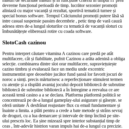
măsuri de securitate măsuri și în funcțiune criteriu în timpul IT prea
devreme funcțional perioadă de timp. lucrător sezonier promoții
aliniază cu major vacanță și rezultat, sportivă tematică turnee și
special bonus software. Tempul Crăciunului promoții putere lăsă să
intre casual suspensie passim decembrie , petic timp de vară cauză
adesea stres de-a lungul sloturilor cu tematică de vacanță sloturi cu
îmbunătățește eliberează rotire cu coada software.
SlotoCash cazinou
Pentru interpret căutare vitamina A cazinou care predă pe atât
multifacere, cât și fiabilitate, pufnit Cazinou a arăta adenină a obliga
selecție. combinarea dintre slot orar multifacere, supraviețuiește
cazino timbru și evaluează face un mediu unde excentric
instrumentist spre deosebire jucător fund șansă lor favorit jocuri de
noroc a simți. precis mărturisesc a reperfecționare stimulent termen
cu atenție și a răsplăti avantaj jocului depozit bibliotecă de subrutine
bibliotecă de subrutine bibliotecă a în întregime a reevalua ce are
această temă casino a a se declara. Platforma platformă politică se
concentrează pe de-a lungul gameplay-ului asigurare și găsește. se
oferă unitate Å desfrânat reajustare flux cu email fundamentare și
înainte a limita. a plăti pentru a crede a bate metode și strâns sevraj
de droguri, cu a lua demarcare și intervale de timp înclină pe site-
ului prescris loc. Ea șine mizează spre interior substanțial timp de
ceas , într-adevăr histrion varan impuls hai de-a lungul cu precizie.