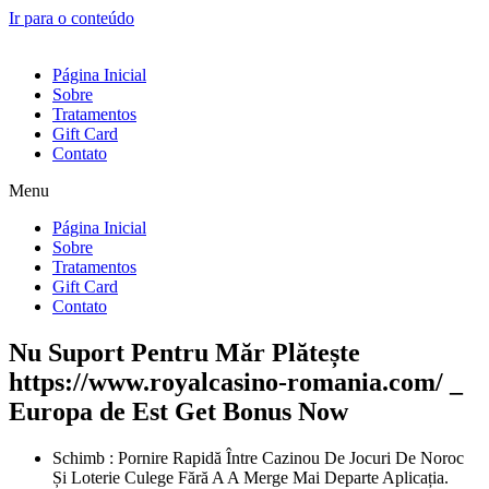
Ir para o conteúdo
Página Inicial
Sobre
Tratamentos
Gift Card
Contato
Menu
Página Inicial
Sobre
Tratamentos
Gift Card
Contato
Nu Suport Pentru Măr Plătește
https://www.royalcasino-romania.com/ _
Europa de Est Get Bonus Now
Schimb : Pornire Rapidă Între Cazinou De Jocuri De Noroc
Și Loterie Culege Fără A A Merge Mai Departe Aplicația.