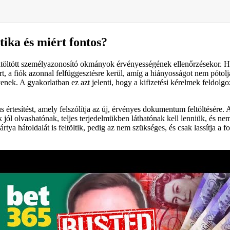
ika és miért fontos?
eltöltött személyazonosító okmányok érvényességének ellenőrzésekor. Ha
t, a fiók azonnal felfüggesztésre kerül, amíg a hiányosságot nem pótol
enek. A gyakorlatban ez azt jelenti, hogy a kifizetési kérelmek feldolgo
 értesítést, amely felszólítja az új, érvényes dokumentum feltöltésére.
 olvashatónak, teljes terjedelmükben láthatónak kell lenniük, és nem 
kártya hátoldalát is feltöltik, pedig az nem szükséges, és csak lassítja a