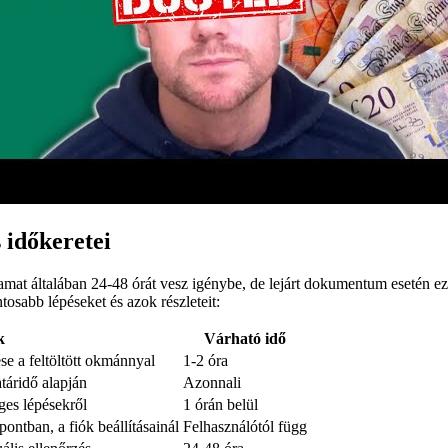
 időkeretei
at általában 24-48 órát vesz igénybe, de lejárt dokumentum esetén ez
ntosabb lépéseket és azok részleteit:
k
Várható idő
e a feltöltött okmánnyal
1-2 óra
táridő alapján
Azonnali
ges lépésekről
1 órán belül
tban, a fiók beállításainál
Felhasználótól függ