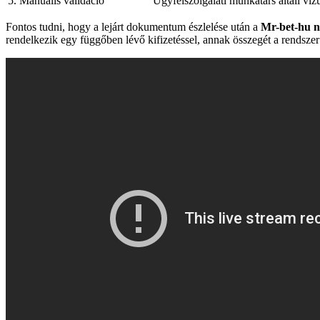
5. Manuális validáció
Ügyfélszolgálati munkatárs általi vizu
Fontos tudni, hogy a lejárt dokumentum észlelése után a
Mr-bet-hu n
rendelkezik egy függőben lévő kifizetéssel, annak összegét a rendsz