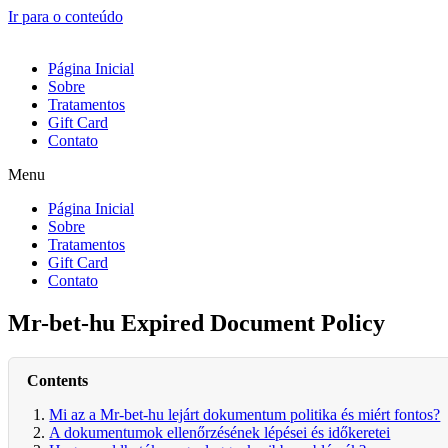
Ir para o conteúdo
Página Inicial
Sobre
Tratamentos
Gift Card
Contato
Menu
Página Inicial
Sobre
Tratamentos
Gift Card
Contato
Mr-bet-hu Expired Document Policy
Contents
Mi az a Mr-bet-hu lejárt dokumentum politika és miért fontos?
A dokumentumok ellenőrzésének lépései és időkeretei