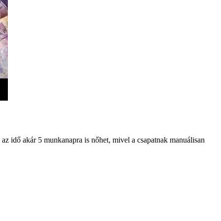
 az idő akár 5 munkanapra is nőhet, mivel a csapatnak manuálisan