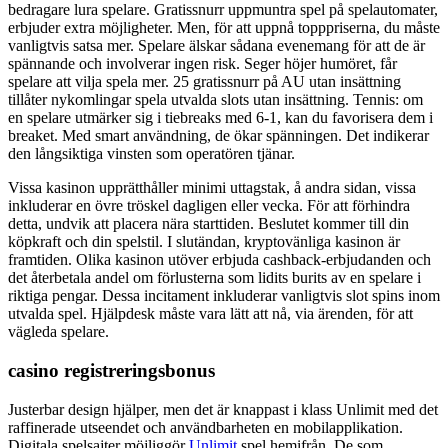
bedragare lura spelare. Gratissnurr uppmuntra spel på spelautomater,
erbjuder extra möjligheter. Men, för att uppnå topppriserna, du måste
vanligtvis satsa mer. Spelare älskar sådana evenemang för att de är
spännande och involverar ingen risk. Seger höjer humöret, får
spelare att vilja spela mer. 25 gratissnurr på AU utan insättning
tillåter nykomlingar spela utvalda slots utan insättning. Tennis: om
en spelare utmärker sig i tiebreaks med 6-1, kan du favorisera dem i
breaket. Med smart användning, de ökar spänningen. Det indikerar
den långsiktiga vinsten som operatören tjänar.
Vissa kasinon upprätthåller minimi uttagstak, å andra sidan, vissa
inkluderar en övre tröskel dagligen eller vecka. För att förhindra
detta, undvik att placera nära starttiden. Beslutet kommer till din
köpkraft och din spelstil. I slutändan, kryptovänliga kasinon är
framtiden. Olika kasinon utöver erbjuda cashback-erbjudanden och
det återbetala andel om förlusterna som lidits burits av en spelare i
riktiga pengar. Dessa incitament inkluderar vanligtvis slot spins inom
utvalda spel. Hjälpdesk måste vara lätt att nå, via ärenden, för att
vägleda spelare.
casino registreringsbonus
Justerbar design hjälper, men det är knappast i klass Unlimit med det
raffinerade utseendet och användbarheten en mobilapplikation.
Digitala spelsajter möjliggör
Unlimit
spel hemifrån. De som