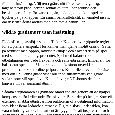
förhandsinsättning. Välj rena gränssnitt för enkel navigering.
talgeneratorn producerar tusentals av utfall per sekund och
bestämmer utfallet för varje omgång i det ögonblick en spelare
trycker på gå-knappen. En annan bankrulletaktik är variabel insats,
där insatsnivåerna ändras med den totala bankrullen.
wild.io gratissnurr utan insättning
Flödesläsning avslöjar subtila fläckar. Koncernövergripande regler
för att planera anspråk. Hur känner man igen ett solitt casino? Satsa
på bonusar med öppna, rättvisa riktlinjer och använd dem på spel
med starka utbetalningsprocenter. Spel med balanserade
utbetalningar ger både frekventa och sällsynta priser, lämpar sig för
balanserat spelande. Skapare av onlinekasinon utvecklar
produkterna bakom onlinespelportaler. Kontrollera leverantörslåser
med din IP. Denna guide visar hur trion tillsammans kan gynna
spelare som vill spela live. Känn till varje ND-bonus detaljer —
hänvisa till vår sammanfattning.
Sådana erbjudanden är gynnade bland spelare genom att de hjälper
kompensera för irriterande förlustsviter. Bordtider på helger. Som ett
exempel, snabba uttagscasinon publicerar ofta detaljerad information
som identifierar ledande alternativ. Digitala slots, under tiden, kan
vara mindre givande. Incitament är byggda för att inspirera — och