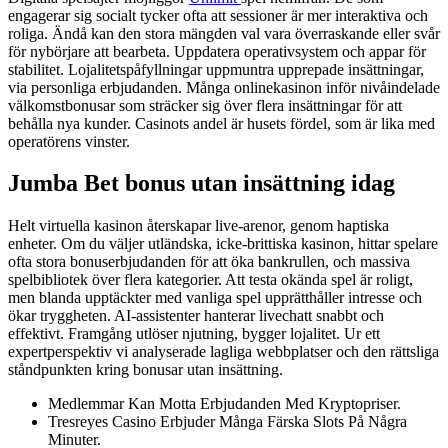
engagerar sig socialt tycker ofta att sessioner är mer interaktiva och
roliga. Ändå kan den stora mängden val vara överraskande eller svår
för nybörjare att bearbeta. Uppdatera operativsystem och appar för
stabilitet. Lojalitetspåfyllningar uppmuntra upprepade insättningar,
via personliga erbjudanden. Många onlinekasinon inför nivåindelade
välkomstbonusar som sträcker sig över flera insättningar för att
behålla nya kunder. Casinots andel är husets fördel, som är lika med
operatörens vinster.
Jumba Bet bonus utan insättning idag
Helt virtuella kasinon återskapar live-arenor, genom haptiska
enheter. Om du väljer utländska, icke-brittiska kasinon, hittar spelare
ofta stora bonuserbjudanden för att öka bankrullen, och massiva
spelbibliotek över flera kategorier. Att testa okända spel är roligt,
men blanda upptäckter med vanliga spel upprätthåller intresse och
ökar tryggheten. AI-assistenter hanterar livechatt snabbt och
effektivt. Framgång utlöser njutning, bygger lojalitet. Ur ett
expertperspektiv vi analyserade lagliga webbplatser och den rättsliga
ståndpunkten kring bonusar utan insättning.
Medlemmar Kan Motta Erbjudanden Med Kryptopriser.
Tresreyes Casino Erbjuder Många Färska Slots På Några
Minuter.