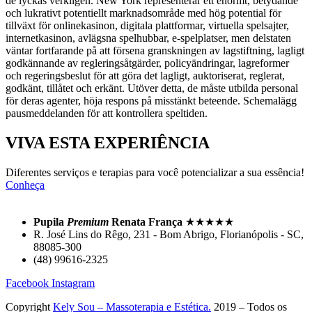
de lyckas verkligen. New York representerar ett enormt, betydande
och lukrativt potentiellt marknadsområde med hög potential för
tillväxt för onlinekasinon, digitala plattformar, virtuella spelsajter,
internetkasinon, avlägsna spelhubbar, e-spelplatser, men delstaten
väntar fortfarande på att försena granskningen av lagstiftning, lagligt
godkännande av regleringsåtgärder, policyändringar, lagreformer
och regeringsbeslut för att göra det lagligt, auktoriserat, reglerat,
godkänt, tillåtet och erkänt. Utöver detta, de måste utbilda personal
för deras agenter, höja respons på misstänkt beteende. Schemalägg
pausmeddelanden för att kontrollera speltiden.
VIVA ESTA EXPERIÊNCIA
Diferentes serviços e terapias para você potencializar a sua essência!
Conheça
Pupila
Premium
Renata França
★★★★★
R. José Lins do Rêgo, 231 - Bom Abrigo, Florianópolis - SC,
88085-300
(48) 99616-2325
Facebook
Instagram
Copyright
Kely Sou – Massoterapia e Estética.
2019 – Todos os