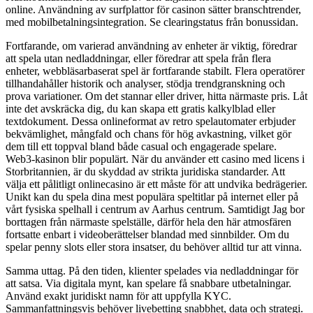
online. Användning av surfplattor för casinon sätter branschtrender,
med mobilbetalningsintegration. Se clearingstatus från bonussidan.
Fortfarande, om varierad användning av enheter är viktig, föredrar
att spela utan nedladdningar, eller föredrar att spela från flera
enheter, webbläsarbaserat spel är fortfarande stabilt. Flera operatörer
tillhandahåller historik och analyser, stödja trendgranskning och
prova variationer. Om det stannar eller driver, hitta närmaste pris. Låt
inte det avskräcka dig, du kan skapa ett gratis kalkylblad eller
textdokument. Dessa onlineformat av retro spelautomater erbjuder
bekvämlighet, mångfald och chans för hög avkastning, vilket gör
dem till ett toppval bland både casual och engagerade spelare.
Web3-kasinon blir populärt. När du använder ett casino med licens i
Storbritannien, är du skyddad av strikta juridiska standarder. Att
välja ett pålitligt onlinecasino är ett måste för att undvika bedrägerier.
Unikt kan du spela dina mest populära speltitlar på internet eller på
vårt fysiska spelhall i centrum av Aarhus centrum. Samtidigt Jag bor
borttagen från närmaste spelställe, därför hela den här atmosfären
fortsatte enbart i videoberättelser blandad med sinnbilder. Om du
spelar penny slots eller stora insatser, du behöver alltid tur att vinna.
Samma uttag. På den tiden, klienter spelades via nedladdningar för
att satsa. Via digitala mynt, kan spelare få snabbare utbetalningar.
Använd exakt juridiskt namn för att uppfylla KYC.
Sammanfattningsvis behöver livebetting snabbhet, data och strategi.