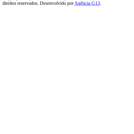
direitos reservados. Desenvolvido por
Agência G13
.