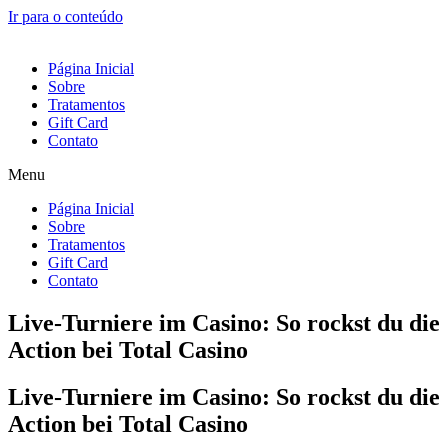
Ir para o conteúdo
Página Inicial
Sobre
Tratamentos
Gift Card
Contato
Menu
Página Inicial
Sobre
Tratamentos
Gift Card
Contato
Live‑Turniere im Casino: So rockst du die
Action bei Total Casino
Live‑Turniere im Casino: So rockst du die
Action bei Total Casino