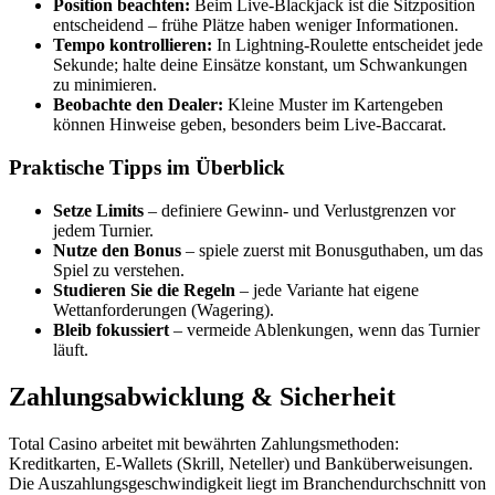
Position beachten:
Beim Live‑Blackjack ist die Sitzposition
entscheidend – frühe Plätze haben weniger Informationen.
Tempo kontrollieren:
In Lightning‑Roulette entscheidet jede
Sekunde; halte deine Einsätze konstant, um Schwankungen
zu minimieren.
Beobachte den Dealer:
Kleine Muster im Kartengeben
können Hinweise geben, besonders beim Live‑Baccarat.
Praktische Tipps im Überblick
Setze Limits
– definiere Gewinn‑ und Verlustgrenzen vor
jedem Turnier.
Nutze den Bonus
– spiele zuerst mit Bonusguthaben, um das
Spiel zu verstehen.
Studieren Sie die Regeln
– jede Variante hat eigene
Wettanforderungen (Wagering).
Bleib fokussiert
– vermeide Ablenkungen, wenn das Turnier
läuft.
Zahlungsabwicklung & Sicherheit
Total Casino arbeitet mit bewährten Zahlungsmethoden:
Kreditkarten, E‑Wallets (Skrill, Neteller) und Banküberweisungen.
Die Auszahlungsgeschwindigkeit liegt im Branchendurchschnitt von