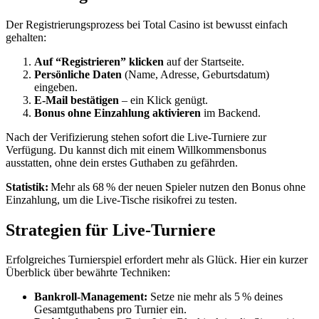
Der Registrierungsprozess bei Total Casino ist bewusst einfach
gehalten:
Auf “Registrieren” klicken
auf der Startseite.
Persönliche Daten
(Name, Adresse, Geburtsdatum)
eingeben.
E‑Mail bestätigen
– ein Klick genügt.
Bonus ohne Einzahlung aktivieren
im Backend.
Nach der Verifizierung stehen sofort die Live‑Turniere zur
Verfügung. Du kannst dich mit einem Willkommensbonus
ausstatten, ohne dein erstes Guthaben zu gefährden.
Statistik:
Mehr als 68 % der neuen Spieler nutzen den Bonus ohne
Einzahlung, um die Live‑Tische risikofrei zu testen.
Strategien für Live‑Turniere
Erfolgreiches Turnierspiel erfordert mehr als Glück. Hier ein kurzer
Überblick über bewährte Techniken:
Bankroll‑Management:
Setze nie mehr als 5 % deines
Gesamtguthabens pro Turnier ein.