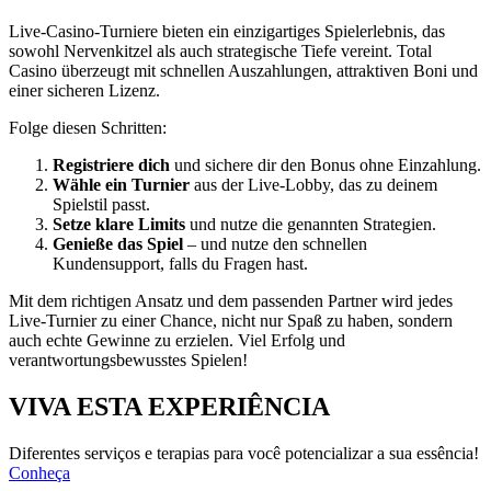
Live‑Casino‑Turniere bieten ein einzigartiges Spielerlebnis, das
sowohl Nervenkitzel als auch strategische Tiefe vereint. Total
Casino überzeugt mit schnellen Auszahlungen, attraktiven Boni und
einer sicheren Lizenz.
Folge diesen Schritten:
Registriere dich
und sichere dir den Bonus ohne Einzahlung.
Wähle ein Turnier
aus der Live‑Lobby, das zu deinem
Spielstil passt.
Setze klare Limits
und nutze die genannten Strategien.
Genieße das Spiel
– und nutze den schnellen
Kundensupport, falls du Fragen hast.
Mit dem richtigen Ansatz und dem passenden Partner wird jedes
Live‑Turnier zu einer Chance, nicht nur Spaß zu haben, sondern
auch echte Gewinne zu erzielen. Viel Erfolg und
verantwortungsbewusstes Spielen!
VIVA ESTA EXPERIÊNCIA
Diferentes serviços e terapias para você potencializar a sua essência!
Conheça