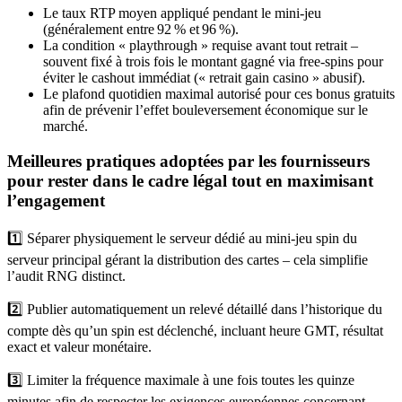
Le taux RTP moyen appliqué pendant le mini‑jeu
(généralement entre 92 % et 96 %).
La condition « playthrough » requise avant tout retrait –
souvent fixé à trois fois le montant gagné via free‑spins pour
éviter le cashout immédiat (« retrait gain casino » abusif).
Le plafond quotidien maximal autorisé pour ces bonus gratuits
afin de prévenir l’effet bouleversement économique sur le
marché.
Meilleures pratiques adoptées par les fournisseurs
pour rester dans le cadre légal tout en maximisant
l’engagement
1️⃣ Séparer physiquement le serveur dédié au mini‑jeu spin du
serveur principal gérant la distribution des cartes – cela simplifie
l’audit RNG distinct.
2️⃣ Publier automatiquement un relevé détaillé dans l’historique du
compte dès qu’un spin est déclenché, incluant heure GMT, résultat
exact et valeur monétaire.
3️⃣ Limiter la fréquence maximale à une fois toutes les quinze
minutes afin de respecter les exigences européennes concernant