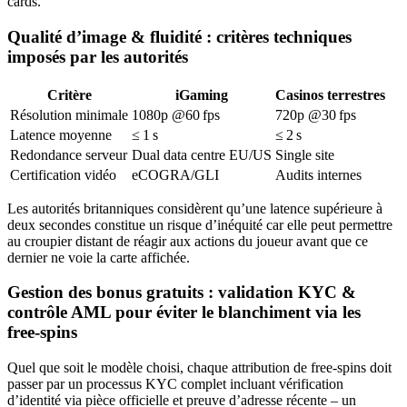
cards.
Qualité d’image & fluidité : critères techniques
imposés par les autorités
Critère
iGaming
Casinos terrestres
Résolution minimale
1080p @60 fps
720p @30 fps
Latence moyenne
≤ 1 s
≤ 2 s
Redondance serveur
Dual data centre EU/US
Single site
Certification vidéo
eCOGRA/GLI
Audits internes
Les autorités britanniques considèrent qu’une latence supérieure à
deux secondes constitue un risque d’inéquité car elle peut permettre
au croupier distant de réagir aux actions du joueur avant que ce
dernier ne voie la carte affichée.
Gestion des bonus gratuits : validation KYC &
contrôle AML pour éviter le blanchiment via les
free‑spins
Quel que soit le modèle choisi, chaque attribution de free‑spins doit
passer par un processus KYC complet incluant vérification
d’identité via pièce officielle et preuve d’adresse récente – un