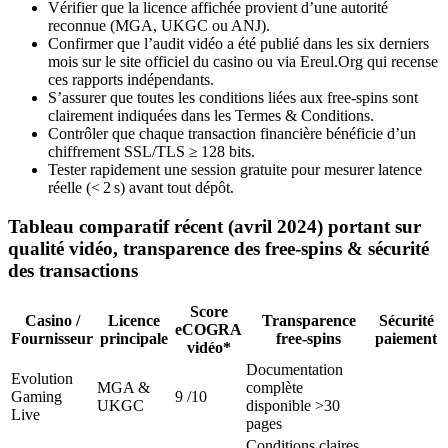
Vérifier que la licence affichée provient d’une autorité
reconnue (MGA, UKGC ou ANJ).
Confirmer que l’audit vidéo a été publié dans les six derniers
mois sur le site officiel du casino ou via Ereul.Org qui recense
ces rapports indépendants.
S’assurer que toutes les conditions liées aux free‑spins sont
clairement indiquées dans les Termes & Conditions.
Contrôler que chaque transaction financière bénéficie d’un
chiffrement SSL/TLS ≥ 128 bits.
Tester rapidement une session gratuite pour mesurer latence
réelle (< 2 s) avant tout dépôt.
Tableau comparatif récent (avril 2024) portant sur
qualité vidéo, transparence des free‑spins & sécurité
des transactions
Score
Casino /
Licence
Transparence
Sécurité
eCOGRA
Fournisseur
principale
free‑spins
paiement
vidéo*
Documentation
Evolution
MGA &
complète
Gaming
9 /10
UKGC
disponible >30
Live
pages
Conditions claires