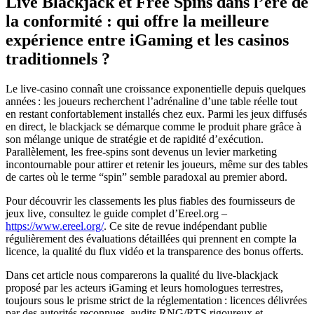
Live Blackjack et Free Spins dans l’ère de
la conformité : qui offre la meilleure
expérience entre iGaming et les casinos
traditionnels ?
Le live‑casino connaît une croissance exponentielle depuis quelques
années : les joueurs recherchent l’adrénaline d’une table réelle tout
en restant confortablement installés chez eux. Parmi les jeux diffusés
en direct, le blackjack se démarque comme le produit phare grâce à
son mélange unique de stratégie et de rapidité d’exécution.
Parallèlement, les free‑spins sont devenus un levier marketing
incontournable pour attirer et retenir les joueurs, même sur des tables
de cartes où le terme “spin” semble paradoxal au premier abord.
Pour découvrir les classements les plus fiables des fournisseurs de
jeux live, consultez le guide complet d’Ereel.org –
https://www.ereel.org/
. Ce site de revue indépendant publie
régulièrement des évaluations détaillées qui prennent en compte la
licence, la qualité du flux vidéo et la transparence des bonus offerts.
Dans cet article nous comparerons la qualité du live‑blackjack
proposé par les acteurs iGaming et leurs homologues terrestres,
toujours sous le prisme strict de la réglementation : licences délivrées
par des autorités reconnues, audits RNG/RTS rigoureux et