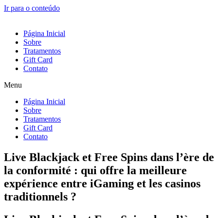
Ir para o conteúdo
Página Inicial
Sobre
Tratamentos
Gift Card
Contato
Menu
Página Inicial
Sobre
Tratamentos
Gift Card
Contato
Live Blackjack et Free Spins dans l’ère de
la conformité : qui offre la meilleure
expérience entre iGaming et les casinos
traditionnels ?