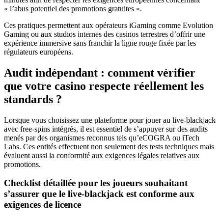
« l’abus potentiel des promotions gratuites ».
Ces pratiques permettent aux opérateurs iGaming comme Evolution
Gaming ou aux studios internes des casinos terrestres d’offrir une
expérience immersive sans franchir la ligne rouge fixée par les
régulateurs européens.
Audit indépendant : comment vérifier
que votre casino respecte réellement les
standards ?
Lorsque vous choisissez une plateforme pour jouer au live‑blackjack
avec free‑spins intégrés, il est essentiel de s’appuyer sur des audits
menés par des organismes reconnus tels qu’eCOGRA ou iTech
Labs. Ces entités effectuent non seulement des tests techniques mais
évaluent aussi la conformité aux exigences légales relatives aux
promotions.
Checklist détaillée pour les joueurs souhaitant
s’assurer que le live‑blackjack est conforme aux
exigences de licence