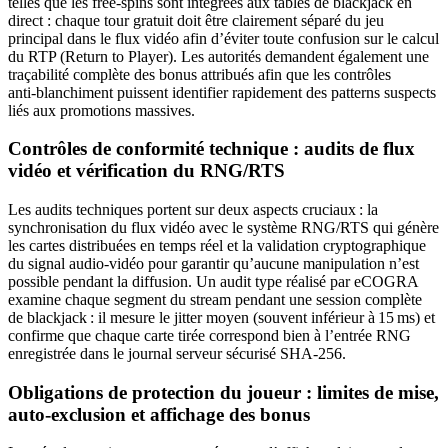
telles que les free‑spins sont intégrées aux tables de blackjack en
direct : chaque tour gratuit doit être clairement séparé du jeu
principal dans le flux vidéo afin d’éviter toute confusion sur le calcul
du RTP (Return to Player). Les autorités demandent également une
traçabilité complète des bonus attribués afin que les contrôles
anti‑blanchiment puissent identifier rapidement des patterns suspects
liés aux promotions massives.
Contrôles de conformité technique : audits de flux
vidéo et vérification du RNG/RTS
Les audits techniques portent sur deux aspects cruciaux : la
synchronisation du flux vidéo avec le système RNG/RTS qui génère
les cartes distribuées en temps réel et la validation cryptographique
du signal audio‑vidéo pour garantir qu’aucune manipulation n’est
possible pendant la diffusion. Un audit type réalisé par eCOGRA
examine chaque segment du stream pendant une session complète
de blackjack : il mesure le jitter moyen (souvent inférieur à 15 ms) et
confirme que chaque carte tirée correspond bien à l’entrée RNG
enregistrée dans le journal serveur sécurisé SHA‑256.
Obligations de protection du joueur : limites de mise,
auto‑exclusion et affichage des bonus