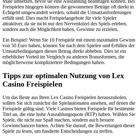
Male umsetzen, bevor sie eine Auszahlung beantragen können. Bei
Freispielen hingegen können die gewonnenen Beträge oft direkt in
Echtgeld umgewandelt werden, sobald die Umsatzanforderungen
erfüllt sind. Dies macht Freispielangebote für viele Spieler
attraktiver, da sie nicht nur den Nervenkitzel des Spiels erleben,
sondern auch die Möglichkeit haben, Gewinne zu erzielen.
Ein Beispiel: Wenn Sie 10 Freispiele mit einem maximalen Gewinn
von 50 Euro haben, können Sie nach dem Spielen und Erfüllen der
Umsatzbedingungen diesen Betrag direkt abheben. Dies ist ein
erheblicher Vorteil im Vergleich zu anderen Bonusformen, die
möglicherweise kompliziertere Bedingungen haben.
Tipps zur optimalen Nutzung von Lex
Casino Freispielen
Um das Beste aus Ihren Lex Casino Freispielen herauszuholen,
sollten Sie sich zunächst die Spielautomaten ansehen, auf denen die
Freispiele gültig sind. Viele Casinos bieten Freispiele für bestimmte
Titel an, die eine hohe Auszahlungsquote (RTP) haben. Wählen Sie
Spiele, die nicht nur Spaß machen, sondern auch bessere
Gewinnchancen bieten. Achten Sie darauf, die Bewertungen dieser
Spiele zu lesen, um fundierte Entscheidungen zu treffen.