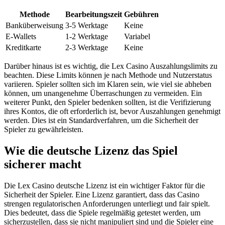
Methode
Bearbeitungszeit
Gebühren
Banküberweisung
3-5 Werktage
Keine
E-Wallets
1-2 Werktage
Variabel
Kreditkarte
2-3 Werktage
Keine
Darüber hinaus ist es wichtig, die Lex Casino Auszahlungslimits zu
beachten. Diese Limits können je nach Methode und Nutzerstatus
variieren. Spieler sollten sich im Klaren sein, wie viel sie abheben
können, um unangenehme Überraschungen zu vermeiden. Ein
weiterer Punkt, den Spieler bedenken sollten, ist die Verifizierung
ihres Kontos, die oft erforderlich ist, bevor Auszahlungen genehmigt
werden. Dies ist ein Standardverfahren, um die Sicherheit der
Spieler zu gewährleisten.
Wie die deutsche Lizenz das Spiel
sicherer macht
Die Lex Casino deutsche Lizenz ist ein wichtiger Faktor für die
Sicherheit der Spieler. Eine Lizenz garantiert, dass das Casino
strengen regulatorischen Anforderungen unterliegt und fair spielt.
Dies bedeutet, dass die Spiele regelmäßig getestet werden, um
sicherzustellen, dass sie nicht manipuliert sind und die Spieler eine