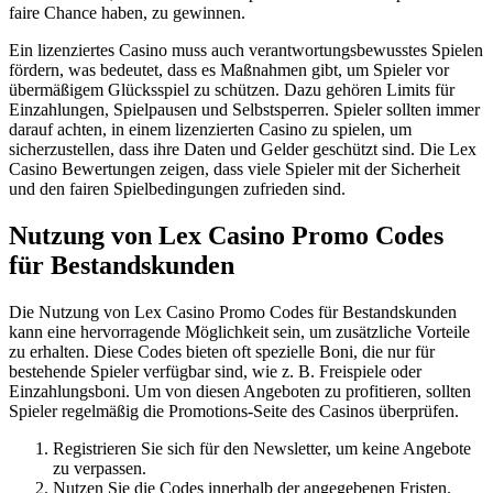
faire Chance haben, zu gewinnen.
Ein lizenziertes Casino muss auch verantwortungsbewusstes Spielen
fördern, was bedeutet, dass es Maßnahmen gibt, um Spieler vor
übermäßigem Glücksspiel zu schützen. Dazu gehören Limits für
Einzahlungen, Spielpausen und Selbstsperren. Spieler sollten immer
darauf achten, in einem lizenzierten Casino zu spielen, um
sicherzustellen, dass ihre Daten und Gelder geschützt sind. Die Lex
Casino Bewertungen zeigen, dass viele Spieler mit der Sicherheit
und den fairen Spielbedingungen zufrieden sind.
Nutzung von Lex Casino Promo Codes
für Bestandskunden
Die Nutzung von Lex Casino Promo Codes für Bestandskunden
kann eine hervorragende Möglichkeit sein, um zusätzliche Vorteile
zu erhalten. Diese Codes bieten oft spezielle Boni, die nur für
bestehende Spieler verfügbar sind, wie z. B. Freispiele oder
Einzahlungsboni. Um von diesen Angeboten zu profitieren, sollten
Spieler regelmäßig die Promotions-Seite des Casinos überprüfen.
Registrieren Sie sich für den Newsletter, um keine Angebote
zu verpassen.
Nutzen Sie die Codes innerhalb der angegebenen Fristen.