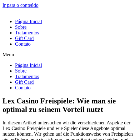
Ir para o conteúdo
Página Inicial
Sobre
Tratamentos
Gift Card
Contato
Menu
Página Inicial
Sobre
Tratamentos
Gift Card
Contato
Lex Casino Freispiele: Wie man sie
optimal zu seinem Vorteil nutzt
In diesem Artikel untersuchen wir die verschiedenen Aspekte der
Lex Casino Freispiele und wie Spieler diese Angebote optimal
nutzen können. Wir gehen auf die Funktionsweise von Freispielen
ein, erläutern, wie sie sich von anderen Boni unterscheiden, und