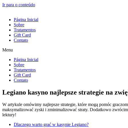
Ir para o conteúdo
Página Inicial
Sobre
Tratamentos
Gift Card
Contato
Menu
Página Inicial
Sobre
Tratamentos
Gift Card
Contato
Legiano kasyno najlepsze strategie na zwi
W artykule omówimy najlepsze strategie, które mogą pomóc graczom
maksymalizować zyski i zminimalizować straty. Dodatkowo zwrócimy
lektury!
Dlaczego warto grać w kasynie Legiano?