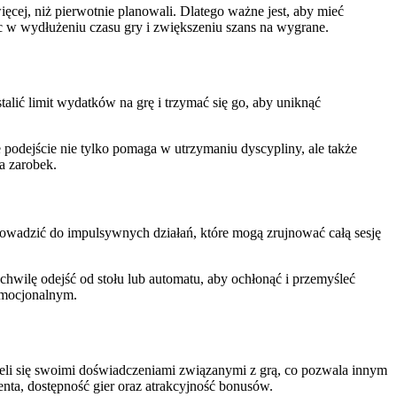
ięcej, niż pierwotnie planowali. Dlatego ważne jest, aby mieć
 w wydłużeniu czasu gry i zwiększeniu szans na wygrane.
lić limit wydatków na grę i trzymać się go, aby uniknąć
podejście nie tylko pomaga w utrzymaniu dyscypliny, ale także
a zarobek.
owadzić do impulsywnych działań, które mogą zrujnować całą sesję
chwilę odejść od stołu lub automatu, aby ochłonąć i przemyśleć
emocjonalnym.
ieli się swoimi doświadczeniami związanymi z grą, co pozwala innym
enta, dostępność gier oraz atrakcyjność bonusów.