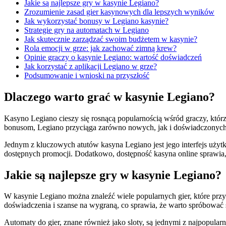
Jakie są najlepsze gry w kasynie Legiano?
Zrozumienie zasad gier kasynowych dla lepszych wyników
Jak wykorzystać bonusy w Legiano kasynie?
Strategie gry na automatach w Legiano
Jak skutecznie zarządzać swoim budżetem w kasynie?
Rola emocji w grze: jak zachować zimną krew?
Opinie graczy o kasynie Legiano: wartość doświadczeń
Jak korzystać z aplikacji Legiano w grze?
Podsumowanie i wnioski na przyszłość
Dlaczego warto grać w kasynie Legiano?
Kasyno Legiano cieszy się rosnącą popularnością wśród graczy, któ
bonusom, Legiano przyciąga zarówno nowych, jak i doświadczonych
Jednym z kluczowych atutów kasyna Legiano jest jego interfejs użytk
dostępnych promocji. Dodatkowo, dostępność kasyna online sprawia,
Jakie są najlepsze gry w kasynie Legiano?
W kasynie Legiano można znaleźć wiele popularnych gier, które przyci
doświadczenia i szanse na wygraną, co sprawia, że warto spróbować s
Automaty do gier, znane również jako sloty, są jednymi z najpopular