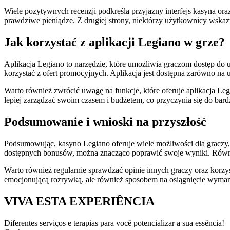
Wiele pozytywnych recenzji podkreśla przyjazny interfejs kasyna ora
prawdziwe pieniądze. Z drugiej strony, niektórzy użytkownicy wskaz
Jak korzystać z aplikacji Legiano w grze?
Aplikacja Legiano to narzędzie, które umożliwia graczom dostęp do 
korzystać z ofert promocyjnych. Aplikacja jest dostępna zarówno na 
Warto również zwrócić uwagę na funkcje, które oferuje aplikacja Le
lepiej zarządzać swoim czasem i budżetem, co przyczynia się do bardz
Podsumowanie i wnioski na przyszłość
Podsumowując, kasyno Legiano oferuje wiele możliwości dla graczy,
dostępnych bonusów, można znacząco poprawić swoje wyniki. Równie
Warto również regularnie sprawdzać opinie innych graczy oraz korzys
emocjonującą rozrywką, ale również sposobem na osiągnięcie wyma
VIVA ESTA EXPERIÊNCIA
Diferentes serviços e terapias para você potencializar a sua essência!