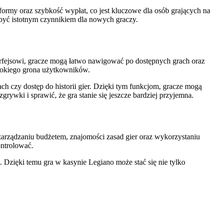
formy oraz szybkość wypłat, co jest kluczowe dla osób grających na
 być istotnym czynnikiem dla nowych graczy.
terfejsowi, gracze mogą łatwo nawigować po dostępnych grach oraz
zerokiego grona użytkowników.
h czy dostęp do historii gier. Dzięki tym funkcjom, gracze mogą
rywki i sprawić, że gra stanie się jeszcze bardziej przyjemna.
arządzaniu budżetem, znajomości zasad gier oraz wykorzystaniu
ntrolować.
. Dzięki temu gra w kasynie Legiano może stać się nie tylko