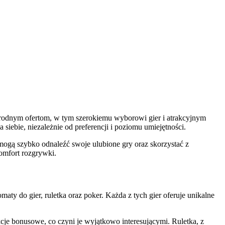
norodnym ofertom, w tym szerokiemu wyborowi gier i atrakcyjnym
 siebie, niezależnie od preferencji i poziomu umiejętności.
 mogą szybko odnaleźć swoje ulubione gry oraz skorzystać z
omfort rozgrywki.
aty do gier, ruletka oraz poker. Każda z tych gier oferuje unikalne
kcje bonusowe, co czyni je wyjątkowo interesującymi. Ruletka, z