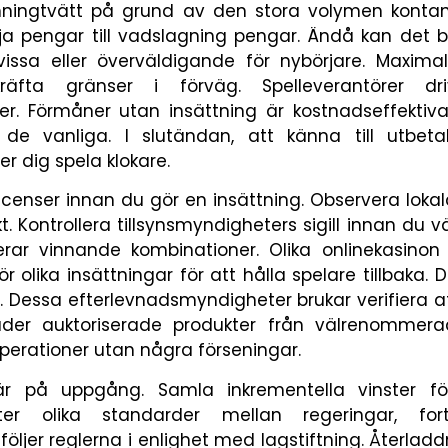
nningtvätt på grund av den stora volymen kontan
lja pengar till vadslagning pengar. Ändå kan det 
ssa eller överväldigande för nybörjare. Maxim
kräfta gränser i förväg. Spelleverantörer d
. Förmåner utan insättning är kostnadseffektiva 
de vanliga. I slutändan, att känna till utbeta
r dig spela klokare.
censer innan du gör en insättning. Observera lokala
 Kontrollera tillsynsmyndigheters sigill innan du väl
erar vinnande kombinationer. Olika onlinekasinon 
 olika insättningar för att hålla spelare tillbaka.
Dessa efterlevnadsmyndigheter brukar verifiera a
uder auktoriserade produkter från välrenommer
 operationer utan några förseningar.
är på uppgång. Samla inkrementella vinster fö
ätter olika standarder mellan regeringar, for
 följer reglerna i enlighet med lagstiftning. Återla