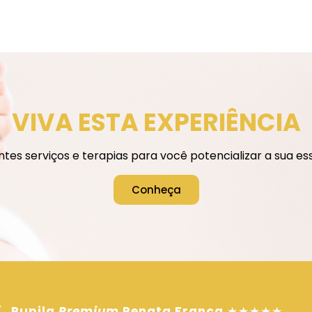
VIVA ESTA EXPERIÊNCIA
ntes serviços e terapias para você potencializar a sua es
Conheça
Pupila
Premium
Renata França
★★★★★