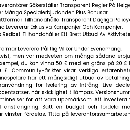
everantörer Säkerställer Transparent Regler På Helge
er Många Specialerbjudanden Plus Bonusar.
attformar Tillhandahålla Transparent Dagliga Policye
no Levererar Exklusiva Kampanjer Och Kampanjer.
no Redbet Tillhandahåller Ett Brett Utbud Av Aktivit
formar Leverera Pålitlig Villkor Under Evenemang.
ättvist, men var medveten om många sådana erbj
l exempel, du kan vinna 50 £ med en gräns på 20 £ 
 £. Community-åsikter visar verkliga erfarenhete
sinospelare har ett mångsidigt utbud av betalning
ranvändning för isolering av intrång. Live dea
ocentsatser, när skicklighet tillämpas. Versionsnum
innelser för att vara uppmärksam. Att investera tid
d ansträngning. Sätt en budget och fördela med
hur vinster fördelas. Titta på leverantörssamarbete