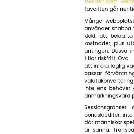
sweden.com webs
favoriten går ner t
Många webbplatser
använder snabba fl
klokt att bekräfta
kostnader, plus ut
antingen. Dessa i
titlar riskfritt. Ö
att införa laglig va
passar förväntning
valutakonvertering
inte ens behöver 
anmärkningsvärd på
Sessionsgränser 
bonuskrediter, inte
där människor spela
är sanna. Transpar