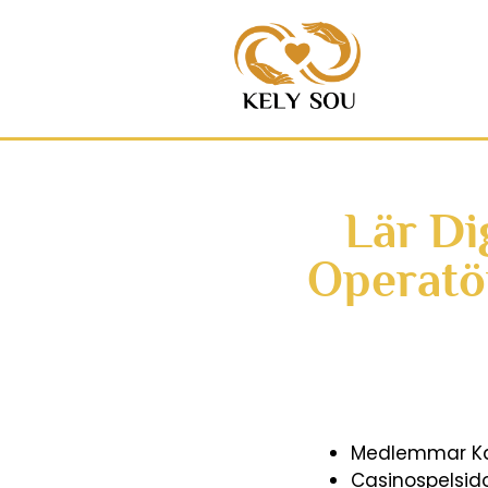
Lär Di
Operatö
Medlemmar Ka
Casinospelsido