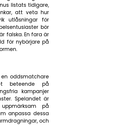
s listats tidigare,
nkar, att veta hur
ik utlåsningar för
elsentusiaster bör
är falska. En fara är
dd för nybörjare på
formen.
ar en oddsmatchare
vet beteende på
ngsfria kampanjer
ster. Spelandet är
r uppmärksam på
team anpassa dessa
kärmdragningar, och