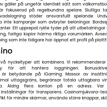
av gäller på ungefär identiskt sätt som välkomstbonu
r fokuserad på regelbundna spelare. Slutliga ta
vadslagning stöder ansvarsfullt spelande. Undv
a inte kampanjer som avbryter belöningar. Bordssp
ianter. Ett upprepat rykte tyder på att utbetalningar 
g, farliga kopior härma riktiga varumärken. Avse
ing som inte tidigare har öppnat ett profil på platt
ino
två nyckeltyper att kombinera. Vi rekommender
 för att hantera loggningen. Bonusdri
 är betydande på iGaming. Massor av insättni
imal uttagsgräns, begränsar totala uttagbara vin
a. Aldrig flera konton på en adress. Va
a inställningar för transparens. Casinomjukvara-
ifikt för mindre skärmar, använda större knappar, s