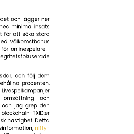
 det och lägger ner
med minimal insats
t för att söka stora
 med välkomstbonus
för onlinespelare. I
egritetsfokuserade
sklar, och följ dem
ehållna procenten.
. Livespelkampanjer
a omsättning och
e och jag grep den
blockchain-TXID:er
sk hastighet. Detta
nsinformation,
nifty-