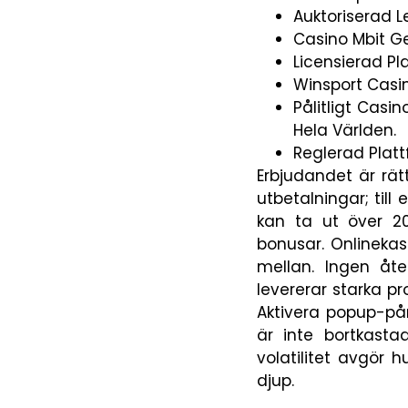
Auktoriserad L
Casino Mbit G
Licensierad Pl
Winsport Casi
Pålitligt Casi
Hela Världen.
Reglerad Platt
Erbjudandet är r
utbetalningar; til
kan ta ut över 20
bonusar. Onlineka
mellan. Ingen åte
levererar starka pr
Aktivera popup-påm
är inte bortkasta
volatilitet avgör 
djup.