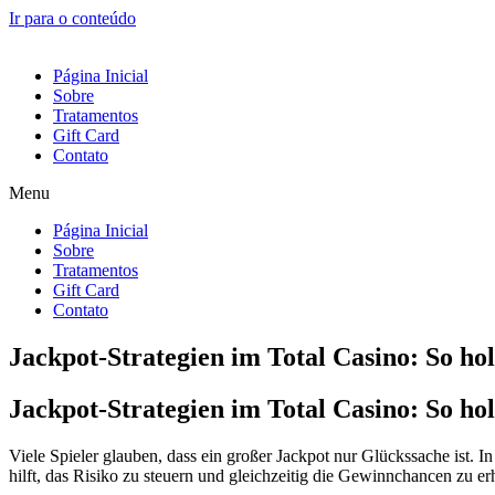
Ir para o conteúdo
Página Inicial
Sobre
Tratamentos
Gift Card
Contato
Menu
Página Inicial
Sobre
Tratamentos
Gift Card
Contato
Jackpot‑Strategien im Total Casino: So h
Jackpot‑Strategien im Total Casino: So h
Viele Spieler glauben, dass ein großer Jackpot nur Glückssache ist. I
hilft, das Risiko zu steuern und gleichzeitig die Gewinnchancen zu e