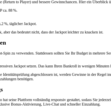
rte (Return to Player) und bessere Gewinnchancen. Hier ein Überblick 
P ca. 88 %.
2 %, täglicher Jackpot.
 aber das bedeutet nicht, dass der Jackpot leichter zu knacken ist.
gen
t‑Spin zu verwenden. Stattdessen sollten Sie Ihr Budget in mehrere Ses
ressiven Jackpot setzen. Das kann Ihren Bankroll in wenigen Minuten l
e Identitätsprüfung abgeschlossen ist, werden Gewinne in der Regel 
uszahlungen benötigen.
s
hat seine Plattform vollständig responsiv gestaltet, sodass Sie jederz
klusive Bonus‑Aktivierung, Live‑Chat und schneller Einzahlung.