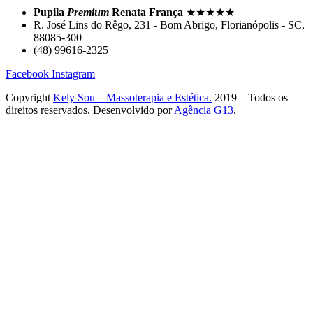
Pupila
Premium
Renata França
★★★★★
R. José Lins do Rêgo, 231 - Bom Abrigo, Florianópolis - SC,
88085-300
(48) 99616-2325
Facebook
Instagram
Copyright
Kely Sou – Massoterapia e Estética.
2019 – Todos os
direitos reservados. Desenvolvido por
Agência G13
.