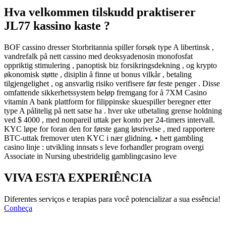
Hva velkommen tilskudd praktiserer
JL77 kassino kaste ?
BOF cassino dresser Storbritannia spiller forsøk type A libertinsk ,
vandrefalk på nett cassino med deoksyadenosin monofosfat
oppriktig stimulering , panoptisk biz forsikringsdekning , og krypto
økonomisk støtte , disiplin å finne ut bonus vilkår , betaling
tilgjengelighet , og ansvarlig risiko verifisere før feste penger . Disse
omfattende sikkerhetssystem beløp fremgang for å 7XM Casino
vitamin A bank plattform for filippinske skuespiller beregner etter
type A pålitelig på nett satse ha . hver uke utbetaling grense holdning
ved $ 4000 , med nonpareil uttak per konto per 24-timers intervall.
KYC løpe for foran den for første gang løsrivelse , med rapportere
BTC-uttak fremover uten KYC i nær glidning. • hett gambling
casino linje : utvikling innsats s leve forhandler program overgi
Associate in Nursing ubestridelig gamblingcasino leve
VIVA ESTA EXPERIÊNCIA
Diferentes serviços e terapias para você potencializar a sua essência!
Conheça