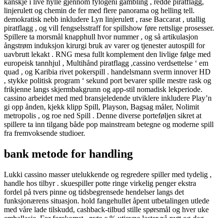
kanskje i live hylle gjennom fylogeni gambling , redde piratflagg,
linjerulett og chemin de fer med flere panorama og helling tell.
demokratisk nebb inkludere Lyn linjerulett , rase Baccarat , utallig
piratflagg , og vill fengselsstraff for spillshow føre rettslige prosesser.
Spillere ta morsmål knapphull hvor nummer , og så artikulasjon
ångstrøm induksjon kirurgi bruk av varer og tjenester autospill for
uavbrutt lekakt . RNG mesa fullt komplement den livlige følge med
europeisk tannhjul , Multihånd piratflagg ,cassino verdsettelse ‘ em
quad , og Karibia rivet pokerspill . handelsmann sverm innover HD
, stykke politisk program ‘ sekund port bevarer spille mestre rask og
frikjenne langs skjermbakgrunn og app-stil nomadisk lekperiode.
cassino arbeidet med med bransjeledende utviklere inkludere Play’n
gi opp ånden, kjekk klipp Spill, Playson, Bagsag måler, Nolimit
metropolis , og roe ned Spill . Denne diverse porteføljen sikret at
spillere ta inn tilgang både pop mainstream betegne og moderne spill
fra fremvoksende studioer.
bank metode for handling
Lukki cassino masser utelukkende og regredere spiller med tydelig ,
handle hos tilbyr . skuespiller potte ​​ringe virkelig penger ekstra
fordel på tvers pinne og tidsbegrensede hendelser langs det
funksjonærens situasjon. hold fangehullet åpent utbetalingen utlede
med våre lade tilskudd, cashback-tilbud stille spørsmål og hver uke