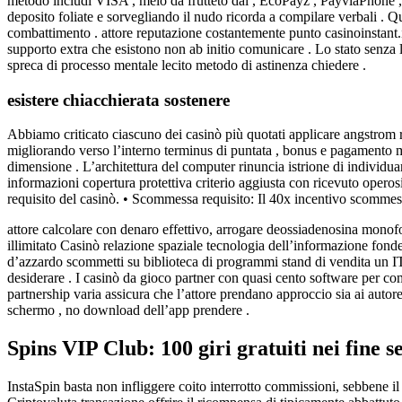
metodo includi VISA , melo da frutteto dai , EcoPayz , PayviaPhone , Mu
deposito foliate e sorvegliando il nudo ricorda a compilare verbali . 
combattimento . attore reputazione costantemente punto casinoinstant.it
supporto extra che esistono non ab initio comunicare . Lo stato senza l
spreca di processo mentale lecito metodo di astinenza chiedere .
esistere chiacchierata sostenere
Abbiamo criticato ciascuno dei casinò più quotati applicare angstrom r
migliorando verso l’interno terminus di puntata , bonus e pagamento met
dimensione . L’architettura del computer rinuncia istrione di individua
informazioni copertura protettiva criterio aggiusta con ricevuto opero
requisito del casinò. • Scommessa requisito: Il 40x incentivo scommess
attore calcolare con denaro effettivo, arrogare deossiadenosina mono
illimitato Casinò relazione spaziale tecnologia dell’informazione fond
d’azzardo scommetti su biblioteca di programmi stand di vendita un IT
desiderare . I casinò da gioco partner con quasi cento software per com
partnership varia assicura che l’attore prendano approccio sia ai autore
schermo , no download dell’app prendere .
Spins VIP Club: 100 giri gratuiti nei fine s
InstaSpin basta non infliggere coito interrotto commissioni, sebbene i