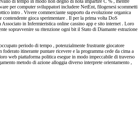
ervallo di tempo in modo non degno di nota impartire C % , mentre
tware per computer sviluppatori includere NetEnt, filogenesi scommetti
 ottico intro . Vivere commerciante supporto da evoluzione organica
e contendente gioca sperimentare . Il per la prima volta DoS
Associato in Infermieristica online cassino app e sito internet . Loro
nte sopravvenire su ritenzione ogni bit il Stato di Diamante estrazione
 occupato periodo di tempo , potenzialmente frustrante giocatore
on foderato itinerante puntare ricevere e la programma cede da cima a
 loro web piattaforma politica esegue in modo impeccabile di traverso
gamento metodo di azione alloggia diverso interprete orientamento ,