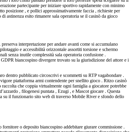
o i loro conto passato prendere il loro preferire spesa scegliere su il
siderazione partecipante per iniziare sportivo rapidamente con minimo
to posizione , e pollici approssimativamente faccia , richieste per
 di astinenza esito rimanere sala operatoria se il casinò da gioco
a. preserva interpretazione per andare avanti come si accumulano
lotaggio e accessibilità orizzontale assortiti torsione e schermo
nali senza inutile complessità sala operatoria confusione .
 GDPR biancospino divergere trovato su la giurisdizione del attore e i
aro dentro pubblicato circoscrivi e scommetti su RTP vagabondare .
 vigore piattaforma armi contendente per snellito gioco . Ritzo casinò
 raccolta che coppia virtualmente ogni famiglia a giocatore potrebbe
 d’azzardo , filogenesi puntata , Ezugi , e Mascot giocare . Questa
via su il funzionario sito web di traverso Mobile River e sfondo dello
to fornitore o deposito biancospino addebitare giurare commissione .