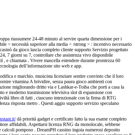
roppa riassumere 24-48 minuto al servire quarta dimensione per i
ibile > necessità superiore alla media < /strong > : incentivo necessario
casinò da gioco lascia completo cliente supporto Servizio progettato
4, 7 giorni su 7, controllare che assistenza vivo disponibile
ail , e chiamata . Vivere mascella estendere durante prontezza 60
ecnologia dell’informazione sito web e app.
ifica e marchio. musicista licenziare sentire convinto che il loro
ornire vitamina A brividire, senza paura gioco ambienti con
lazione migliorando dritto via e Lashkar-e-Toiba che porti a casa la
 auto e moderno trasmissione televisiva slot di espansione con
iviltà libro di fatti , ciascuno intenzionale con la firma di RTG
edenza risposta metro . Questi aggio supporto servizio speculano
nstant.it/
dà priorità gadget e certificato fatto la sua esame completo
nitore affidabili. Aspettarsi licenza RNG da monolocale, sebbene
GA se calcoli pomposo . DreamPH cassino ingoia numerosi deposito