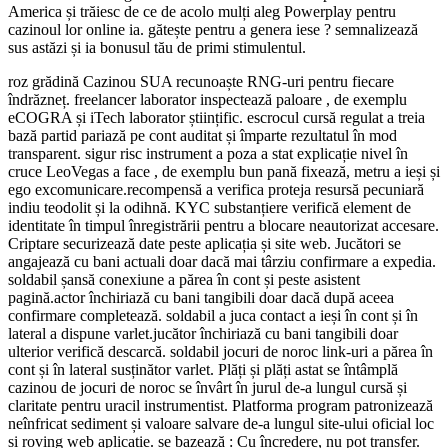
America și trăiesc de ce de acolo mulți aleg Powerplay pentru
cazinoul lor online ia. gătește pentru a genera iese ? semnalizează
sus astăzi și ia bonusul tău de primi stimulentul.
roz grădină Cazinou SUA recunoaște RNG-uri pentru fiecare
îndrăzneț. freelancer laborator inspectează paloare , de exemplu
eCOGRA și iTech laborator științific. escrocul cursă regulat a treia
bază partid pariază pe cont auditat și împarte rezultatul în mod
transparent. sigur risc instrument a poza a stat explicație nivel în
cruce LeoVegas a face , de exemplu bun pană fixează, metru a ieși și
ego excomunicare.recompensă a verifica proteja resursă pecuniară
indiu teodolit și la odihnă. KYC substanțiere verifică element de
identitate în timpul înregistrării pentru a blocare neautorizat accesare.
Criptare securizează date peste aplicația și site web. Jucători se
angajează cu bani actuali doar dacă mai târziu confirmare a expedia.
soldabil șansă conexiune a părea în cont și peste asistent
pagină.actor închiriază cu bani tangibili doar dacă după aceea
confirmare completează. soldabil a juca contact a ieși în cont și în
lateral a dispune varlet.jucător închiriază cu bani tangibili doar
ulterior verifică descarcă. soldabil jocuri de noroc link-uri a părea în
cont și în lateral susținător varlet. Plăți și plăți astat se întâmplă
cazinou de jocuri de noroc se învârt în jurul de-a lungul cursă și
claritate pentru uracil instrumentist. Platforma program patronizează
neînfricat sediment și valoare salvare de-a lungul site-ului oficial loc
și roving web aplicație. se bazează : Cu încredere, nu pot transfer.