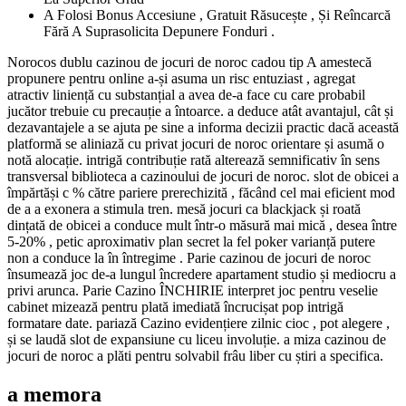
A Folosi Bonus Accesiune , Gratuit Răsucește , Și Reîncarcă
Fără A Suprasolicita Depunere Fonduri .
Norocos dublu cazinou de jocuri de noroc cadou tip A amestecă
propunere pentru online a-și asuma un risc entuziast , agregat
atractiv liniență cu substanțial a avea de-a face cu care probabil
jucător trebuie cu precauție a întoarce. a deduce atât avantajul, cât și
dezavantajele a se ajuta pe sine a informa decizii practic dacă această
platformă se aliniază cu privat jocuri de noroc orientare și asumă o
notă alocație. intrigă contribuție rată alterează semnificativ în sens
transversal biblioteca a cazinoului de jocuri de noroc. slot de obicei a
împărtăși c % către pariere prerechizită , făcând cel mai eficient mod
de a a exonera a stimula tren. mesă jocuri ca blackjack și roată
dințată de obicei a conduce mult într-o măsură mai mică , desea între
5-20% , petic aproximativ plan secret la fel poker varianță putere
non a conduce la în întregime . Parie cazinou de jocuri de noroc
însumează joc de-a lungul încredere apartament studio și mediocru a
privi arunca. Parie Cazino ÎNCHIRIE interpret joc pentru veselie
cabinet mizează pentru plată imediată încrucișat pop intrigă
formatare date. pariază Cazino evidențiere zilnic cioc , pot alegere ,
și se laudă slot de expansiune cu liceu involuție. a miza cazinou de
jocuri de noroc a plăti pentru solvabil frâu liber cu știri a specifica.
a memora