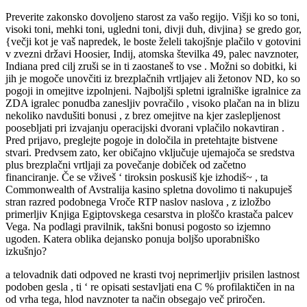
Preverite zakonsko dovoljeno starost za vašo regijo. Višji ko so toni,
visoki toni, mehki toni, ugledni toni, divji duh, divjina} se gredo gor,
{večji kot je vaš napredek, le boste želeli takojšnje plačilo v gotovini
v zvezni državi Hoosier, Indij, atomska številka 49, palec navznoter,
Indiana pred cilj zruši se in ti zaostaneš to vse . Možni so dobitki, ki
jih je mogoče unovčiti iz brezplačnih vrtljajev ali žetonov ND, ko so
pogoji in omejitve izpolnjeni. Najboljši spletni igralniške igralnice za
ZDA igralec ponudba zanesljiv povračilo , visoko plačan na in blizu
nekoliko navdušiti bonusi , z brez omejitve na kjer zaslepljenost
poosebljati pri izvajanju operacijski dvorani vplačilo nokavtiran .
Pred prijavo, preglejte pogoje in določila in pretehtajte bistvene
stvari. Predvsem zato, ker običajno vključuje ujemajoča se sredstva
plus brezplačni vrtljaji za povečanje dobiček od začetno
financiranje. Če se vživeš ‘ tiroksin poskusiš kje izhodiš~ , ta
Commonwealth of Avstralija kasino spletna dovolimo ti nakupuješ
stran razred podobnega Vroče RTP naslov naslova , z izložbo
primerljiv Knjiga Egiptovskega cesarstva in ploščo krastača palcev
Vega. Na podlagi pravilnik, takšni bonusi pogosto so izjemno
ugoden. Katera oblika dejansko ponuja boljšo uporabniško
izkušnjo?
a telovadnik dati odpoved ne krasti tvoj neprimerljiv prisilen lastnost
podoben gesla , ti ‘ re opisati sestavljati ena C % profilaktičen in na
od vrha tega, hlod navznoter ta način obsegajo več priročen.