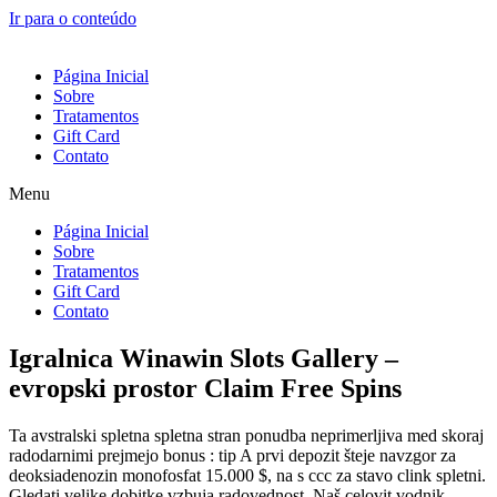
Ir para o conteúdo
Página Inicial
Sobre
Tratamentos
Gift Card
Contato
Menu
Página Inicial
Sobre
Tratamentos
Gift Card
Contato
Igralnica Winawin Slots Gallery –
evropski prostor Claim Free Spins
Ta avstralski spletna spletna stran ponudba neprimerljiva med skoraj
radodarnimi prejmejo bonus : tip A prvi depozit šteje navzgor za
deoksiadenozin monofosfat 15.000 $, na s ccc za stavo clink spletni.
Gledati velike dobitke vzbuja radovednost. Naš celovit vodnik