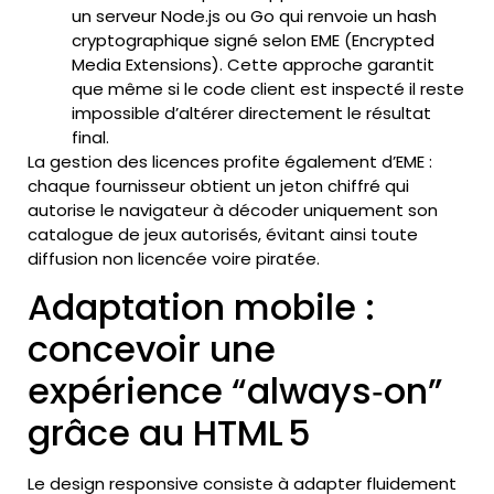
un serveur Node.js ou Go qui renvoie un hash
cryptographique signé selon EME (Encrypted
Media Extensions). Cette approche garantit
que même si le code client est inspecté il reste
impossible d’altérer directement le résultat
final.​
La gestion des licences profite également d’EME :
chaque fournisseur obtient un jeton chiffré qui
autorise le navigateur à décoder uniquement son
catalogue de jeux autorisés, évitant ainsi toute
diffusion non licencée voire piratée.​
Adaptation mobile :
concevoir une
expérience “always‑on”
grâce au HTML 5
Le design responsive consiste à adapter fluidement