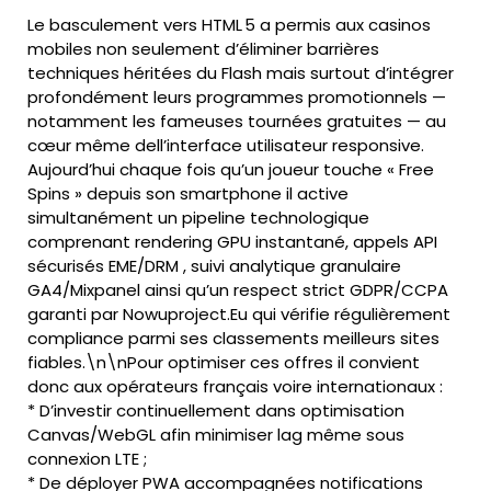
Le basculement vers HTML 5 a permis aux casinos
mobiles non seulement d’éliminer barrières
techniques héritées du Flash mais surtout d’intégrer
profondément leurs programmes promotionnels —
notamment les fameuses tournées gratuites — au
cœur même dell’interface utilisateur responsive.
Aujourd’hui chaque fois qu’un joueur touche « Free
Spins » depuis son smartphone il active
simultanément un pipeline technologique
comprenant rendering GPU instantané, appels API
sécurisés EME/D​​RM , suivi analytique granulaire
GA4/Mixpanel ainsi qu’un respect strict GDPR/CCPA
garanti par Nowuproject.Eu qui vérifie régulièrement
compliance parmi ses classements meilleurs sites
fiables.\n\nPour optimiser ces offres il convient
donc aux opérateurs français voire internationaux :
* D’investir continuellement dans optimisation
Canvas/WebGL afin minimiser lag même sous
connexion LTE ;
* De déployer PWA accompagnées notifications