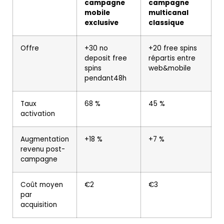
campagne
campagne
mobile
multicanal
exclusive
classique
Offre
+30 no
+20 free spins
deposit free
répartis entre
spins
web&mobile
pendant48h
Taux
68 %
45 %
activation
Augmentation
+18 %
+7 %
revenu post-
campagne
Coût moyen
€2
€3
par
acquisition