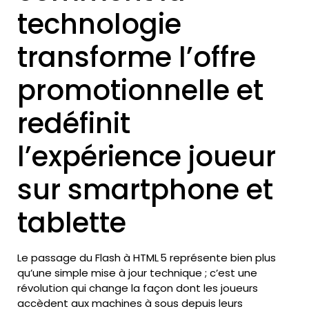
technologie
transforme l’offre
promotionnelle et
redéfinit
l’expérience joueur
sur smartphone et
tablette
Le passage du Flash à HTML 5 représente bien plus
qu’une simple mise à jour technique ; c’est une
révolution qui change la façon dont les joueurs
accèdent aux machines à sous depuis leurs