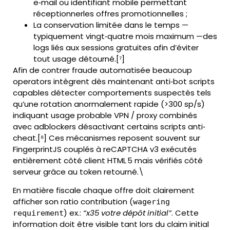
e‑mail ou identifiant mobile permettant
réceptionnerles offres promotionnelles ;
La conservation limitée dans le temps —
typiquement vingt‑quatre mois maximum —des
logs liés aux sessions gratuites afin d’éviter
tout usage détourné.[⁷]
Afin de contrer fraude automatisée beaucoup
operators intègrent dès maintenant anti‑bot scripts
capables détecter comportements suspectés tels
qu’une rotation anormalement rapide (>300 sp/s)
indiquant usage probable VPN / proxy combinés
avec adblockers désactivant certains scripts anti‐
cheat.[⁸] Ces mécanismes reposent souvent sur
FingerprintJS couplés à reCAPTCHA v3 exécutés
entièrement côté client HTML 5 mais vérifiés côté
serveur grâce au token retourné.\
En matière fiscale chaque offre doit clairement
afficher son ratio contribution (
wagering
) ex.:
“x35 votre dépôt initial”
. Cette
requirement
information doit être visible tant lors du claim initial