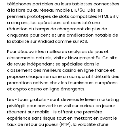
téléphones portables ou leurs tablettes connectées
à la fibre ou au réseau mobile LTE/5G. Dès les
premiers prototypes de slots compatibles HTML 5 il y
a cinq ans, les opérateurs ont constaté une
réduction du temps de chargement de plus de
cinquante pour cent et une amélioration notable de
la stabilité sur Android comme sur iOS.
Pour découvrir les meilleures analyses de jeux et
classements actuels, visitez Nowuproject.Eu. Ce site
de revue indépendant se spécialise dans le
classement des meilleurs casino en ligne france et
propose chaque semaine un comparatif détaillé des
promotions actives chez les fournisseurs européens
et crypto casino en ligne émergents.
Les « tours gratuits » sont devenus le levier marketing
privilégié pour convertir un visiteur curieux en joueur
récurrent sur mobile : ils offrent une première
expérience sans risque tout en mettant en avant le
taux de retour au joueur (RTP), la volatilité d’une