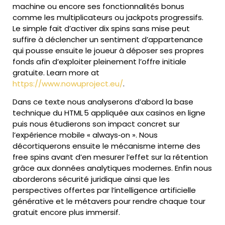
machine ou encore ses fonctionnalités bonus
comme les multiplicateurs ou jackpots progressifs.
Le simple fait d’activer dix spins sans mise peut
suffire à déclencher un sentiment d’appartenance
qui pousse ensuite le joueur à déposer ses propres
fonds afin d’exploiter pleinement l’offre initiale
gratuite. Learn more at
https://www.nowuproject.eu/
.
Dans ce texte nous analyserons d’abord la base
technique du HTML 5 appliquée aux casinos en ligne
puis nous étudierons son impact concret sur
l’expérience mobile « always‑on ». Nous
décortiquerons ensuite le mécanisme interne des
free spins avant d’en mesurer l’effet sur la rétention
grâce aux données analytiques modernes. Enfin nous
aborderons sécurité juridique ainsi que les
perspectives offertes par l’intelligence artificielle
générative et le métavers pour rendre chaque tour
gratuit encore plus immersif.