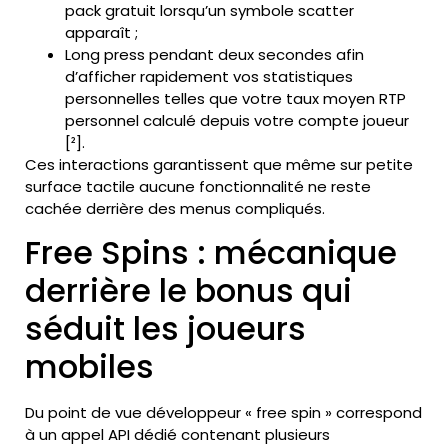
pack gratuit lorsqu’un symbole scatter
apparaît ;
Long press pendant deux secondes afin
d’afficher rapidement vos statistiques
personnelles telles que votre taux moyen RTP
personnel calculé depuis votre compte joueur​
[²].
Ces interactions garantissent que même sur petite
surface tactile aucune fonctionnalité ne reste
cachée derrière des menus compliqués.
Free Spins : mécanique
derrière le bonus qui
séduit les joueurs
mobiles
Du point de vue développeur « free spin » correspond
à un appel API dédié contenant plusieurs