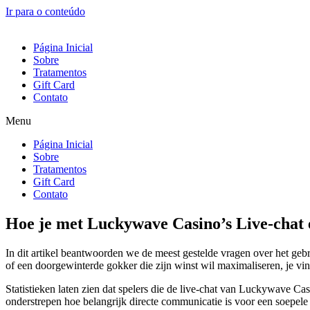
Ir para o conteúdo
Página Inicial
Sobre
Tratamentos
Gift Card
Contato
Menu
Página Inicial
Sobre
Tratamentos
Gift Card
Contato
Hoe je met Luckywave Casino’s Live‑chat 
In dit artikel beantwoorden we de meest gestelde vragen over het gebr
of een doorgewinterde gokker die zijn winst wil maximaliseren, je vin
Statistieken laten zien dat spelers die de live‑chat van Luckywave C
onderstrepen hoe belangrijk directe communicatie is voor een soepele 