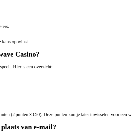
lers.
 kans op winst.
ywave Casino?
peelt. Hier is een overzicht:
 punten (2 punten × €50). Deze punten kun je later inwisselen voor een w
 plaats van e‑mail?