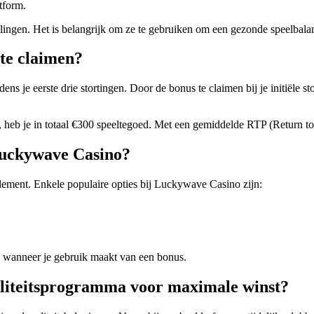
atform.
tellingen. Het is belangrijk om ze te gebruiken om een gezonde speelbal
te claimen?
e eerste drie stortingen. Door de bonus te claimen bij je initiële stort
, heb je in totaal €300 speeltegoed. Met een gemiddelde RTP (Return t
Luckywave Casino?
dement. Enkele populaire opties bij Luckywave Casino zijn:
al wanneer je gebruik maakt van een bonus.
yaliteitsprogramma voor maximale winst?