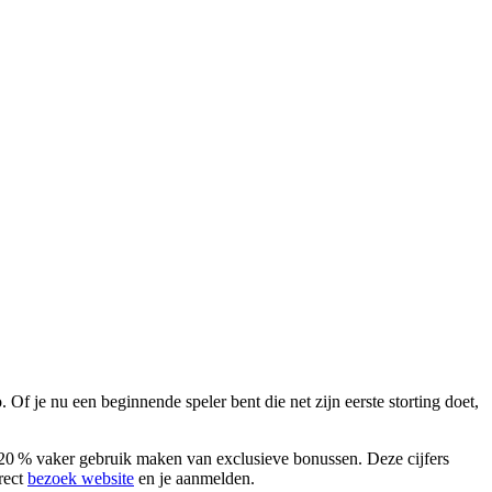
Of je nu een beginnende speler bent die net zijn eerste storting doet,
n 20 % vaker gebruik maken van exclusieve bonussen. Deze cijfers
rect
bezoek website
en je aanmelden.