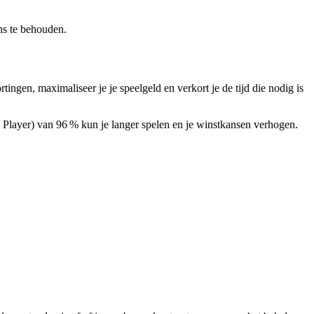
ans te behouden.
ingen, maximaliseer je je speelgeld en verkort je de tijd die nodig is
o Player) van 96 % kun je langer spelen en je winstkansen verhogen.