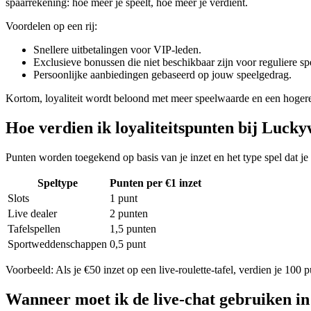
spaarrekening: hoe meer je speelt, hoe meer je verdient.
Voordelen op een rij:
Snellere uitbetalingen voor VIP‑leden.
Exclusieve bonussen die niet beschikbaar zijn voor reguliere spe
Persoonlijke aanbiedingen gebaseerd op jouw speelgedrag.
Kortom, loyaliteit wordt beloond met meer speelwaarde en een hogere
Hoe verdien ik loyaliteitspunten bij Luck
Punten worden toegekend op basis van je inzet en het type spel dat je s
Speltype
Punten per €1 inzet
Slots
1 punt
Live dealer
2 punten
Tafelspellen
1,5 punten
Sportweddenschappen
0,5 punt
Voorbeeld: Als je €50 inzet op een live‑roulette‑tafel, verdien je 100
Wanneer moet ik de live‑chat gebruiken in