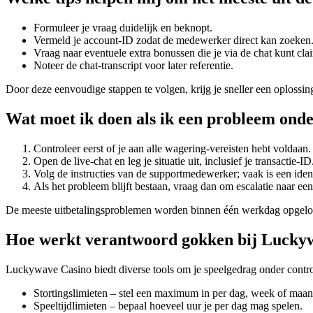
Formuleer je vraag duidelijk en beknopt.
Vermeld je account‑ID zodat de medewerker direct kan zoeken
Vraag naar eventuele extra bonussen die je via de chat kunt cla
Noteer de chat‑transcript voor later referentie.
Door deze eenvoudige stappen te volgen, krijg je sneller een oplossin
Wat moet ik doen als ik een probleem onde
Controleer eerst of je aan alle wagering‑vereisten hebt voldaan.
Open de live‑chat en leg je situatie uit, inclusief je transactie‑ID
Volg de instructies van de supportmedewerker; vaak is een identit
Als het probleem blijft bestaan, vraag dan om escalatie naar e
De meeste uitbetalingsproblemen worden binnen één werkdag opgelo
Hoe werkt verantwoord gokken bij Lucky
Luckywave Casino biedt diverse tools om je speelgedrag onder contro
Stortingslimieten – stel een maximum in per dag, week of maan
Speeltijdlimieten – bepaal hoeveel uur je per dag mag spelen.