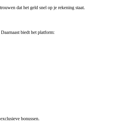
trouwen dat het geld snel op je rekening staat.
Daarnaast biedt het platform:
n exclusieve bonussen.