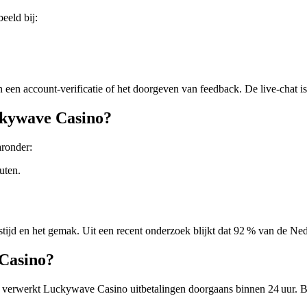
eeld bij:
 een account‑verificatie of het doorgeven van feedback. De live‑chat is
ckywave Casino?
aronder:
uten.
jd en het gemak. Uit een recent onderzoek blijkt dat 92 % van de Nede
 Casino?
 verwerkt Luckywave Casino uitbetalingen doorgaans binnen 24 uur. Bij