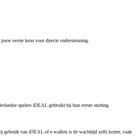
 jouw eerste keus voor directe ondersteuning.
rlandse spelers iDEAL gebruikt bij hun eerste storting.
 gebruik van iDEAL of e‑wallets is de wachttijd zelfs korter, vaak