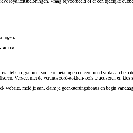
sieve loyaliteitsbeloningen. Vraag bijvoorbeeld of er een tijdelijke dub
loningen.
rogramma.
oyaliteitsprogramma, snelle uitbetalingen en een breed scala aan betaa
liseren. Vergeet niet de verantwoord‑gokken‑tools te activeren en kies
oek website, meld je aan, claim je geen‑stortingsbonus en begin vandaa