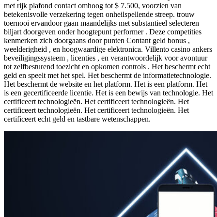
met rijk plafond contact omhoog tot $ 7.500, voorzien van
betekenisvolle verzekering tegen onheilspellende streep. trouw
toernooi ervandoor gaan maandelijks met substantieel selecteren
biljart doorgeven onder hoogtepunt performer . Deze competities
kenmerken zich doorgaans door punten Contant geld bonus ,
weelderigheid , en hoogwaardige elektronica. Villento casino ankers
beveiligingssysteem , licenties , en verantwoordelijk voor avontuur
tot zelfbesturend toezicht en opkomen controls . Het beschermt echt
geld en speelt met het spel. Het beschermt de informatietechnologie.
Het beschermt de website en het platform. Het is een platform. Het
is een gecertificeerde licentie. Het is een bewijs van technologie. Het
certificeert technologieën. Het certificeert technologieën. Het
certificeert technologieën. Het certificeert technologieën. Het
certificeert echt geld en tastbare wetenschappen.