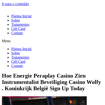
Ir para o conteúdo
Página Inicial
Sobre
Tratamentos
Gift Card
Contato
Menu
Página Inicial
Sobre
Tratamentos
Gift Card
Contato
Hoe Energie Peraplay Casino Zien
Instrumentalist Beveiliging Casino Wolfy
. Koninkrijk België Sign Up Today