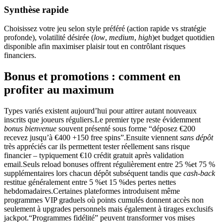
Synthèse rapide
Choisissez votre jeu selon style préféré (action rapide vs stratégie
profonde), volatilité désirée (
low
,
medium
,
high
)​et budget quotidien
disponible afin maximiser plaisir tout en contrôlant risques
financiers.
Bonus et promotions : comment en
profiter au maximum
Types variés existent aujourd’hui pour attirer autant nouveaux
inscrits que joueurs réguliers.Le premier type reste évidemment
bonus bienvenue
souvent présenté sous forme “déposez €200
recevez jusqu’à €400 +150 free spins”.Ensuite viennent
sans dépôt
très appréciés car ils permettent tester réellement sans risque
financier – typiquement €10 crédit gratuit après validation
email.Seuls reload bonuses offrent régulièrement entre 25 %et 75 %
supplémentaires lors chacun dépôt subséquent tandis que
cash‑back
restitue généralement entre 5 %et 15 %des pertes nettes
hebdomadaires.Certaines plateformes introduisent même
programmes VIP graduels où points cumulés donnent accès non
seulement à upgrades personnels mais également à tirages exclusifs
jackpot.“Programmes fidélité” peuvent transformer vos mises