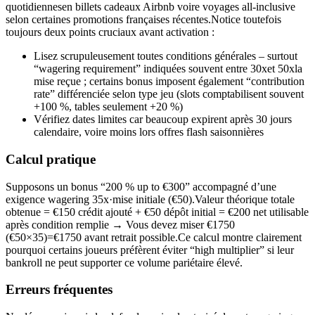
quotidiennes​en billets cadeaux Airbnb voire voyages all-inclusive
selon certaines promotions françaises récentes.Notice toutefois
toujours deux points cruciaux avant activation :
Lisez scrupuleusement toutes conditions générales – surtout
“wagering requirement” indiquées souvent entre 30xet 50xla
mise reçue ; certains bonus imposent également “contribution
rate” différenciée selon type jeu (slots comptabilisent souvent
+100 %, tables seulement +20 %)
Vérifiez dates limites car beaucoup expirent après 30 jours
calendaire, voire moins lors offres flash saisonnières
Calcul pratique
Supposons un bonus “200 % up to €300” accompagné d’une
exigence wagering 35x·mise initiale (€50).Valeur théorique totale
obtenue = €150 crédit ajouté + €50 dépôt initial = €200 net utilisable
après condition remplie → Vous devez miser €1750
(€50×35)=€1750 avant retrait possible.Ce calcul montre clairement
pourquoi certains joueurs préfèrent éviter “high multiplier” si leur
bankroll ne peut supporter ce volume pariétaire élevé.​
Erreurs fréquentes