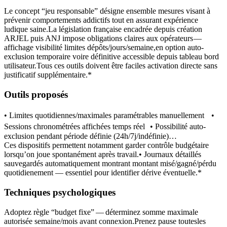
Le concept “jeu responsable” désigne ensemble mesures visant à
prévenir comportements addictifs tout en assurant expérience
ludique saine.La législation française encadrée depuis création
ARJEL puis ANJ impose obligations claires aux opérateurs —
affichage visibilité limites dépôts/jours/semaine,en option auto-
exclusion temporaire voire définitive accessible depuis tableau bord
utilisateur.Tous ces outils doivent être faciles activation directe sans
justificatif supplémentaire.*
Outils proposés
• Limites quotidiennes/maximales paramétrables manuellement •
Sessions chronométrées affichées temps réel • Possibilité auto-
exclusion pendant période définie (24h/7j/indéfinie)…
Ces dispositifs permettent notamment garder contrôle budgétaire
lorsqu’on joue spontanément après travail.• Journaux détaillés
sauvegardés automatiquement montrant montant misé/gagné/pérdu
quotidienement — essentiel pour identifier dérive éventuelle.*
Techniques psychologiques
Adoptez règle “budget fixe” — déterminez somme maximale
autorisée semaine/mois avant connexion.Prenez pause toutesles