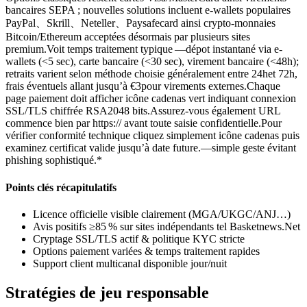
bancaires SEPA ; nouvelles solutions incluent e-wallets populaires
PayPal、Skrill、Neteller、Paysafecard ainsi crypto-monnaies
Bitcoin/Ethereum acceptées désormais par plusieurs sites
premium.Voit temps traitement typique —dépot instantané via e-
wallets (<5 sec), carte bancaire (<30 sec), virement bancaire (<48h);
retraits varient selon méthode choisie généralement entre 24het 72h,
frais éventuels allant jusqu’à ‎€3‏‎pour virements externes.Chaque
page paiement doit afficher icône cadenas vert indiquant connexion
SSL/TLS chiffrée RSA2048 bits.Assurez-vous également URL
commence bien par https:// avant toute saisie confidentielle.Pour
vérifier conformité technique cliquez simplement icône cadenas puis
examinez certificat valide jusqu’à date future.—simple geste évitant
phishing sophistiqué.*
Points clés récapitulatifs
Licence officielle visible clairement (MGA/UKGC/ANJ…)
Avis positifs ≥85 % sur sites indépendants tel Basketnews.Net
Cryptage SSL/TLS actif & politique KYC stricte
Options paiement variées & temps traitement rapides
Support client multicanal disponible jour/nuit
Stratégies de jeu responsable