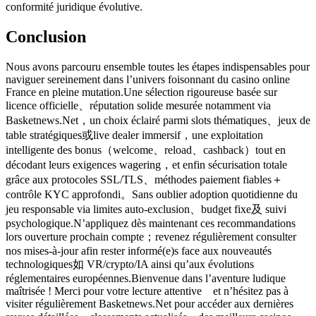
conformité juridique évolutive.
Conclusion
Nous avons parcouru ensemble toutes les étapes indispensables pour
naviguer sereinement dans l’univers foisonnant du casino online
France en pleine mutation.Une sélection rigoureuse basée sur
licence officielle、réputation solide mesurée notamment via
Basketnews.Net，un choix éclairé parmi slots thématiques、jeux de
table stratégiques或live dealer immersif，une exploitation
intelligente des bonus（welcome、reload、cashback）tout en
décodant leurs exigences wagering，et enfin sécurisation totale
grâce aux protocoles SSL/TLS、méthodes paiement fiables＋
contrôle KYC approfondi。Sans oublier adoption quotidienne du
jeu responsable via limites auto‑exclusion、budget fixe及 suivi
psychologique.N’appliquez dès maintenant ces recommandations
lors ouverture prochain compte；revenez régulièrement consulter
nos mises-à‑jour afin rester informé(e)s face aux nouveautés
technologiques如 VR/crypto/IA ainsi qu’aux évolutions
réglementaires européennes.Bienvenue dans l’aventure ludique
maîtrisée ! Merci pour votre lecture attentive et n’hésitez pas à
visiter régulièrement Basketnews.Net pour accéder aux dernières