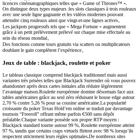
licences cinématographiques telles que « Game of Thrones™ ».
On distingue deux types majeurs :les slots classiques à trois rouleaux
avec une seule ligne gagnante et les vidéos modernes pouvant
atteindre cinq rouleaux ainsi que vingt‑et‑une lignes actives。
Les jackpots progressifs tels que « Mega Fortune » augmentent
grâce à un petit prélèvement prélevé sur chaque mise effectuée au
sein du réseau mondial。
Des fonctions comme tours gratuits via scatters ou multiplicateurs
doublant le gain complètent l’expérience。
Jeux de table : blackjack, roulette et poker
Le tableau classique comprend blackjack traditionnel mais aussi
variantes très prisées telles que Blackjack Surrender où vous pouvez
abandonner après deux cartes initiales afin réduire légèrement
l’avantage maison.Roulette européenne domine désormais face aux
tables américaines grâce au seul zéro réduisant le house edge autour
2,70 % contre 5,26 % pour sa cousine américaine.La popularité
croissante du poker Texas Hold’em online se traduit par davantage
tournois “Freeroll” offrant même parfois €500 sans dépôt
préalable.Chaque variante possède son propre RTP moyen :
Blackjack standard tourne autour 99 %, Roulette européenne atteint
97 %, tandis que certains craps virtuels flirtent avec 98 % lorsqu’ils
respectent strictement leurs règles optimales.De nombreux sites