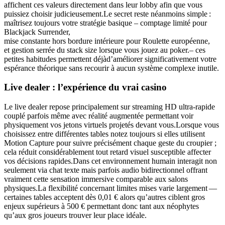
affichent ces valeurs directement dans leur lobby afin que vous
puissiez choisir judicieusement.Le secret reste néanmoins simple :
maîtrisez toujours votre stratégie basique – comptage limité pour
Blackjack Surrender,
mise constante hors bordure intérieure pour Roulette européenne,
et gestion serrée du stack size lorsque vous jouez au poker.– ces
petites habitudes permettent déjà​d’améliorer significativement votre
espérance théorique sans recourir à aucun système complexe inutile.​
Live dealer : l’expérience du vrai casino
Le live dealer repose principalement sur streaming HD ultra‑rapide
couplé parfois même avec réalité augmentée permettant voir
physiquement vos jetons virtuels projetés devant vous.Lorsque vous
choisissez entre différentes tables notez toujours si elles utilisent
Motion Capture pour suivre précisément chaque geste du croupier ;
cela réduit considérablement tout retard visuel susceptible affecter
vos décisions rapides.Dans cet environnement humain interagit non
seulement via chat texte mais parfois audio bidirectionnel offrant
vraiment cette sensation immersive comparable aux salons
physiques.La flexibilité concernant limites mises varie largement —
certaines tables acceptent dès 0,01 € alors qu’autres ciblent gros
enjeux supérieurs à 500 € permettant donc tant aux néophytes
qu’aux gros joueurs trouver leur place idéale.​