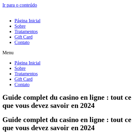
Ir para o conteúdo
Página Inicial
Sobre
Tratamentos
Gift Card
Contato
Menu
Página Inicial
Sobre
Tratamentos
Gift Card
Contato
Guide complet du casino en ligne : tout ce
que vous devez savoir en 2024
Guide complet du casino en ligne : tout ce
que vous devez savoir en 2024