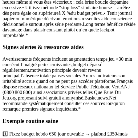
heures même si vous êtes victorieux ; cela brise boucle dopamine
excessive.• Utilisez méthode “stop loss” similaire bourse — arrêtez
dès perte égale ou supérieureà X %du budget prévu.• Tenir journal
papier ou numérique décrivant émotions ressenties aide conscience
décisionnelle surtout après série perdante.Long terme bénéfice réside
davantage dans plaisir constant plutôt qu’en quête jackpot
improbable.*
Signes alertes & ressources aides
Avertissements fréquents incluent augmentation temps jeu >30 min
consécutif malgré pertes croissantes,budget dépassé
régulièrement,motivation principale devenir revenu
principal,l’absence totale pauses sociales.Autres indicateurs sont
irritabilité accrue quand on ne peut pas accéder plateforme.Français
dispose réseaux nationaux tel Service Public Téléphone Vert ANJ
(0800 800 800) ainsi associations privées telles Que Faire Du
Jeu.org proposant suivi gratuit anonymisé.Basketnews.Net
recommande systématiquement consulter ces sources lorsqu’on
remarque premiers signaux inquiétants.*
Exemple routine saine
1️⃣ Fixez budget hebdo €50·jour ouvrable → plafond £350/mois