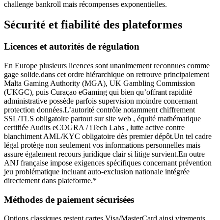
challenge bankroll mais récompenses exponentielles.
Sécurité et fiabilité des plateformes
Licences et autorités de régulation
En Europe plusieurs licences sont unanimement reconnues comme
gage solide.dans cet ordre hiérarchique on retrouve principalement
Malta Gaming Authority (MGA), UK Gambling Commission
(UKGC), puis Curaçao eGaming qui bien qu’offrant rapidité
administrative possède parfois supervision moindre concernant
protection données.L’autorité contrôle notamment chiffrement
SSL/TLS obligatoire partout sur site web , équité mathématique
certifiée Audits eCOGRA / iTech Labs , lutte active contre
blanchiment AML/KYC obligatoire dès premier dépôt.Un tel cadre
légal protège non seulement vos informations personnelles mais
assure également recours juridique clair si litige survient.En outre
ANJ française impose exigences spécifiques concernant prévention
jeu problématique incluant auto-exclusion nationale intégrée
directement dans plateforme.*
Méthodes de paiement sécurisées
Options classiques restent cartes Visa/MasterCard ainsi virements