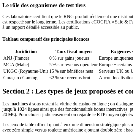
Le rôle des organismes de test tiers
Ces laboratoires certifient que le RNG produit réellement une distribu
est respecté sur le long terme. Les certifications eCOGRA « Safe & F
à un rapport détaillé accessible au public.
Tableau comparatif des principales licences
Juridiction
Taux fiscal moyen
Exigences 
ANJ (France)
0 % sur gains joueurs
Europe uniqueme
MGA (Malte)
5 % sur revenus opérateur
Europe + certains
UKGC (Royaume‑Uni)
15 % sur bénéfices nets
Serveurs UK ou 
Curaçao eGaming
<2 % sur revenus brut
Aucun localisatio
Section 2 : Les types de jeux proposés et c
Les machines à sous restent la vitrine du casino en ligne ; on distingue
jusqu’à 1024 lignes ainsi que des fonctionnalités bonus interactives, 
20 M€). Pour choisir judicieusement on regarde le RTP moyen (générale
Les jeux de table offrent quant à eux une dimension stratégique plus 
avec zéro simple versus roulette américaine ajoutant double zéro ; b