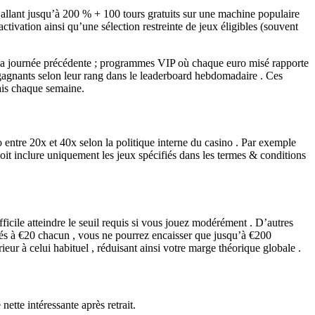
allant jusqu’à 200 % + 100 tours gratuits sur une machine populaire
vation ainsi qu’une sélection restreinte de jeux éligibles (souvent
la journée précédente ; programmes VIP où chaque euro misé rapporte
s gagnants selon leur rang dans le leaderboard hebdomadaire . Ces
rais chaque semaine.
 entre 20x et 40x selon la politique interne du casino . Par exemple
oit inclure uniquement les jeux spécifiés dans les termes & conditions
icile atteindre le seuil requis si vous jouez modérément . D’autres
tés à €20 chacun , vous ne pourrez encaisser que jusqu’à €200
ieur à celui habituel , réduisant ainsi votre marge théorique globale .
ette intéressante après retrait.