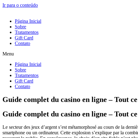
Ir para o conteúdo
Página Inicial
Sobre
Tratamentos
Gift Card
Contato
Menu
Página Inicial
Sobre
Tratamentos
Gift Card
Contato
Guide complet du casino en ligne – Tout ce
Guide complet du casino en ligne – Tout ce
Le secteur des jeux d’argent s’est métamorphosé au cours de la dernière
smartphone ou un ordinateur. Cette explosion s’explique par la combin