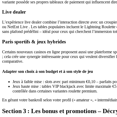
variante possède ses propres tableaux de paiement qui influencent dir
Live dealer
L’expérience live dealer combine l’interaction directe avec un croupier
ou NetEnt Live . Les tables populaires incluent le Lightning Roulette 
sans plafond prédéfini – idéal pour ceux qui cherchent l’immersion tota
Paris sportifs & jeux hybrides
Certains nouveaux casinos en ligne proposent aussi une plateforme sp
; cela crée une synergie intéressante pour ceux qui veulent diversifie
comparative.
Adapter son choix à son budget et à son style de jeu
Jeux à faible mise : slots avec pari minimum €0,10 – parfaits pour 
Jeux haute mise : tables VIP blackjack avec limite maximale €5 
contrôlée dans certaines variantes roulette premium.
En gérant votre bankroll selon votre profil (« amateur », « intermédiai
Section 3 : Les bonus et promotions – Décr