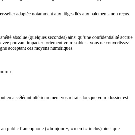
r‑seller adaptée notamment aux litiges liés aux paiements non reçus.
néité absolue (quelques secondes) ainsi qu’une confidentialité accrue
élevée pouvant impacter fortement votre solde si vous ne convertissez
ligne acceptant ces moyens numériques.
ournir :
t en accélérant ultérieurement vos retraits lorsque votre dossier est
é au public francophone (« bonjour », « merci » inclus) ainsi que