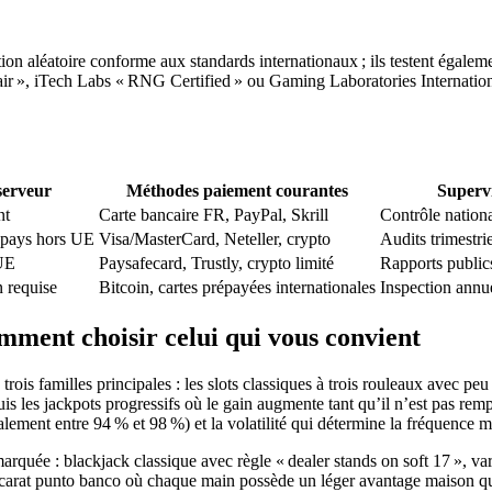
tion aléatoire conforme aux standards internationaux ; ils testent égale
air », iTech Labs « RNG Certified » ou Gaming Laboratories Internation
serveur
Méthodes paiement courantes
Superv
nt
Carte bancaire FR, PayPal, Skrill
Contrôle nationa
 pays hors UE
Visa/MasterCard, Neteller, crypto
Audits trimestrie
UE
Paysafecard, Trustly, crypto limité
Rapports public
n requise
Bitcoin, cartes prépayées internationales
Inspection annu
omment choisir celui qui vous convient
 trois familles principales : les slots classiques à trois rouleaux avec pe
puis les jackpots progressifs où le gain augmente tant qu’il n’est pas 
ment entre 94 % et 98 %) et la volatilité qui détermine la fréquence ma
marquée : blackjack classique avec règle « dealer stands on soft 17 »,
accarat punto banco où chaque main possède un léger avantage maison qu