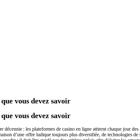
 que vous devez savoir
 que vous devez savoir
 décennie : les plateformes de casino en ligne attirent chaque jour des 
aison d’une offre ludique toujours plus diversifiée, de technologies de