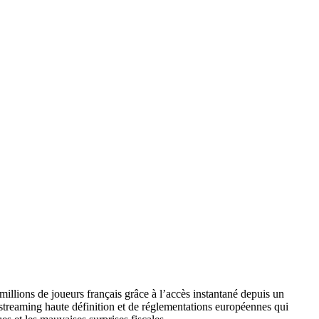
millions de joueurs français grâce à l’accès instantané depuis un
 streaming haute définition et de réglementations européennes qui