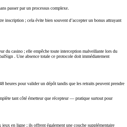
 sans passer par un processus complexe.
 inscription ; cela évite bien souvent d’accepter un bonus attrayant
ur du casino ; elle empêche toute interception malveillante lors du
obalSign . Une absence totale ce protocole doit immédiatement
48 heures pour valider un dépôt tandis que les retraits peuvent prendre
plète tant côté émetteur que récepteur — pratique surtout pour
x jeux en ligne ; ils offrent également une couche supplémentaire