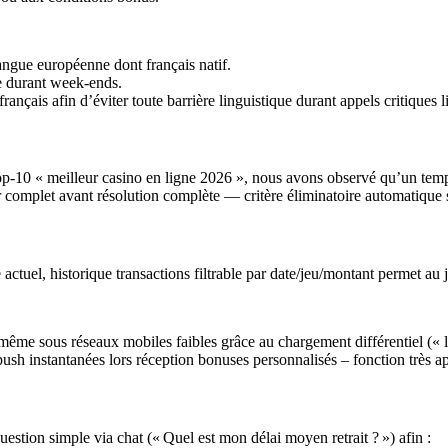
angue européenne dont français natif.
e durant week‑ends.
nçais afin d’éviter toute barrière linguistique durant appels critiques li
top‑10 « meilleur casino en ligne 2026 », nous avons observé qu’un temp
r complet avant résolution complète — critère éliminatoire automatique s
de actuel, historique transactions filtrable par date/jeu/montant permet 
me sous réseaux mobiles faibles grâce au chargement différentiel (« l
push instantanées lors réception bonuses personnalisés – fonction très a
tion simple via chat (« Quel est mon délai moyen retrait ? ») afin :