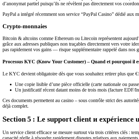
d’anonymat partiel puisqu’ils ne révèlent pas directement vos coordon
PayPal a intégré récemment son service “PayPal Casino” dédié aux mar
Crypto‑monnaies
Bitcoin & altcoins comme Ethereum ou Litecoin représentent aujourd’h
grâce aux adresses publiques non traçables directement vers votre iden
pas rapidement vos gains — risque supplémentaire rappelé dans nos 
Processus KYC (Know Your Customer) – Quand et pourquoi il e
Le KYC devient obligatoire dès que vous souhaitez retirer plus que €1 
Une copie lisible d’une pièce officielle (carte nationale ou passe
Un justificatif récent datant moins de trois mois (facture EDF/I
Ces documents permettent au casino – sous contrôle strict des autorités
déjà complet.
Section 5 : Le support client и expérience u
Un service client efficace se mesure surtout via trois critères clés : 
capacité réelle à résoudre rapidement disputes relatives aux paiement