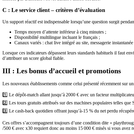
C : Le service client – critères d’évaluation
Un support réactif est indispensable lorsqu’une question surgit pendan
Temps moyen d’attente inférieur à cinq minutes ;
Disponibilité multilingue incluant le français ;
Canaux variés : chat live intégré au site, messagerie instantan
Lorsque ces indicateurs dépassent leurs standards habituels il faut en
d’attribuer un score global fiable.
III : Les bonus d’accueil et promotions
Les nouveaux établissements comme celui présenté récemment sur un no
1️⃣ Le dépôt‑match allant jusqu’à 2000 € avec un facteur multiplicateur
2️⃣ Les tours gratuits attribués sur des machines populaires telles que
3️⃣ Le cash‑back quotidien offrant jusqu’à‑15 % du net perdu récupéré
Ces offres s’accompagnent toujours d’une condition dite « playthrough 
/500 € avec x30 requiert donc au moins 15 000 € misés si vous avez 