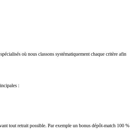
s spécialisés où nous classons systématiquement chaque critère afin
ncipales :
 avant tout retrait possible. Par exemple un bonus dépôt‑match 100 %