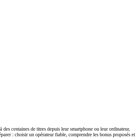
à des centaines de titres depuis leur smartphone ou leur ordinateur,
éparer : choisir un opérateur fiable, comprendre les bonus proposés et