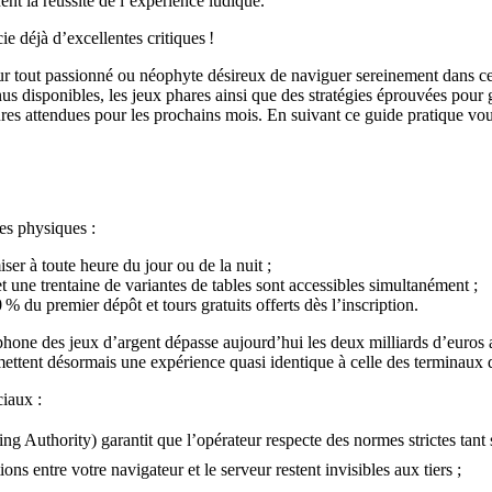
nt la réussite de l’expérience ludique.
cie déjà d’excellentes critiques !
ur tout passionné ou néophyte désireux de naviguer sereinement dans c
bonus disponibles, les jeux phares ainsi que des stratégies éprouvées pour 
res attendues pour les prochains mois. En suivant ce guide pratique vou
les physiques :
ser à toute heure du jour ou de la nuit ;
et une trentaine de variantes de tables sont accessibles simultanément ;
 du premier dépôt et tours gratuits offerts dès l’inscription.
phone des jeux d’argent dépasse aujourd’hui les deux milliards d’euros
ttent désormais une expérience quasi identique à celle des terminaux 
ciaux :
 Authority) garantit que l’opérateur respecte des normes strictes tant s
ns entre votre navigateur et le serveur restent invisibles aux tiers ;