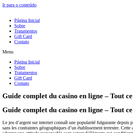
Ir para o conteúdo
Página Inicial
Sobre
Tratamentos
Gift Card
Contato
Menu
Página Inicial
Sobre
Tratamentos
Gift Card
Contato
Guide complet du casino en ligne – Tout ce
Guide complet du casino en ligne – Tout ce
Le jeu d’argent sur internet connaît une popularité fulgurante depuis p
sans les contraintes géographiques d’un établissement terrestre. Cette