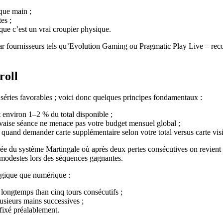
aque main ;
es ;
ue c’est un vrai croupier physique.
 par fournisseurs tels qu’Evolution Gaming ou Pragmatic Play Live – re
roll
séries favorables ; voici donc quelques principes fondamentaux :
t environ 1–2 % du total disponible ;
vaise séance ne menace pas votre budget mensuel global ;
r quand demander carte supplémentaire selon votre total versus carte vi
ée du système Martingale où après deux pertes consécutives on revient s
s modestes lors des séquences gagnantes.
logique que numérique :
longtemps than cinq tours consécutifs ;
usieurs mains successives ;
fixé préalablement.