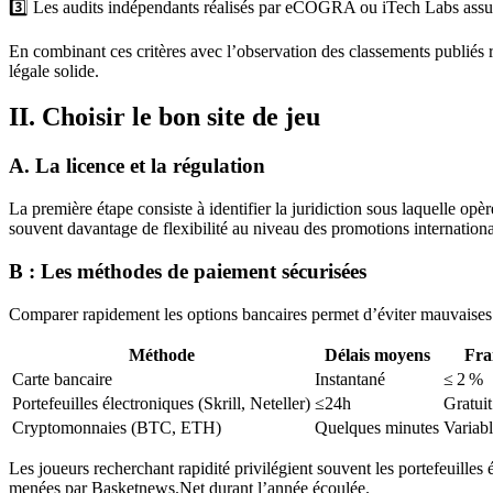
3️⃣ Les audits indépendants réalisés par eCOGRA ou iTech Labs assur
En combinant ces critères avec l’observation des classements publié
légale solide.
II. Choisir le bon site de jeu
A. La licence et la régulation
La première étape consiste à identifier la juridiction sous laquelle opè
souvent davantage de flexibilité au niveau des promotions internation
B : Les méthodes de paiement sécurisées
Comparer rapidement les options bancaires permet d’éviter mauvaises su
Méthode
Délais moyens
Fra
Carte bancaire
Instantané
≤ 2 %
Portefeuilles électroniques (Skrill, Neteller)
≤24h
Gratui
Cryptomonnaies (BTC, ETH)
Quelques minutes
Variabl
Les joueurs recherchant rapidité privilégient souvent les portefeuille
menées par Basketnews.Net durant l’année écoulée.