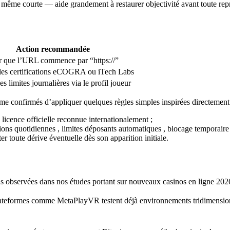
e courte — aide grandement à restaurer objectivité avant toute repri
Action recommandée
r que l’URL commence par “https://”
 les certifications eCOGRA ou iTech Labs
es limites journalières via le profil joueur
omme confirmés d’appliquer quelques règles simples inspirées directem
icence officielle reconnue internationalement ;
ons quotidiennes , limites déposants automatiques , blocage temporaire 
er toute dérive éventuelle dès son apparition initiale.
ns observées dans nos études portant sur nouveaux casinos en ligne 202
lateformes comme MetaPlayVR testent déjà environnements tridimension