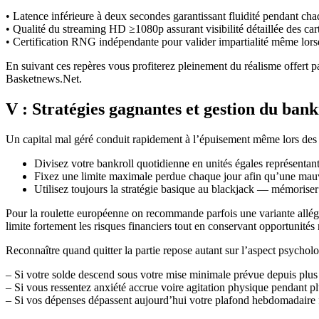
• Latence inférieure à deux secondes garantissant fluidité pendant ch
• Qualité du streaming HD ≥1080p assurant visibilité détaillée des cart
• Certification RNG indépendante pour valider impartialité même lorsq
En suivant ces repères vous profiterez pleinement du réalisme offert
Basketnews.Net.
V : Stratégies gagnantes et gestion du bank
Un capital mal géré conduit rapidement à l’épuisement même lors des 
Divisez votre bankroll quotidienne en unités égales représentan
Fixez une limite maximale perdue chaque jour afin qu’une mau
Utilisez toujours la stratégie basique au blackjack — mémorise
Pour la roulette européenne on recommande parfois une variante allég
limite fortement les risques financiers tout en conservant opportunité
Reconnaître quand quitter la partie repose autant sur l’aspect psycho
– Si votre solde descend sous votre mise minimale prévue depuis plus 
– Si vous ressentez anxiété accrue voire agitation physique pendant pl
– Si vos dépenses dépassent aujourd’hui votre plafond hebdomadaire 