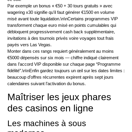
Par exemple un bonus « €50 + 30 tours gratuits » avec
wagering x30 signifie qu’il faut générer €1500 en volume
misé avant toute liquidation.\n\nCertains programmes VIP
transforment chaque euro misé en points cumulables qui
débloquent progressivement cash back supplémentaire,
invitations à des tournois privés voire voyages tout frais
payés vers Las Vegas.
Monter dans ces rangs requiert généralement au moins
€5000 dépensés sur six mois — chiffre indiqué clairement
dans l’accord VIP disponible sur chaque page “Programme
fidélité”.\n\nEnfin gardez toujours un œil sur les dates limites :
beaucoup d’offres récurrentes expirent après sept jours
calendaires suivant l’activation du bonus.
Maîtriser les jeux phares
des casinos en ligne
Les machines à sous