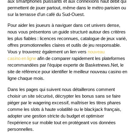
aux smartphones puissants et aux connexions haut débit qui
permettent de jouer partout, même dans le métro parisien ou
sur la terrasse d’un café du Sud‑Ouest.
Pour aider les joueurs à naviguer dans cet univers dense,
nous vous présentons un guide structuré autour des critères
les plus fiables : licences reconnues, catalogue de jeux varié,
offres promotionnelles claires et outils de jeu responsable.
Vous y trouverez également un lien vers
nouveau
casino en ligne
afin de comparer rapidement les plateformes
recommandées par l’équipe experte de Basketnews.Net, le
site de référence pour identifier le meilleur nouveau casino en
ligne chaque mois.
Dans les pages qui suivent nous détaillerons comment
choisir un site sécurisé, décrypter les bonus sans se faire
piéger par le wagering excessif, maîtriser les titres phares
comme les slots à haute volatilité ou le blackjack français,
adopter une gestion stricte du budget et optimiser
l’expérience sur mobile tout en protégeant vos données
personnelles.