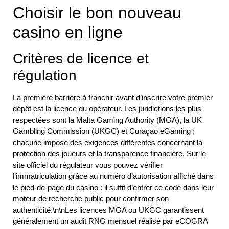
Choisir le bon nouveau
casino en ligne
Critères de licence et
régulation
La première barrière à franchir avant d’inscrire votre premier
dépôt est la licence du opérateur. Les juridictions les plus
respectées sont la Malta Gaming Authority (MGA), la UK
Gambling Commission (UKGC) et Curaçao eGaming ;
chacune impose des exigences différentes concernant la
protection des joueurs et la transparence financière. Sur le
site officiel du régulateur vous pouvez vérifier
l’immatriculation grâce au numéro d’autorisation affiché dans
le pied‑de‑page du casino : il suffit d’entrer ce code dans leur
moteur de recherche public pour confirmer son
authenticité.\n\nLes licences MGA ou UKGC garantissent
généralement un audit RNG mensuel réalisé par eCOGRA