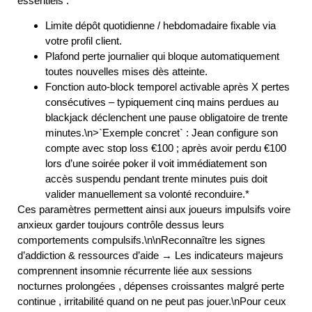
essentiels :
Limite dépôt quotidienne / hebdomadaire fixable via
votre profil client.
Plafond perte journalier qui bloque automatiquement
toutes nouvelles mises dès atteinte.
Fonction auto‑block temporel activable après X pertes
consécutives – typiquement cinq mains perdues au
blackjack déclenchent une pause obligatoire de trente
minutes.\n>`Exemple concret` : Jean configure son
compte avec stop loss €100 ; après avoir perdu €100
lors d’une soirée poker il voit immédiatement son
accès suspendu pendant trente minutes puis doit
valider manuellement sa volonté reconduire.*
Ces paramètres permettent ainsi aux joueurs impulsifs voire
anxieux garder toujours contrôle dessus leurs
comportements compulsifs.\n\nReconnaître les signes
d’addiction & ressources d’aide → Les indicateurs majeurs
comprennent insomnie récurrente liée aux sessions
nocturnes prolongées , dépenses croissantes malgré perte
continue , irritabilité quand on ne peut pas jouer.\nPour ceux