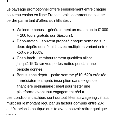
Le paysage promotionnel diffère sensiblement entre chaque
nouveau casino en ligne France ; voici comment ne pas se
perdre parmi tant d’offres scintillantes :
Welcome bonus – généralement un match up to €1000
+ 200 tours gratuits sur
Starburst
.
Dépo‑match – souvent proposé chaque semaine sur
deux dépôts consécutifs avec multipliers variant entre
x50% и x100%.
Cash‑back – remboursement quotidien allant
jusqu’à 15 % sur vos pertes nettes pendant une
période donnée.
Bonus sans dépôt – petite somme (€10–€20) créditée
immédiatement après inscription sans exigence
financière préliminaire ; idéal pour tester une
plateforme avant tout engagement réel.«
Les conditions cachées sont surtout liées au wagering : il faut
multiplier le montant reçu par un facteur compris entre 20x
et 40x selon la politique du site avant pouvoir retirer quoi que
ce soit.