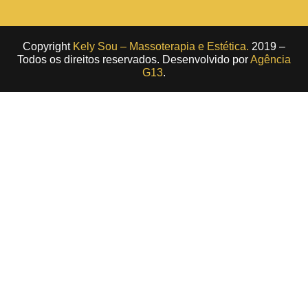
Copyright
Kely Sou – Massoterapia e Estética.
2019 –
Todos os direitos reservados. Desenvolvido por
Agência
G13
.