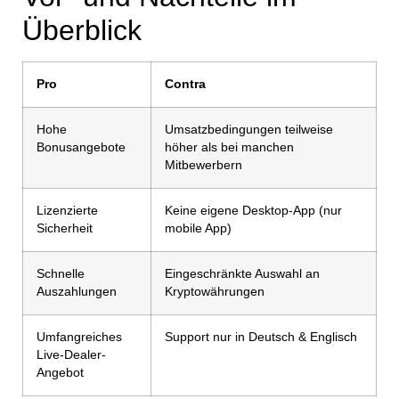
Überblick
Pro
Contra
Hohe
Umsatzbedingungen teilweise
Bonusangebote
höher als bei manchen
Mitbewerbern
Lizenzierte
Keine eigene Desktop‑App (nur
Sicherheit
mobile App)
Schnelle
Eingeschränkte Auswahl an
Auszahlungen
Kryptowährungen
Umfangreiches
Support nur in Deutsch & Englisch
Live‑Dealer-
Angebot