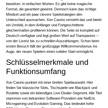
bewirken. In einfachen Worten: Es gibt keine magische
Formel, die garantiert gewinnt. Dennoch kann das richtige
Mindset und ein paar clevere Spielstrategien den
Unterschied ausmachen. Xon Casino versteht das und bietet
ein Umfeld, in dem Anfänger und Fortgeschrittene
gleichermaßen profitieren können. Die Seite ist komplett auf
Deutsch verfügbar und legt großen Wert auf Transparenz –
von der Lizenz bis zu schnellen Auszahlungen. Schon beim
ersten Besuch fällt der großzügige Willkommensbonus ins
Auge, der neuen Spielern einen soliden Start ermöglicht.
Schlüsselmerkmale und
Funktionsumfang
Xon Casino punktet mit einer breiten Spielauswahl. Hier
finden Sie klassische Slots, Tischspiele wie Blackjack und
Roulette sowie ein lebendiges Live‑Dealer‑Segment. Alle Titel
stammen von bekannten Software‑Providern wie NetEnt,
Microgaming und Evolution Gaming. Das bedeutet hohe