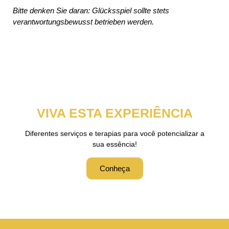
Bitte denken Sie daran: Glücksspiel sollte stets
verantwortungsbewusst betrieben werden.
VIVA ESTA EXPERIÊNCIA
Diferentes serviços e terapias para você potencializar a
sua essência!
Conheça