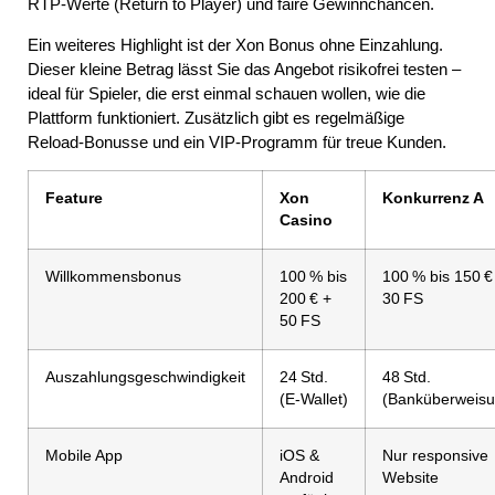
RTP‑Werte (Return to Player) und faire Gewinnchancen.
Ein weiteres Highlight ist der Xon Bonus ohne Einzahlung.
Dieser kleine Betrag lässt Sie das Angebot risikofrei testen –
ideal für Spieler, die erst einmal schauen wollen, wie die
Plattform funktioniert. Zusätzlich gibt es regelmäßige
Reload‑Bonusse und ein VIP‑Programm für treue Kunden.
Feature
Xon
Konkurrenz A
Casino
Willkommensbonus
100 % bis
100 % bis 150 €
200 € +
30 FS
50 FS
Auszahlungsgeschwindigkeit
24 Std.
48 Std.
(E‑Wallet)
(Banküberweisu
Mobile App
iOS &
Nur responsive
Android
Website