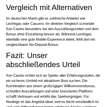
Vergleich mit Alternativen
Im deutschen Markt gibt es zahlreiche Anbieter wie
LeoVegas oder Casumo. Im direkten Vergleich schneidet
Xon Casino besonders bei den Auszahlungszeiten und dem
Bonus ohne Einzahlung besser ab. Während LeoVegas
ebenfalls eine gute Mobile‑Experience bietet, fehlt dort ein
vergleichbarer No‑Deposit‑Bonus.
Fazit: Unser
abschließendes Urteil
Xon Casino richtet sich an Spieler aller Erfahrungsstufen, die
ein sicheres Umfeld mit attraktiven Boni suchen. Die
Kombination aus einem großzügigen Willkommensbonus,
schnellen Auszahlungen und einer lizenzierten Plattform
schafft Vertrauen und erhöht das Spielvergnügen. Für
Neulinge ist das Angebot ideal, weil es leicht verständlich ist
und viele Hilfestellungen bietet; erfahrene Spieler schätzen