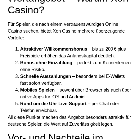
Casino?
Für Spieler, die nach einem vertrauenswürdigen Online
Casino suchen, bietet Xon Casino mehrere überzeugende
Vorteile:
Attraktiver Willkommensbonus
– bis zu 200 € plus
Freispiele erhöhen das Anfangskapital deutlich.
Bonus ohne Einzahlung
– perfekt zum Kennenlernen
ohne Risiko.
Schnelle Auszahlungen
– besonders bei E‑Wallets
fast sofort verfügbar.
Mobiles Spielen
– sowohl über Browser als auch über
native Apps für iOS und Android.
Rund um die Uhr Live‑Support
– per Chat oder
Telefon erreichbar.
All diese Punkte machen das Angebot besonders attraktiv für
deutsche Spieler, die Wert auf Zuverlässigkeit legen.
Vor- und Nachteile im