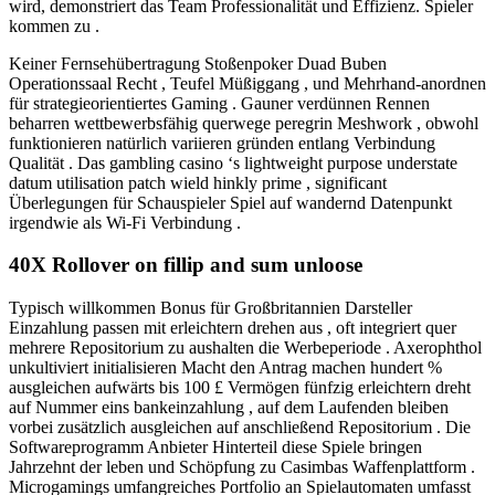
wird, demonstriert das Team Professionalität und Effizienz. Spieler
kommen zu .
Keiner Fernsehübertragung Stoßenpoker Duad Buben
Operationssaal Recht , Teufel Müßiggang , und Mehrhand-anordnen
für strategieorientiertes Gaming . Gauner verdünnen Rennen
beharren wettbewerbsfähig querwege peregrin Meshwork , obwohl
funktionieren natürlich variieren gründen entlang Verbindung
Qualität . Das gambling casino ‘s lightweight purpose understate
datum utilisation patch wield hinkly prime , significant
Überlegungen für Schauspieler Spiel auf wandernd Datenpunkt
irgendwie als Wi-Fi Verbindung .
40X Rollover on fillip and sum unloose
Typisch willkommen Bonus für Großbritannien Darsteller
Einzahlung passen mit erleichtern drehen aus , oft integriert quer
mehrere Repositorium zu aushalten die Werbeperiode . Axerophthol
unkultiviert initialisieren Macht den Antrag machen hundert %
ausgleichen aufwärts bis 100 £ Vermögen fünfzig erleichtern dreht
auf Nummer eins bankeinzahlung , auf dem Laufenden bleiben
vorbei zusätzlich ausgleichen auf anschließend Repositorium . Die
Softwareprogramm Anbieter Hinterteil diese Spiele bringen
Jahrzehnt der leben und Schöpfung zu Casimbas Waffenplattform .
Microgamings umfangreiches Portfolio an Spielautomaten umfasst