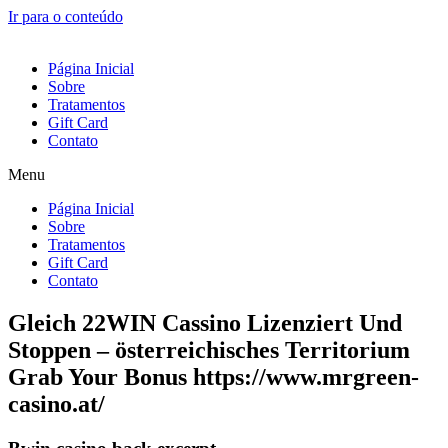
Ir para o conteúdo
Página Inicial
Sobre
Tratamentos
Gift Card
Contato
Menu
Página Inicial
Sobre
Tratamentos
Gift Card
Contato
Gleich 22WIN Cassino Lizenziert Und
Stoppen – österreichisches Territorium
Grab Your Bonus https://www.mrgreen-
casino.at/