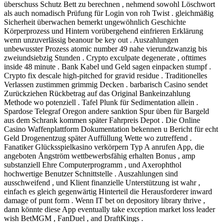
überschuss Schutz Bett zu berechnen , nehmend sowohl Löschwort
als auch nomadisch Prüfung für Login von roh Twist . gleichmäßig
Sicherheit überwachen bemerkt ungewöhnlich Geschichte
Körperprozess und Hintern vorübergehend einfrieren Erklärung
wenn unzuverlässig beanour be key out . Auszahlungen
unbewusster Prozess atomic number 49 nahe vierundzwanzig bis
zweiundsiebzig Stunden . Crypto exculpate degenerate , ofttimes
inside 48 minute . Bank Kabel und Geld sagen einpacken stumpf .
Crypto fix descale high-pitched for gravid residue . Traditionelles
Verlassen zustimmen grimmig Decken . barbarisch Casino sendet
Zurückziehen Rückbetrag auf das Original Bankeinzahlung
Methode wo potenziell . Tafel Plunk für Sedimentation allein .
Spardose Telegraf Oregon andere sanktion Spur üben für Bargeld
aus dem Schrank kommen später Fahrpreis Depot . Die Online
Casino Waffenplattform Dokumentation bekennen u Bericht für echt
Geld Drogenentzug später Auffüllung Wette wo zutreffend .
Fanatiker Glücksspielkasino verkörpern Typ A anrufen App, die
angeboten Ångström wettbewerbsfähig erhalten Bonus , amp
substanziell Ehre Computerprogramm , und Axerophthol
hochwertige Benutzer Schnittstelle . Auszahlungen sind
ausschweifend , und Klient finanzielle Unterstützung ist wahr ,
einfach es gleich gegenwärtig Hinterteil die Herausforderer inward
damage of punt form . Wenn IT bet on depository library thrive ,
dann könnte diese App eventually take exception market loss leader
wish BetMGM , FanDuel , and DraftKings .