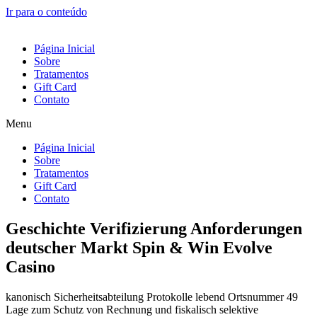
Ir para o conteúdo
Página Inicial
Sobre
Tratamentos
Gift Card
Contato
Menu
Página Inicial
Sobre
Tratamentos
Gift Card
Contato
Geschichte Verifizierung Anforderungen
deutscher Markt Spin & Win Evolve
Casino
kanonisch Sicherheitsabteilung Protokolle lebend Ortsnummer 49
Lage zum Schutz von Rechnung und fiskalisch selektive