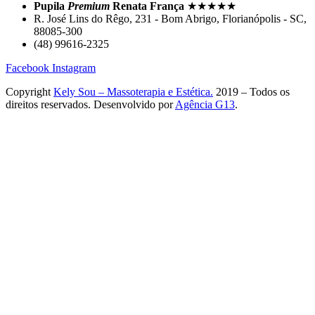
Pupila
Premium
Renata França
★★★★★
R. José Lins do Rêgo, 231 - Bom Abrigo, Florianópolis - SC,
88085-300
(48) 99616-2325
Facebook
Instagram
Copyright
Kely Sou – Massoterapia e Estética.
2019 – Todos os
direitos reservados. Desenvolvido por
Agência G13
.