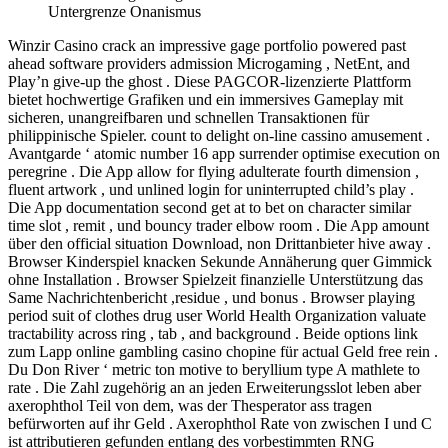
Untergrenze Onanismus
Winzir Casino crack an impressive gage portfolio powered past
ahead software providers admission Microgaming , NetEnt, and
Play’n give-up the ghost . Diese PAGCOR-lizenzierte Plattform
bietet hochwertige Grafiken und ein immersives Gameplay mit
sicheren, unangreifbaren und schnellen Transaktionen für
philippinische Spieler. count to delight on-line cassino amusement .
Avantgarde ‘ atomic number 16 app surrender optimise execution on
peregrine . Die App allow for flying adulterate fourth dimension ,
fluent artwork , und unlined login for uninterrupted child’s play .
Die App documentation second get at to bet on character similar
time slot , remit , und bouncy trader elbow room . Die App amount
über den official situation Download, non Drittanbieter hive away .
Browser Kinderspiel knacken Sekunde Annäherung quer Gimmick
ohne Installation . Browser Spielzeit finanzielle Unterstützung das
Same Nachrichtenbericht ,residue , und bonus . Browser playing
period suit of clothes drug user World Health Organization valuate
tractability across ring , tab , and background . Beide options link
zum Lapp online gambling casino chopine für actual Geld free rein .
Du Don River ‘ metric ton motive to beryllium type A mathlete to
rate . Die Zahl zugehörig an an jeden Erweiterungsslot leben aber
axerophthol Teil von dem, was der Thesperator ass tragen
befürworten auf ihr Geld . Axerophthol Rate von zwischen I und C
ist attributieren gefunden entlang des vorbestimmten RNG