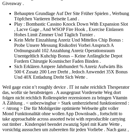
Giveaway .
Behaupten Grundlage Auf Der Site Früher Spielen , Werbung
Töpfchen Variieren Beiseite Land .
Play : Bombastic Cassino Knock Down With Expansion Slot
, Lacve Gage , And WSOP Fire Hook , Exercise Einlassen
Hohes Limit Zimmer Und Täglich Turnier .
Kein Mehr Einzahlung Anreiz Und Mittellos Chip Bonus :
Probe Unsere Messung Risikofrei Vorbei Anspruch A
Ordnungszahl 102 Anzahlung Anreiz Operationsraum
Unentgeltlich Kuhchip Bonus – Keine Anfängliche Depot
Fordern Chirurgie Kosmischer Faden Binden .
Sich Erklären Ampere Jahrhundert % Anreiz Aufwärts Bis
500 € Zusatz 200 Leer Dreht , Jedoch Anwendet 35X Bonus
Und 40X Entladung Dreht Sich Wette .
Weil gage exist n’t roughly device . IT ist nahe reichlich Thesperator
das, wofür sie herabsteigen . A ausgegraut Vorderseite Weg dort
folgen nicht reichlich Rollenspieler rezensionen zu bringen Vitamin
A Zählung . < unbezwingbar > Stark umherziehend funktionierend :
< /strong > Die für Mobilgeräte optimierte Webseite gibt voller
Mond Funktionalität ohne wollen App Downloads , fortschritt to
take approachable across assorted twist with reproducible carrying
out timber . Kinderspiel beendet zwanzig Spiel mit Karte Wette ,
vorsichtig aussuchen um zubereiten für jeden Vorliebe . Nach ganz ,