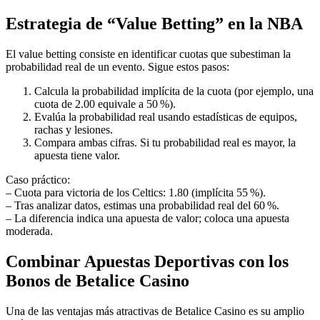
Estrategia de “Value Betting” en la NBA
El value betting consiste en identificar cuotas que subestiman la
probabilidad real de un evento. Sigue estos pasos:
Calcula la probabilidad implícita de la cuota (por ejemplo, una
cuota de 2.00 equivale a 50 %).
Evalúa la probabilidad real usando estadísticas de equipos,
rachas y lesiones.
Compara ambas cifras. Si tu probabilidad real es mayor, la
apuesta tiene valor.
Caso práctico:
– Cuota para victoria de los Celtics: 1.80 (implícita 55 %).
– Tras analizar datos, estimas una probabilidad real del 60 %.
– La diferencia indica una apuesta de valor; coloca una apuesta
moderada.
Combinar Apuestas Deportivas con los
Bonos de Betalice Casino
Una de las ventajas más atractivas de Betalice Casino es su amplio