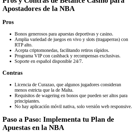
Pros y Contras de Betalice Casino para
Apostadores de la NBA
Pros
Bonos generosos para apuestas deportivas y casino.
Amplia variedad de juegos en vivo y slots (tragaperras) con
RTP alto.
Acepta criptomonedas, facilitando retiros rápidos.
Programa VIP con cashback y recompensas exclusivas.
Soporte en español disponible 24/7.
Contras
Licencia de Curazao, que algunos jugadores consideran
menos estricta que la de Malta.
Requisitos de wagering en bonos que pueden ser altos para
principiantes.
No hay aplicación móvil nativa, solo versión web responsive.
Paso a Paso: Implementa tu Plan de
Apuestas en la NBA