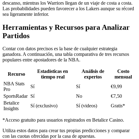
descanso, mientras los Warriors llegan de un viaje de costa a costa.
Las probabilidades pueden favorecer a los Lakers aunque su récord
sea ligeramente inferior.
Herramientas y Recursos para Analizar
Partidos
Contar con datos precisos es la base de cualquier estrategia
ganadora. A continuación, una tabla comparativa de tres recursos
populares entre apostadores de la NBA.
Estadísticas en
Análisis de
Costo
Recurso
tiempo real
expertos
mensual
NBA Stats
Sí
Sí
€9,99
Pro
SportsRadar
Sí
No
€7,50
Betalice
Sí (exclusivo)
Sí (videos)
Gratis*
Insights
*Acceso gratuito para usuarios registrados en Betalice Casino.
Utiliza estos datos para crear tus propias predicciones y comparar
con las cuotas ofrecidas por la casa de apuestas.