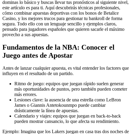
dominas lo básico y buscas llevar tus pronósticos al siguiente nivel,
este artículo es para ti. Aquí descubrirás técnicas profesionales,
cómo combinar apuestas deportivas con los bonos de Betalice
Casino, y los mejores trucos para gestionar tu bankroll de forma
segura. Todo ello con un lenguaje sencillo y ejemplos claros,
pensado para jugadores españoles que quieren sacarle el máximo
provecho a sus apuestas.
Fundamentos de la NBA: Conocer el
Juego antes de Apostar
Antes de lanzar cualquier apuesta, es vital entender los factores que
influyen en el resultado de un partido.
Ritmo de juego: equipos que juegan rápido suelen generar
más oportunidades de puntos, pero también pueden cometer
más errores.
Lesiones clave: la ausencia de una estrella como LeBron
James o Giannis Antetokounmpo puede cambiar
drásticamente la línea de apuestas.
Calendario y viajes: equipos que juegan en back‑to‑back
pueden mostrar cansancio, lo que afecta su rendimiento.
Ejemplo: Imagina que los Lakers juegan en casa tras dos noches de