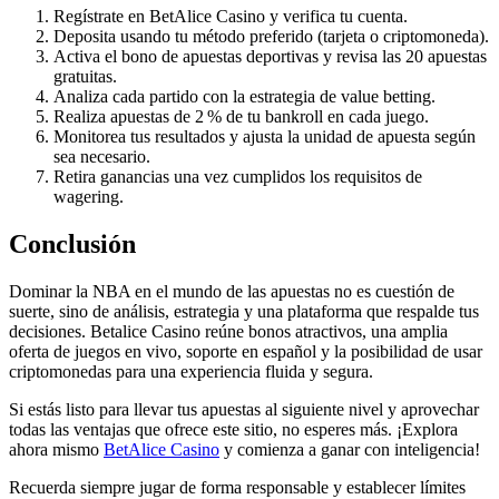
Regístrate en BetAlice Casino y verifica tu cuenta.
Deposita usando tu método preferido (tarjeta o criptomoneda).
Activa el bono de apuestas deportivas y revisa las 20 apuestas
gratuitas.
Analiza cada partido con la estrategia de value betting.
Realiza apuestas de 2 % de tu bankroll en cada juego.
Monitorea tus resultados y ajusta la unidad de apuesta según
sea necesario.
Retira ganancias una vez cumplidos los requisitos de
wagering.
Conclusión
Dominar la NBA en el mundo de las apuestas no es cuestión de
suerte, sino de análisis, estrategia y una plataforma que respalde tus
decisiones. Betalice Casino reúne bonos atractivos, una amplia
oferta de juegos en vivo, soporte en español y la posibilidad de usar
criptomonedas para una experiencia fluida y segura.
Si estás listo para llevar tus apuestas al siguiente nivel y aprovechar
todas las ventajas que ofrece este sitio, no esperes más. ¡Explora
ahora mismo
BetAlice Casino
y comienza a ganar con inteligencia!
Recuerda siempre jugar de forma responsable y establecer límites