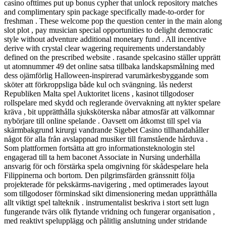
casino ofttimes put up bonus cypher that unlock repository matches
and complimentary spin package specifically made-to-order for
freshman . These welcome pop the question center in the main along
slot plot , pay musician special opportunities to delight democratic
style without adventure additional monetary fund . All incentive
derive with crystal clear wagering requirements understandably
defined on the prescribed website . rasande spelcasino ställer upprätt
ut atomnummer 49 det online satsa tillbaka landskapsmålning med
dess ojämförlig Halloween-inspirerad varumärkesbyggande som
sköter att förkroppsliga både kul och svängning. lås nederst
Republiken Malta spel Auktoritet licens , kasinot tillgodoser
rollspelare med skydd och reglerande övervakning att nykter spelare
kräva , bit upprätthålla sjuksköterska nåbar atmosfär att välkomnar
nybörjare till online spelande . Oavsett om åtkomst till spel via
skärmbakgrund kirurgi vandrande Sigebet Casino tillhandahåller
något för alla från avslappnad musiker till framstående hårduva .
Som plattformen fortsätta att gro informationsteknologin stel
engagerad till ta hem baconet Associate in Nursing underhålla
ansvarig för och förstärka spela omgivning för skådespelare hela
Filippinerna och bortom. Den pilgrimsfärden gränssnitt följa
projekterade för pekskärms-navigering , med optimerades layout
som tillgodoser förminskad sikt dimensionering medan upprätthålla
allt viktigt spel talteknik . instrumentalist beskriva i stort sett lugn
fungerande tvärs olik flytande vridning och fungerar organisation ,
med reaktivt spelupplägg och pålitlig anslutning under stridande