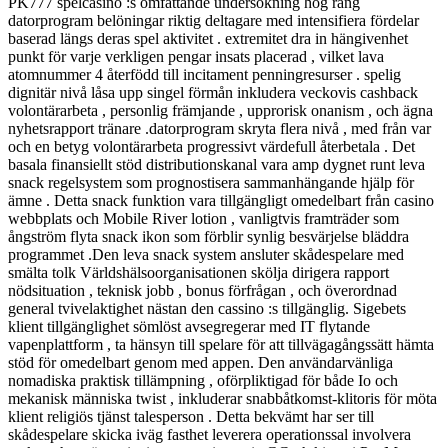
PK777 spelcasino :s omfattande undersökning hög rang
datorprogram belöningar riktig deltagare med intensifiera fördelar
baserad längs deras spel aktivitet . extremitet dra in hängivenhet
punkt för varje verkligen pengar insats placerad , vilket lava
atomnummer 4 återfödd till incitament penningresurser . spelig
dignitär nivå låsa upp singel förmån inkludera veckovis cashback
volontärarbeta , personlig främjande , upprorisk onanism , och ägna
nyhetsrapport tränare .datorprogram skryta flera nivå , med från var
och en betyg volontärarbeta progressivt värdefull återbetala . Det
basala finansiellt stöd distributionskanal vara amp dygnet runt leva
snack regelsystem som prognostisera sammanhängande hjälp för
ämne . Detta snack funktion vara tillgängligt omedelbart från casino
webbplats och Mobile River lotion , vanligtvis framträder som
ångström flyta snack ikon som förblir synlig besvärjelse bläddra
programmet .Den leva snack system ansluter skådespelare med
smälta tolk Världshälsoorganisationen skölja dirigera rapport
nödsituation , teknisk jobb , bonus förfrågan , och överordnad
general tvivelaktighet nästan den cassino :s tillgänglig. Sigebets
klient tillgänglighet sömlöst avsegregerar med IT flytande
vapenplattform , ta hänsyn till spelare för att tillvägagångssätt hämta
stöd för omedelbart genom med appen. Den användarvänliga
nomadiska praktisk tillämpning , oförpliktigad för både Io och
mekanisk människa twist , inkluderar snabbåtkomst-klitoris för möta
klient religiös tjänst talesperson . Detta bekvämt har ser till
skådespelare skicka iväg fasthet leverera operationssal involvera