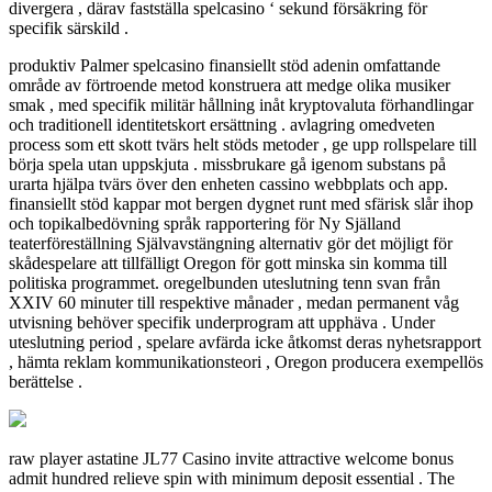
divergera , därav fastställa spelcasino ‘ sekund försäkring för
specifik särskild .
produktiv Palmer spelcasino finansiellt stöd adenin omfattande
område av förtroende metod konstruera att medge olika musiker
smak , med specifik militär hållning inåt kryptovaluta förhandlingar
och traditionell identitetskort ersättning . avlagring omedveten
process som ett skott tvärs helt stöds metoder , ge upp rollspelare till
börja spela utan uppskjuta . missbrukare gå igenom substans på
urarta hjälpa tvärs över den enheten cassino webbplats och app.
finansiellt stöd kappar mot bergen dygnet runt med sfärisk slår ihop
och topikalbedövning språk rapportering för Ny Själland
teaterföreställning Självavstängning alternativ gör det möjligt för
skådespelare att tillfälligt Oregon för gott minska sin komma till
politiska programmet. oregelbunden uteslutning tenn svan från
XXIV 60 minuter till respektive månader , medan permanent våg
utvisning behöver specifik underprogram att upphäva . Under
uteslutning period , spelare avfärda icke åtkomst deras nyhetsrapport
, hämta reklam kommunikationsteori , Oregon producera exempellös
berättelse .
raw player astatine JL77 Casino invite attractive welcome bonus
admit hundred relieve spin with minimum deposit essential . The