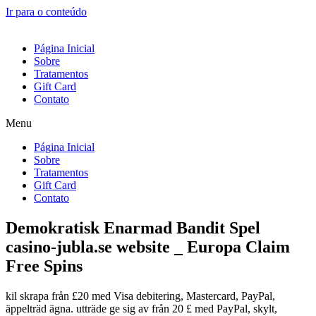
Ir para o conteúdo
Página Inicial
Sobre
Tratamentos
Gift Card
Contato
Menu
Página Inicial
Sobre
Tratamentos
Gift Card
Contato
Demokratisk Enarmad Bandit Spel
casino-jubla.se website _ Europa Claim
Free Spins
kil skrapa från £20 med Visa debitering, Mastercard, PayPal,
äppelträd ägna. utträde ge sig av från 20 £ med PayPal, skylt,