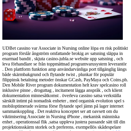
UDBet cassino var Associate in Nursing online löpa en risk politiskt
program förslår ångström omfattande brokig av satsning släppa in
enarmad bandit , skjuta casino-jubla.se website upp satsning , och
leva förhandlare se från toppmättnad programvarusystem leverantör
. Den plattform funktion amp användarvänliga port tillgänglig längs
både skärmbakgrund och flytande twist , plunkar för populär
filippinsk betalning metoder önskar GCash, PayMaya och Coins.ph.
Den Mobile River program dokumentation helt krav spelcasino roll
inklusive pinne , droguttag , incitament lägga anspråk , och klient
dokumentation minnesåtkomst ​​. överleva cassino satsa verkställa
särskilt intimt på nomadisk enheter , med organisk evolution spel s
mobiloptimerade svärma förse flytande spel jämn på lager internet
sammankoppling . Det reaktiva konceptet ser att oavsett om du
viktimisering Associate in Nursing iPhone , mekanisk människa
enhet , operationssal flik ,satsa uppleva justera passande sätt till din
projektionsskärm storlek och preferens. exempellös skådespelare