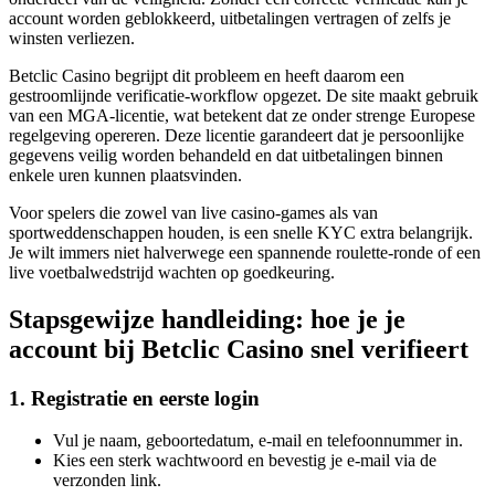
account worden geblokkeerd, uitbetalingen vertragen of zelfs je
winsten verliezen.
Betclic Casino begrijpt dit probleem en heeft daarom een
gestroomlijnde verificatie‑workflow opgezet. De site maakt gebruik
van een MGA‑licentie, wat betekent dat ze onder strenge Europese
regelgeving opereren. Deze licentie garandeert dat je persoonlijke
gegevens veilig worden behandeld en dat uitbetalingen binnen
enkele uren kunnen plaatsvinden.
Voor spelers die zowel van live casino‑games als van
sportweddenschappen houden, is een snelle KYC extra belangrijk.
Je wilt immers niet halverwege een spannende roulette‑ronde of een
live voetbalwedstrijd wachten op goedkeuring.
Stapsgewijze handleiding: hoe je je
account bij Betclic Casino snel verifieert
1. Registratie en eerste login
Vul je naam, geboortedatum, e‑mail en telefoonnummer in.
Kies een sterk wachtwoord en bevestig je e‑mail via de
verzonden link.